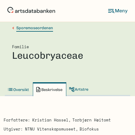
Hopp
til
hovedinnhold
Sporemoseordenen
Familie
Leucobryaceae
Artstre
Oversikt
Beskrivelse
Forfattere
Kristian Hassel
Torbjørn Høitomt
Utgiver
NTNU Vitenskapsmuseet
Biofokus