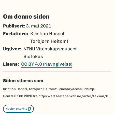
Om denne siden
Publisert:
3. mai 2021
Forfattere
Kristian Hassel
Torbjørn Høitomt
Utgiver
NTNU Vitenskapsmuseet
Biofokus
Lisens
CC BY 4.0 (Navngivelse)
Siden siteres som
Kristian Hassel, Torbjørn Høitomt: Leucobryaceae Schimp.
Hentet
07.08.2026
fra https://artsdatabanken.no/arter/takson/64194/beskrivelse
Kopier sitering