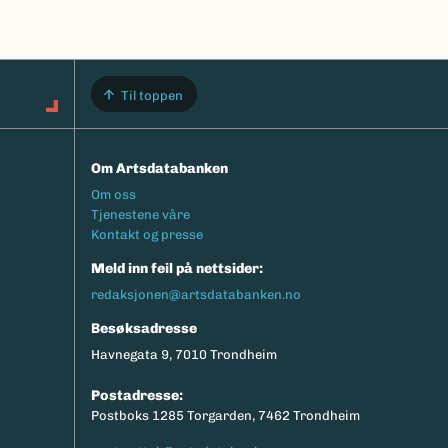
Til toppen
Om Artsdatabanken
Footermeny
Om oss
Tjenestene våre
Kontakt og presse
Meld inn feil på nettsider:
redaksjonen@artsdatabanken.no
Besøksadresse
Havnegata 9, 7010 Trondheim
Postadresse:
Postboks 1285 Torgarden, 7462 Trondheim