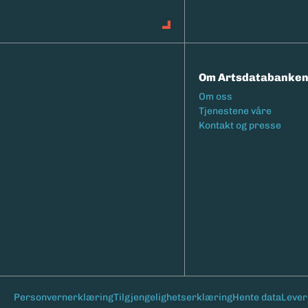
Om Artsdatabanke
Footermeny
Om oss
Tjenestene våre
Kontakt og presse
Bunntekst
Personvernerklæring
Tilgjengelighetserklæring
Hente data
Lever