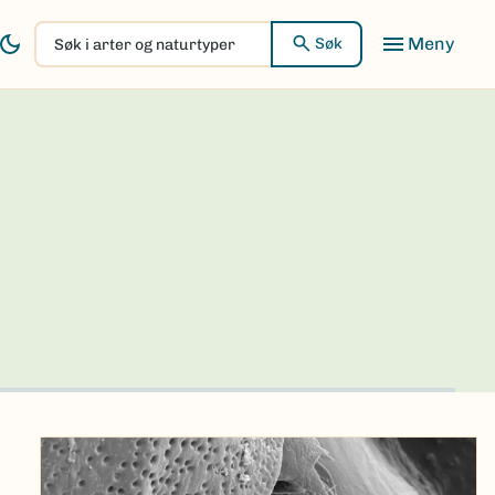
Søk
Søk
i
arter
og
naturtyper