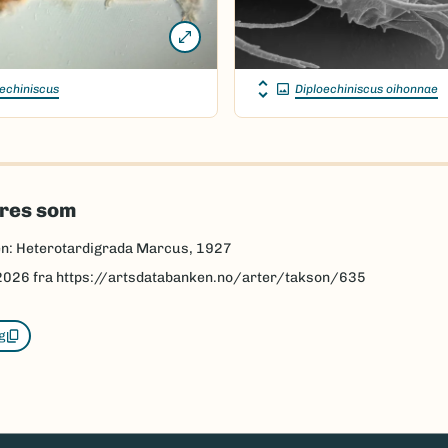
echiniscus
Diploechiniscus oihonnae
eres som
n: Heterotardigrada Marcus, 1927
2026
fra https://artsdatabanken.no/arter/takson/635
g