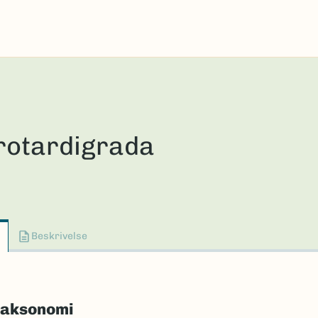
rotardigrada
Beskrivelse
taksonomi