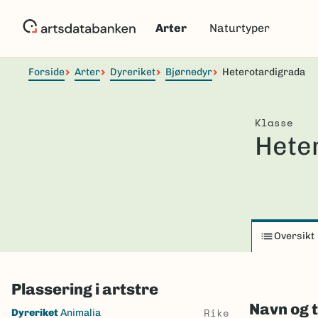
Hopp
til
Arter
Naturtyper
hovedinnhold
Forside
Arter
Dyreriket
Bjørnedyr
Heterotardigrada
Klasse
Hete
Oversikt
Plassering i artstre
Navn og 
Skip
Rike
Dyreriket
Animalia