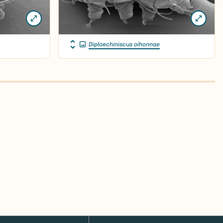
Diploechiniscus oihonnae