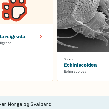
tardigrada
digrada
Orden
Echiniscoidea
Echiniscoidea
oaded.