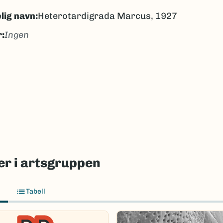
lig navn:
Heterotardigrada Marcus, 1927
:
Ingen
gen
ngen
k/Davvisámegiella:
Ingen
lig navn ID:
635
635
(Ekstern lenke)
axa for flere detaljer
r i artsgruppen
Tabell