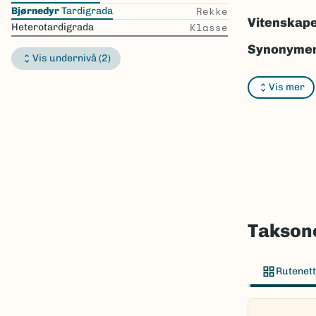
the
Rekke
Bjørnedyr
Tardigrada
list
Vitenskape
Klasse
Heterotardigrada
Synonymer
Vis undernivå (2)
Bokmål:
In
Vis mer
Nynorsk:
I
Nordsamis
Vitenskape
Takson ID:
Gå til Nort
Taksone
Rutenett