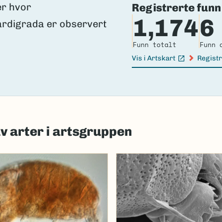
Registrerte funn
1,174
6
Funn totalt
Funn 
Vis i Artskart
Registr
(Ekstern lenke)
(Ekster
av arter i artsgruppen