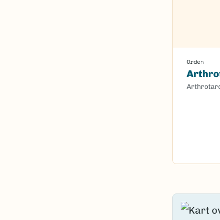
Orden
Arthro
Arthrotar
Content l