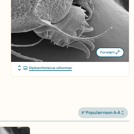
Forstørr
Diploechiniscus oihonnae
Populærnavn A-Å