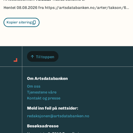
Hentet
08.08.2026
fra https://artsdatabanken.no/arter/takson/63410
Kopier sitering
Til toppen
Om Artsdatabanken
Footermeny
Om oss
Tjenestene våre
Kontakt og presse
Meld inn feil på nettsider:
redaksjonen@artsdatabanken.no
Besøksadresse