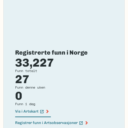
Registrerte funn i Norge
33,227
Funn totalt
27
Funn denne uken
0
Funn i dag
Vis i Artskart
(Ekstern lenke)
Registrer funn i Artsobservasjoner
(Ekstern lenke)