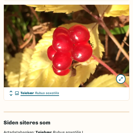
Teiebær
Rubus saxatilis
Siden siteres som
Artsdatabanken:
Teiebær
Rubus saxatilis
L.