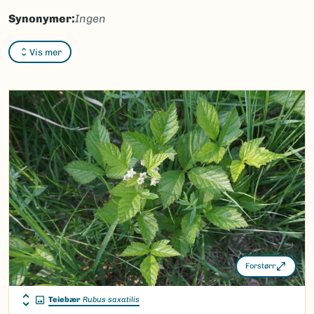
Synonymer:
Ingen
Bokmål:
teiebær
Vis mer
Nynorsk:
tågebær
Nordsamisk/Davvisámegiella:
veaddemuorji
Vitenskapelig navn ID:
103450
Takson ID:
63410
(Ekstern lenke)
Gå til Nortaxa for flere detaljer
Forstørr
Teiebær
Rubus saxatilis