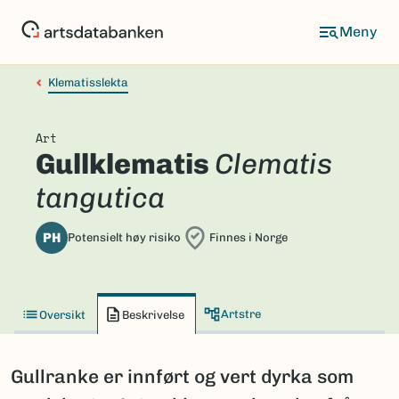
Hopp
til
hovedinnhold
Klematisslekta
Art
Gullklematis
Clematis
tangutica
PH
Potensielt høy risiko
Finnes i Norge
Artstre
Oversikt
Beskrivelse
Gullranke er innført og vert dyrka som