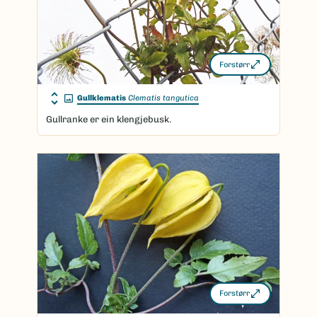
Forstørr
Gullklematis
Clematis tangutica
Gullranke er ein klengjebusk.
Forstørr