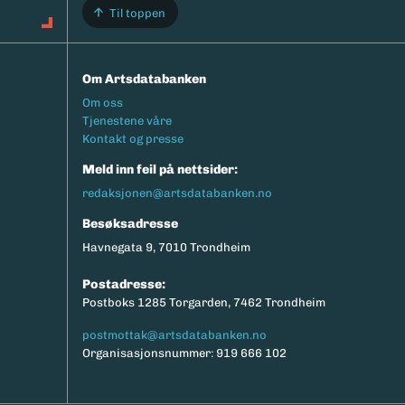
Til toppen
Om Artsdatabanken
Footermeny
Om oss
Tjenestene våre
Kontakt og presse
Meld inn feil på nettsider:
redaksjonen@artsdatabanken.no
Besøksadresse
Havnegata 9, 7010 Trondheim
Postadresse:
Postboks 1285 Torgarden, 7462 Trondheim
postmottak@artsdatabanken.no
Organisasjonsnummer: 919 666 102