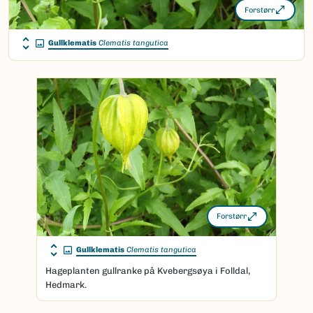
Forstørr
Gullklematis
Clematis tangutica
Forstørr
Gullklematis
Clematis tangutica
Hageplanten gullranke på Kvebergsøya i Folldal,
Hedmark.