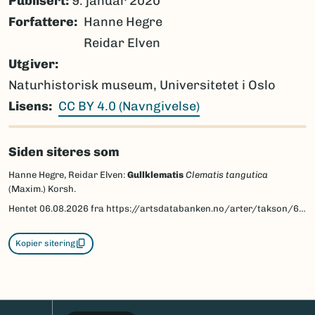
Publisert:
9. januar 2020
Forfattere
Hanne Hegre
Reidar Elven
Utgiver
Naturhistorisk museum, Universitetet i Oslo
Lisens
CC BY 4.0 (Navngivelse)
Siden siteres som
Hanne Hegre, Reidar Elven:
Gullklematis
Clematis tangutica
(Maxim.) Korsh.
Hentet
06.08.2026
fra https://artsdatabanken.no/arter/takson/63064/beskrivelse
Kopier sitering