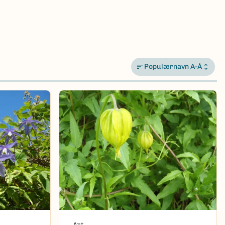
Populærnavn A-Å
Art