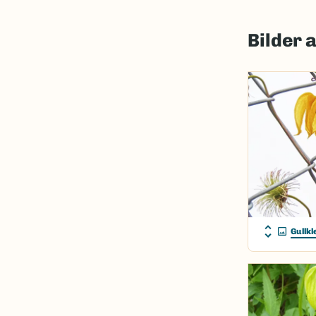
Bilder 
Gullkl