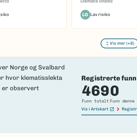
recta
Clematis vitalba
isiko
LO
Lav risiko
Vis mer (+8)
oaded.
Registrerte funn
469
0
Funn totalt
Funn denne 
Vis i Artskart
Registr
(Ekstern lenke)
(Ekster