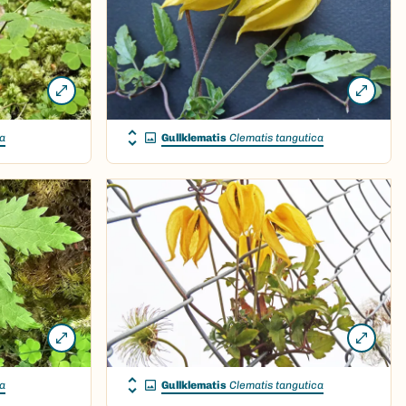
ca
Gullklematis
Clematis tangutica
ca
Gullklematis
Clematis tangutica