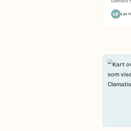
Clematis 
LO
Lav r
Content l