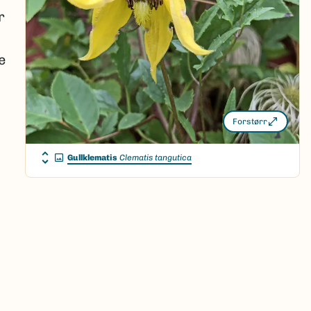
r
e
Forstørr
Gullklematis
Clematis tangutica