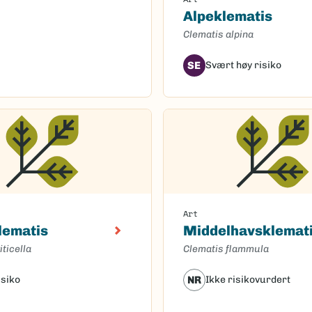
Alpeklematis
Clematis alpina
SE
Svært høy risiko
Art
klematis
Middelhavsklemat
iticella
Clematis flammula
isiko
NR
Ikke risikovurdert