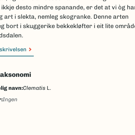
 ikkje desto mindre spanande, er det at vi òg ha
g art i slekta, nemleg skogranke. Denne arten
 bort i skuggerike bekkekløfter i eit lite områd
dsdalen.
skrivelsen
taksonomi
lig navn:
Clematis
L.
:
Ingen
ematisslekta
ankeslekta
k/Davvisámegiella:
Ingen