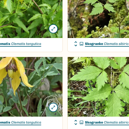
ematis
Clematis tangutica
Skogranke
Clematis sibiri
ematis
Clematis tangutica
Skogranke
Clematis sibiri