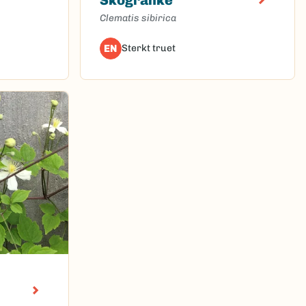
Clematis sibirica
EN
Sterkt truet