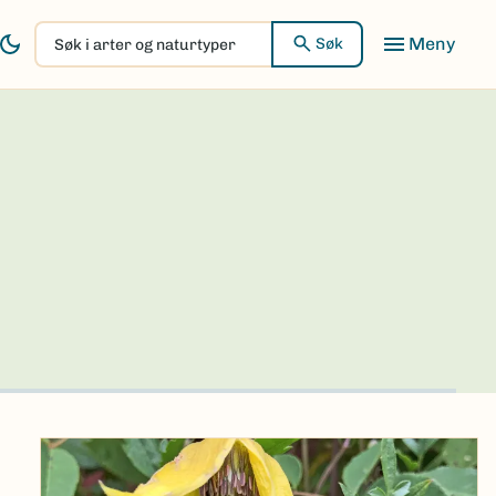
Søk
Søk
i
arter
og
naturtyper