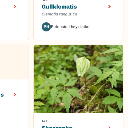
Gullklematis
Clematis tangutica
PH
Potensielt høy risiko
is
Art
Skogranke