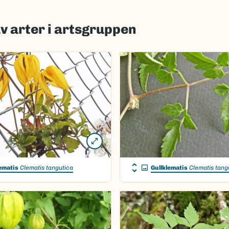
av arter i artsgruppen
ematis
Clematis tangutica
Gullklematis
Clematis tang