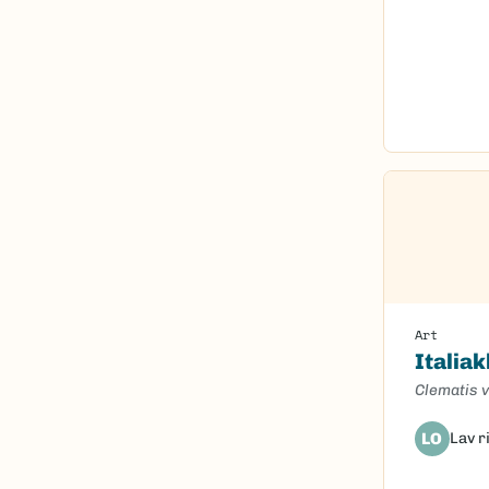
Art
Italia
Clematis v
LO
Lav r