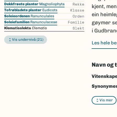
the
Rekke
Dekkfrøete planter
Magnoliophyta
kjent, men
list
Klasse
Tofrøbladete planter
Eudicots
ein heimle
Orden
Soleieordenen
Ranunculales
Familie
gøymer seg
Soleiefamilien
Ranunculaceae
Slekt
Klematisslekta
Clematis
i Gudbran
Vis undernivå (21)
Les hele be
Navn og 
Vitenskape
Synonymer
Bokmål:
kl
Vis mer
Nynorsk:
r
Nordsamis