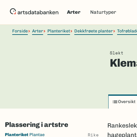
Hopp
til
Arter
Naturtyper
hovedinnhold
Forside
Arter
Planteriket
Dekkfrøete planter
Tofrøblad
Slekt
Klem
Oversikt
Plassering i artstre
Rankeslekt
Skip
hageplanta
Rike
Planteriket
Plantae