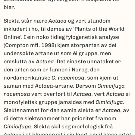
bier.
Slekta står nære
Actaea
og vert stundom
inkludert i ho, til dømes av ‘Plants of the World
Online’. I ein noko tidleg fylogenetisk analyse
(Compton mfl. 1998) kjem storparten av dei
undersøkte artane ut som éi gruppe, men
omslutta av
Actaea
. Det einaste unnataket er
den arten som er funnen i Noreg, den
nordamerikanske
C. racemosa
, som kjem ut
saman med
Actaea
-artane. Dersom
Cimicifuga
racemosa
vert overført til
Actaea
, vert
Actaea
ei
monofyletisk gruppe jamsides med
Cimicifuga
.
Slektsnamnet for den samla slekta er
Actaea
, av
di dette slektsnamnet har prioritet framom
Cimicifuga
. Slekta skil seg morfologisk frå
Actaea
i at blomane sit i ein lang, smal klase og at