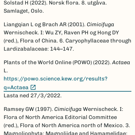
Solstad H (2022). Norsk flora. 8. utgåva.
Samlaget, Oslo.
Liangqian L og Brach AR (2001).
Cimicifuga
Wernischeck. I: Wu ZY, Raven PH og Hong DY
(red.), Flora of China. 6. Caryophyllaceae through
Lardizabalaceae: 144–147.
Plants of the World Online (POWO) (2022).
Actaea
L.
https://powo.science.kew.org/results?
(Ekstern lenke)
q=Actaea
Lasta ned 27/3/2022.
Ramsey GW (1997).
Cimicifuga
Wernischeck. I:
Flora of North America Editorial Committee
(red.), Flora of North America north of Mexico. 3.
Magnoliophyta: Magnoliidae and Hamamelidae: