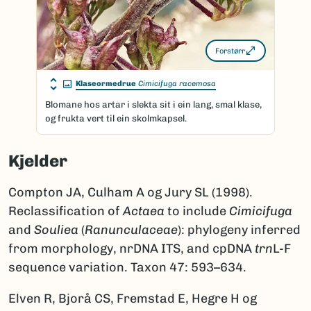
Forstørr
Klaseormedrue
Cimicifuga racemosa
Blomane hos artar i slekta sit i ein lang, smal klase,
og frukta vert til ein skolmkapsel.
Kjelder
Compton JA, Culham A og Jury SL (1998).
Reclassification of
Actaea
to include
Cimicifuga
and
Souliea
(
Ranunculaceae
): phylogeny inferred
from morphology, nrDNA ITS, and cpDNA
trn
L-F
sequence variation. Taxon 47: 593–634.
Elven R, Bjorå CS, Fremstad E, Hegre H og