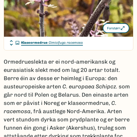
Forstørr
Klaseormedrue
Cimicifuga racemosa
Ormedrueslekta er ei nord-amerikansk og
eurasiatisk slekt med om lag 20 artar totalt.
Berre éin av desse er heimleg i Europa: den
austeuropeiske arten
C. europaea
Schipcz.
som
går nord til Polen og Belarus. Den einaste arten
som er påvist i Noreg er klaseormedrue,
C.
racemosa
, frå austlege Nord-Amerika. Arten
vert stundom dyrka som prydplante og er berre
funnen éin gong i Asker (Akershus), truleg som
attståande etter dyrking som trekkplante for