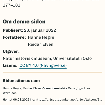
177–181.
Om denne siden
Publisert:
26. januar 2022
Forfattere
Hanne Hegre
Reidar Elven
Utgiver
Naturhistorisk museum, Universitetet i Oslo
Lisens
CC BY 4.0 (Navngivelse)
Siden siteres som
Hanne Hegre, Reidar Elven:
Ormedrueslekta
Cimicifuga
L. ex
Wernisch.
Hentet
06.08.2026
fra https://artsdatabanken.no/arter/takson/63058/beskrivelse