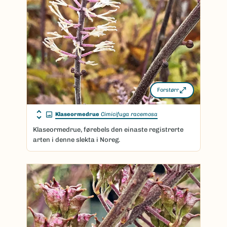
Forstørr
Klaseormedrue
Cimicifuga racemosa
Klaseormedrue, førebels den einaste registrerte
arten i denne slekta i Noreg.