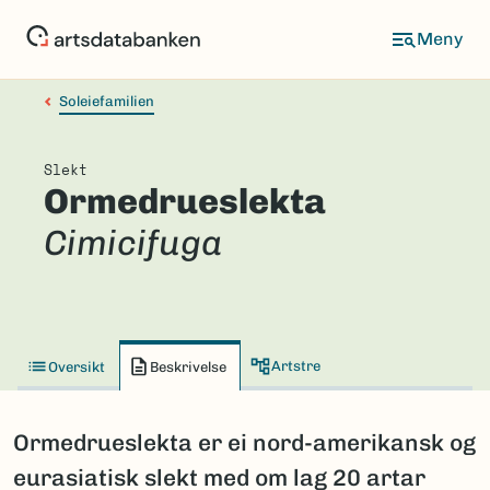
Hopp
til
hovedinnhold
Soleiefamilien
Slekt
Ormedrueslekta
Cimicifuga
Artstre
Oversikt
Beskrivelse
Ormedrueslekta er ei nord-amerikansk og
eurasiatisk slekt med om lag 20 artar