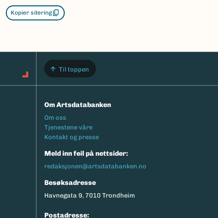
Kopier sitering
Til toppen
Om Artsdatabanken
Footermeny
Om oss
Tjenestene våre
Kontakt og presse
Meld inn feil på nettsider:
redaksjonen@artsdatabanken.no
Besøksadresse
Havnegata 9, 7010 Trondheim
Postadresse: