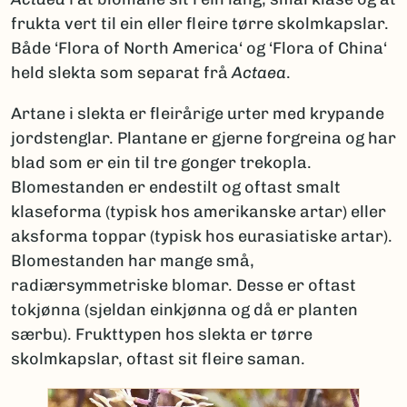
frukta vert til ein eller fleire tørre skolmkapslar.
Både ‘Flora of North America‘ og ‘Flora of China‘
held slekta som separat frå
Actaea
.
Artane i slekta er fleirårige urter med krypande
jordstenglar. Plantane er gjerne forgreina og har
blad som er ein til tre gonger trekopla.
Blomestanden er endestilt og oftast smalt
klaseforma (typisk hos amerikanske artar) eller
aksforma toppar (typisk hos eurasiatiske artar).
Blomestanden har mange små,
radiærsymmetriske blomar. Desse er oftast
tokjønna (sjeldan einkjønna og då er planten
særbu). Frukttypen hos slekta er tørre
skolmkapslar, oftast sit fleire saman.