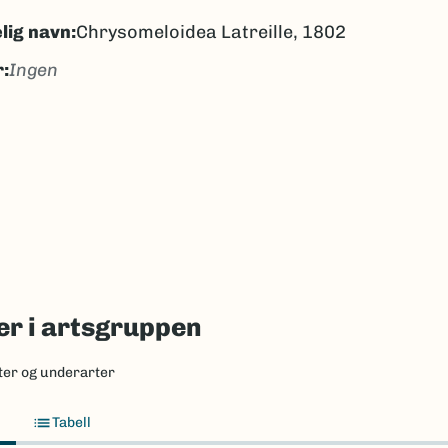
lig navn:
Chrysomeloidea Latreille, 1802
:
Ingen
gen
ngen
k/Davvisámegiella:
Ingen
lig navn ID:
6403
6294
(Ekstern lenke)
axa for flere detaljer
r i artsgruppen
ter og underarter
Tabell