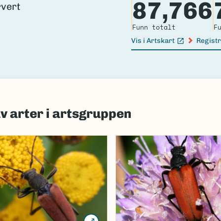
87,766
Funn totalt
F
Vis i Artskart
Registr
(Ekstern lenke)
(Ekster
av arter i artsgruppen