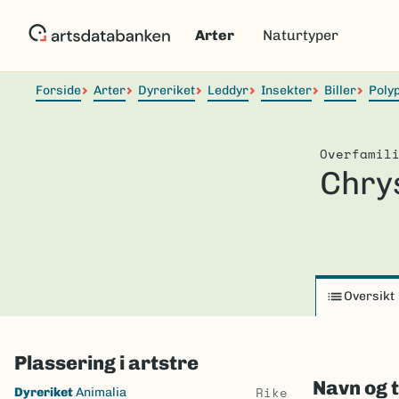
Hopp
til
Arter
Naturtyper
hovedinnhold
Forside
Arter
Dyreriket
Leddyr
Insekter
Biller
Poly
Overfamil
Chry
Oversikt
Plassering i artstre
Navn og 
Skip
Rike
Dyreriket
Animalia