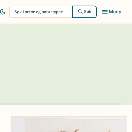
Søk
Søk
i
arter
og
naturtyper