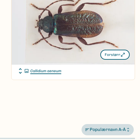
Forstørr
Callidium aeneum
Populærnavn A-Å