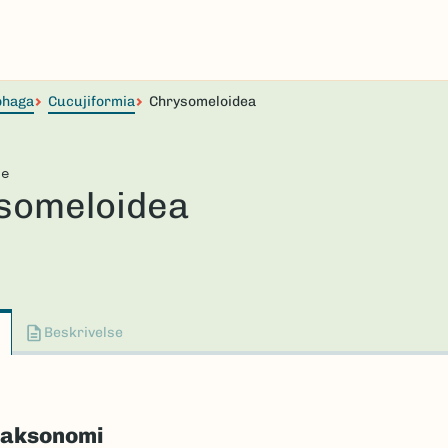
phaga
Cucujiformia
Chrysomeloidea
ie
someloidea
Beskrivelse
taksonomi