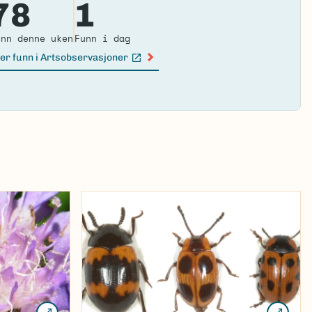
78
1
loa
ma
unn denne uken
Funn i dag
er funn i Artsobservasjoner
n lenke)