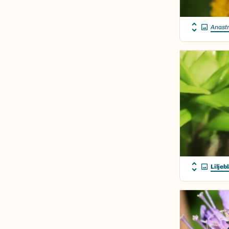
Anastr
Liljeb