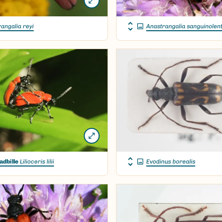
angalia reyi
Anastrangalia sanguinolen
ladbille
Lilioceris lilii
Evodinus borealis