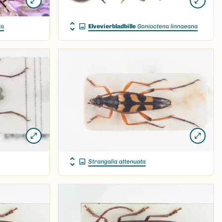
ta
Elvevierbladbille
Gonioctena linnaeana
Strangalia attenuata