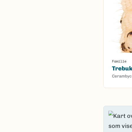
Familie
Trebu
Cerambyc
Content l