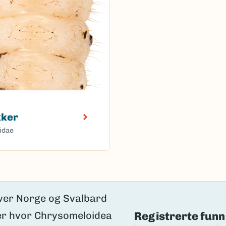
kker
idae
oaded.
Registrerte funn