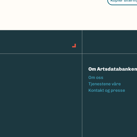
Kopier siterin
Om Artsdatabanke
Footermeny
Om oss
Tjenestene våre
Kontakt og presse