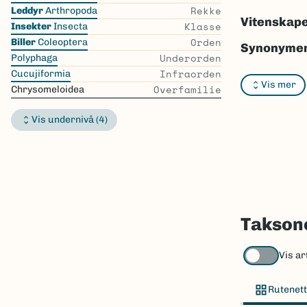
the
Rekke
Leddyr
Arthropoda
list
Vitenskape
Klasse
Insekter
Insecta
Orden
Biller
Coleoptera
Synonymer
Underorden
Polyphaga
Infraorden
Bokmål:
In
Cucujiformia
Vis mer
Overfamilie
Chrysomeloidea
Nynorsk:
I
Vis undernivå (4)
Nordsamis
Vitenskape
Takson ID:
Gå til Nort
Taksone
Vis ar
Rutenett