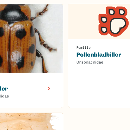
Familie
Pollenbladbiller
Orsodacnidae
ler
lidae