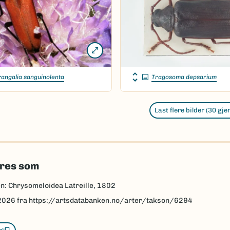
angalia sanguinolenta
Tragosoma depsarium
Last flere bilder (30 gje
eres som
n: Chrysomeloidea Latreille, 1802
2026
fra https://artsdatabanken.no/arter/takson/6294