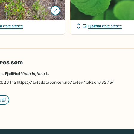
ol
Viola biflora
Fjellfiol
Viola biflora
eres som
en:
Fjellfiol
Viola biflora
L.
2026
fra https://artsdatabanken.no/arter/takson/62754
g