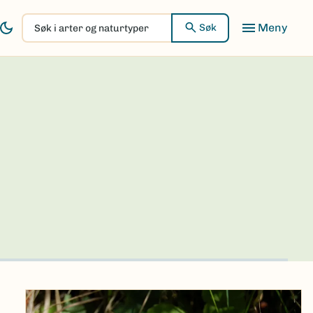
Søk
Søk
i
arter
og
naturtyper