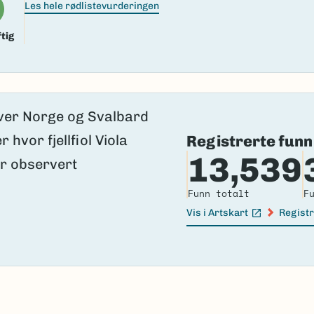
Les hele rødlistevurderingen
tig
Registrerte funn
13,539
Funn totalt
F
Vis i Artskart
Registr
(Ekstern lenke)
(Ekster