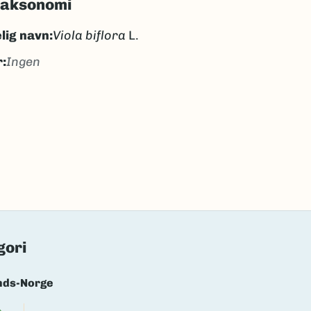
taksonomi
lig navn:
Viola biflora
L.
:
Ingen
llfiol
ellfiol
k/Davvisámegiella:
fiskesviola
lig navn ID:
102794
62754
(Ekstern lenke)
axa for flere detaljer
gori
nds-Norge