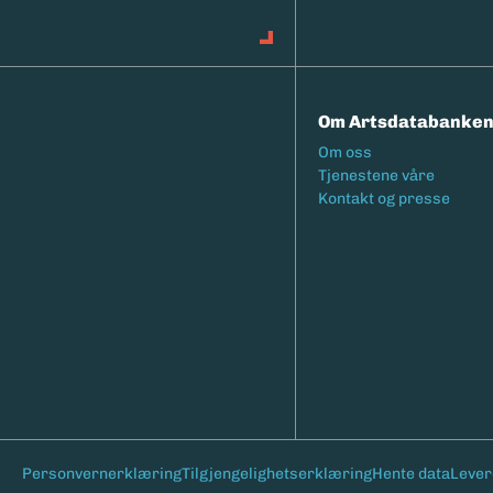
Om Artsdatabanke
Footermeny
Om oss
Tjenestene våre
Kontakt og presse
Bunntekst
Personvernerklæring
Tilgjengelighetserklæring
Hente data
Lever