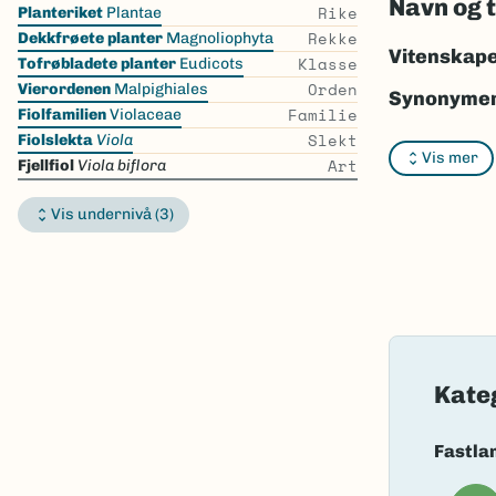
Navn og 
Skip
Rike
Planteriket
Plantae
the
Rekke
Dekkfrøete planter
Magnoliophyta
list
Vitenskape
Klasse
Tofrøbladete planter
Eudicots
Orden
Vierordenen
Malpighiales
Synonymer
Familie
Fiolfamilien
Violaceae
Slekt
Bokmål:
fje
Fiolslekta
Viola
Vis mer
Art
Fjellfiol
Viola biflora
Nynorsk:
fj
Vis undernivå (3)
Nordsamis
Vitenskape
Takson ID:
Gå til Nort
Kate
Fastla