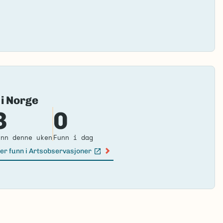
Fai
 i Norge
to
3
0
loa
ma
unn denne uken
Funn i dag
er funn i Artsobservasjoner
n lenke)