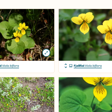
ol
Viola biflora
Fjellfiol
Viola biflora