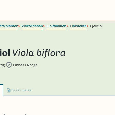
ete planter
Vierordenen
Fiolfamilien
Fiolslekta
Fjellfiol
iol
Viola biflora
tig
Finnes i Norge
Beskrivelse