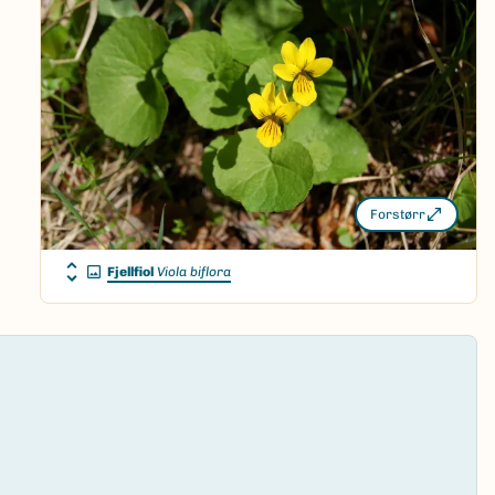
Forstørr
Fjellfiol
Viola biflora