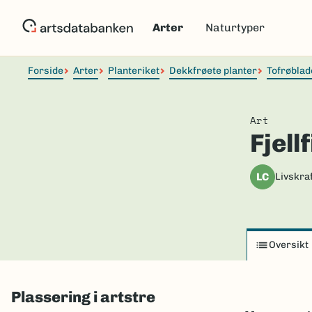
Hopp
til
Arter
Naturtyper
hovedinnhold
Forside
Arter
Planteriket
Dekkfrøete planter
Tofrøblad
Art
Fjellf
LC
Livskraf
Oversikt
Plassering i artstre