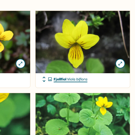
Fjellfiol
Viola biflora