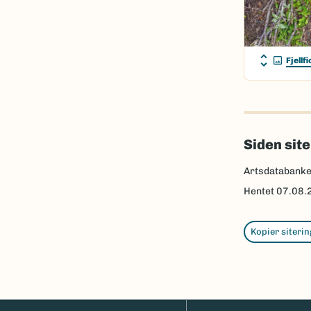
Fjellfi
Siden sit
Artsdatabank
Hentet
07.08.
Kopier siterin