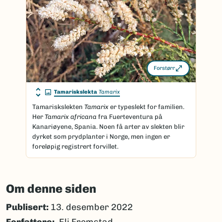
Forstørr
Tamariskslekta
Tamarix
Tamariskslekten
Tamarix
er typeslekt for familien.
Her
Tamarix africana
fra Fuerteventura på
Kanariøyene, Spania. Noen få arter av slekten blir
dyrket som prydplanter i Norge, men ingen er
foreløpig registrert forvillet.
Om denne siden
Publisert:
13. desember 2022
Forfattere
Eli Fremstad