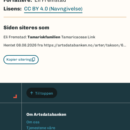
Lisens
CC BY 4.0 (Navngivelse)
Siden siteres som
Eli Fremstad:
Tamariskfamilien
Tamaricaceae Link
Hentet
08.08.2026
fra https://artsdatabanken.no/arter/takson/61608/beskrivelse
Kopier sitering
Til toppen
Om Artsdatabanken
Footermeny
Om oss
Tjenestene våre