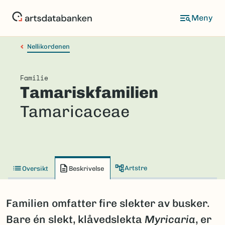
Hopp
til
hovedinnhold
Nellikordenen
Familie
Tamariskfamilien
Tamaricaceae
Artstre
Oversikt
Beskrivelse
Familien omfatter fire slekter av busker.
Bare én slekt, klåvedslekta
Myricaria
, er