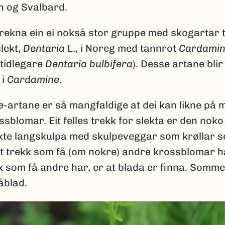
 og Svalbard.
rekna ein ei nokså stor gruppe med skogartar ti
lekt,
Dentaria
L., i Noreg med tannrot
Cardami
tidlegare
Dentaria bulbifera
). Desse artane blir
 i
Cardamine
.
e
-artane er så mangfaldige at dei kan likne på
sblomar. Eit felles trekk for slekta er den noko
te langskulpa med skulpeveggar som krøllar s
it trekk som få (om nokre) andre krossblomar ha
k som få andre har, er at blada er finna. Somme
åblad.