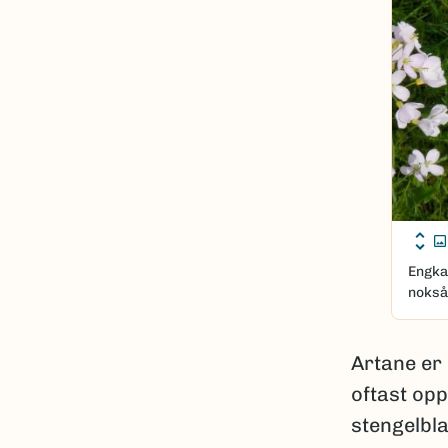
Engka
nokså
Artane er 
oftast opp
stengelbla