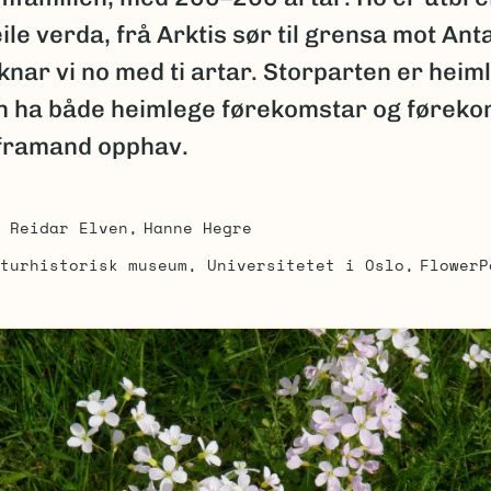
ile verda, frå Arktis sør til grensa mot Anta
nar vi no med ti artar. Storparten er heim
n ha både heimlege førekomstar og føreko
framand opphav.
Reidar Elven
Hanne Hegre
turhistorisk museum, Universitetet i Oslo
FlowerP