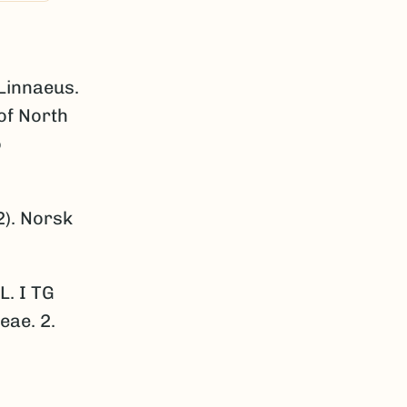
Linnaeus.
 of North
o
2). Norsk
L. I TG
eae. 2.