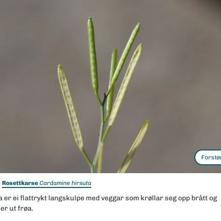
Forstø
Rosettkarse
Cardamine hirsuta
 er ei flattrykt langskulpe med veggar som krøllar seg opp brått og
er ut frøa.