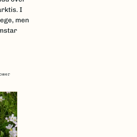
rktis. I
lege, men
mstar
ower