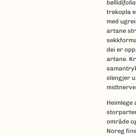
bellidifolia
trekopla e
med ugrei
artane str
sekkforma
dei er op
artane. Kr
samantryk
slengjer u
midtnerve.
Heimlege 
storparten
område og 
Noreg fin