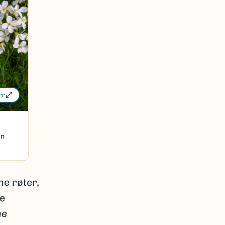
rr
en
ne røter,
re
ne