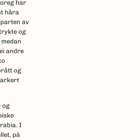
 Noreg har
nt håra
rparten av
trykte og
medan
ei andre
ko
rått og
markert
r og
piske
rabia. I
llet, på