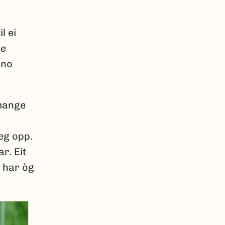
l ei
ne
 no
 mange
eg opp.
r. Eit
 har òg