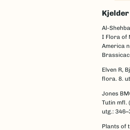
Kjelder
Al-Shehba
I Flora of
America n
Brassicac
Elven R, B
flora. 8. 
Jones BMG
Tutin mfl.
utg.: 346–
Plants of 