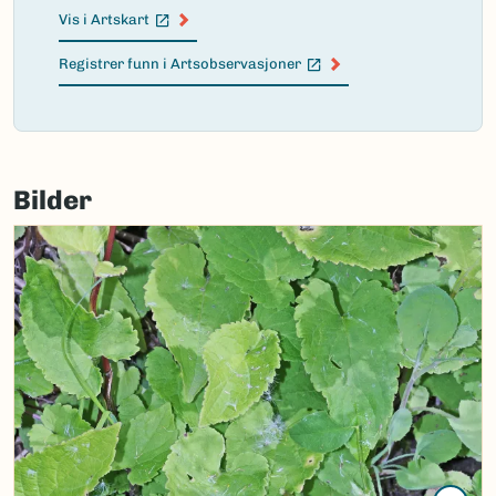
Vis i Artskart
(Ekstern lenke)
Registrer funn i Artsobservasjoner
(Ekstern lenke)
Failed
to
Bilder
load
map.