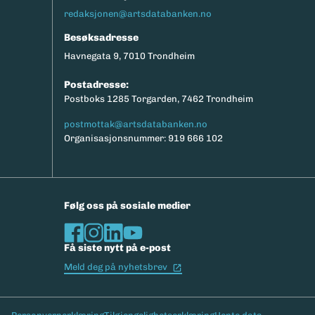
redaksjonen@artsdatabanken.no
Besøksadresse
Havnegata 9, 7010 Trondheim
Postadresse:
Postboks 1285 Torgarden, 7462 Trondheim
postmottak@artsdatabanken.no
Organisasjonsnummer: 919 666 102
Følg oss på sosiale medier
Få siste nytt på e-post
(Ekstern lenke)
Meld deg på nyhetsbrev
Bunntekst