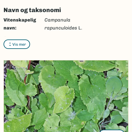
Navn og taksonomi
Vitenskapelig
Campanula
navn:
rapunculoides
L.
Synonymer:
Ingen
Vis mer
Bokmål:
ugrasklokke
Nynorsk:
ugrasklokke
Nordsamisk/Davvisámegiella:
gáiccabiellu
Vitenskapelig navn ID:
100942
Takson ID:
60902
(Ekstern lenke)
Gå til Nortaxa for flere detaljer