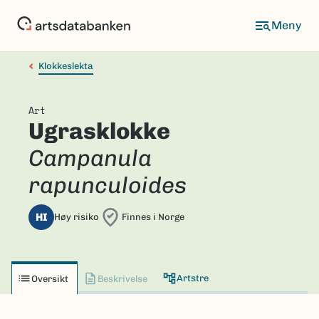
Hopp
til
hovedinnhold
Klokkeslekta
Art
Ugrasklokke
Campanula
rapunculoides
HI
Høy risiko
Finnes i Norge
Artstre
Oversikt
Beskrivelse