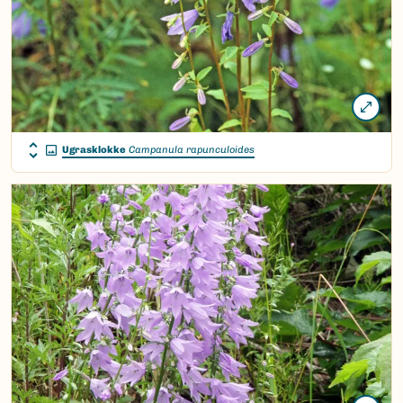
Ugrasklokke
Campanula rapunculoides