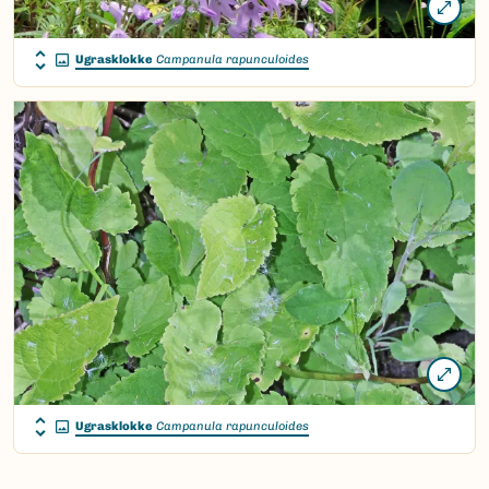
Ugrasklokke
Campanula rapunculoides
Ugrasklokke
Campanula rapunculoides