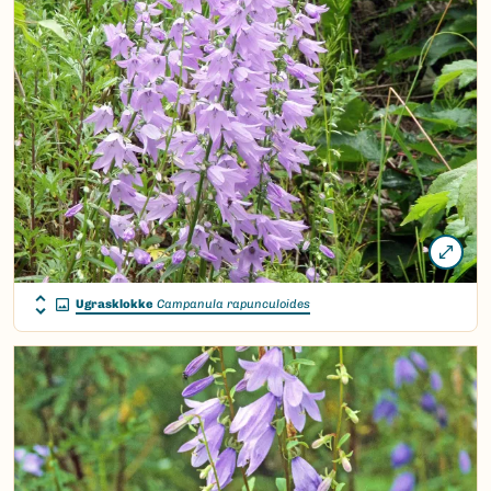
Ugrasklokke
Campanula rapunculoides