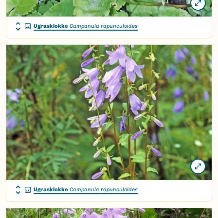
Ugrasklokke
Campanula rapunculoides
Ugrasklokke
Campanula rapunculoides