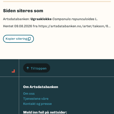
Siden siteres som
Artsdatabanken:
Ugrasklokke
Campanula rapunculoides
L.
Hentet
09.08.2026
fra https://artsdatabanken.no/arter/takson/60902
Kopier sitering
Til toppen
Om Artsdatabanken
Footermeny
Om oss
Tjenestene våre
Kontakt og presse
Meld inn feil på nettsider: