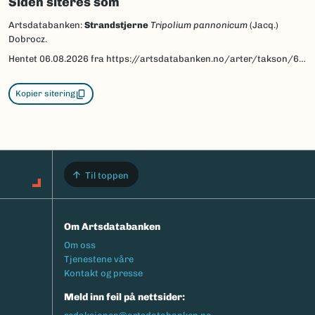
Siden siteres som
Artsdatabanken:
Strandstjerne
Tripolium pannonicum
(Jacq.)
Dobrocz.
Hentet
06.08.2026
fra https://artsdatabanken.no/arter/takson/60868
Kopier sitering
Til toppen
Om Artsdatabanken
Footermeny
Om oss
Tjenestene våre
Kontakt og presse
Meld inn feil på nettsider: