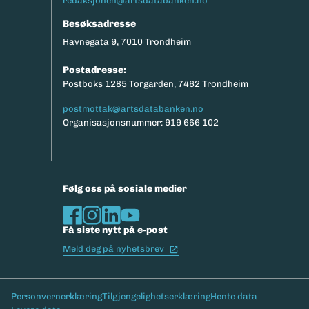
redaksjonen@artsdatabanken.no
Besøksadresse
Havnegata 9, 7010 Trondheim
Postadresse:
Postboks 1285 Torgarden, 7462 Trondheim
postmottak@artsdatabanken.no
Organisasjonsnummer: 919 666 102
Følg oss på sosiale medier
Få siste nytt på e-post
(Ekstern lenke)
Meld deg på nyhetsbrev
Bunntekst
Personvernerklæring
Tilgjengelighetserklæring
Hente data