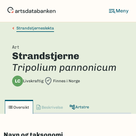
Hopp
til
hovedinnhold
Strandstjerneslekta
Art
Strandstjerne
Tripolium pannonicum
LC
Livskraftig
Finnes i Norge
Artstre
Oversikt
Beskrivelse
Navn og taksonomi