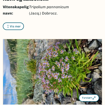
Vitenskapelig
Tripolium pannonicum
navn:
(Jacq.) Dobrocz.
Synonymer:
Ingen
Vis mer
Bokmål:
strandstjerne
Nynorsk:
strandstjerne
Nordsamisk/Davvisámegiella:
riddoáster
Vitenskapelig navn ID:
100908
Takson ID:
60868
(Ekstern lenke)
Gå til Nortaxa for flere detaljer
Forstørr