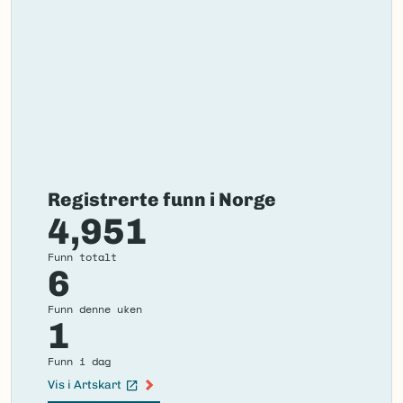
Registrerte funn i Norge
4,951
Funn totalt
6
Funn denne uken
1
Funn i dag
Vis i Artskart
(Ekstern lenke)