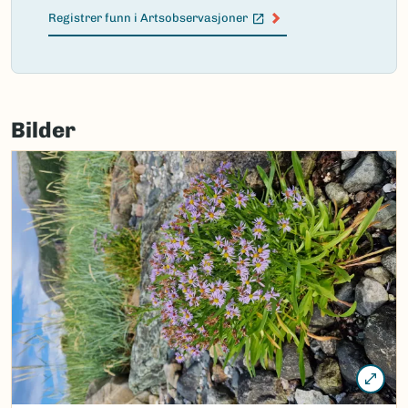
Registrer funn i Artsobservasjoner
(Ekstern lenke)
Failed
to
Bilder
load
map.