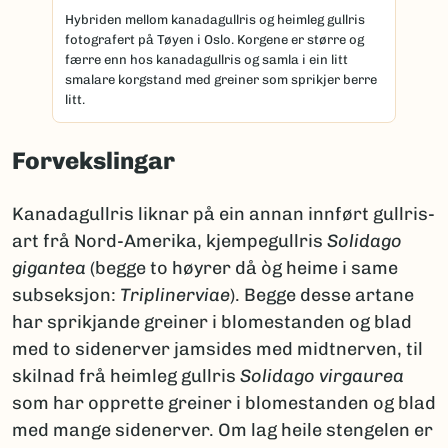
Hybriden mellom kanadagullris og heimleg gullris
fotografert på Tøyen i Oslo. Korgene er større og
færre enn hos kanadagullris og samla i ein litt
smalare korgstand med greiner som sprikjer berre
litt.
Forvekslingar
Kanadagullris liknar på ein annan innført gullris-
art frå Nord-Amerika, kjempegullris
Solidago
gigantea
(begge to høyrer då òg heime i same
subseksjon:
Triplinerviae
). Begge desse artane
har sprikjande greiner i blomestanden og blad
med to sidenerver jamsides med midtnerven, til
skilnad frå heimleg gullris
Solidago virgaurea
som har opprette greiner i blomestanden og blad
med mange sidenerver. Om lag heile stengelen er