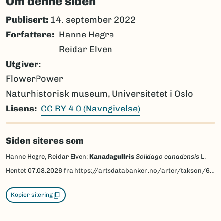
Om denne siden
Publisert:
14. september 2022
Forfattere
Hanne Hegre
Reidar Elven
Utgiver
FlowerPower
Naturhistorisk museum, Universitetet i Oslo
Lisens
CC BY 4.0 (Navngivelse)
Siden siteres som
Hanne Hegre, Reidar Elven:
Kanadagullris
Solidago canadensis
L.
Hentet
07.08.2026
fra https://artsdatabanken.no/arter/takson/60776/beskrivelse
Kopier sitering