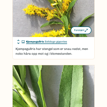
Forstørr
Kjempegullris
Solidago gigantea
Kjempegullris har stengel som er snau nedst, men
noko håra opp mot og i blomestanden.