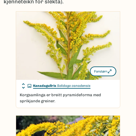
kjenneteikn for slekta).
Forstørr
Kanadagullris
Solidago canadensis
Korgsamlinga er breitt pyramideforma med
sprikjande greiner.