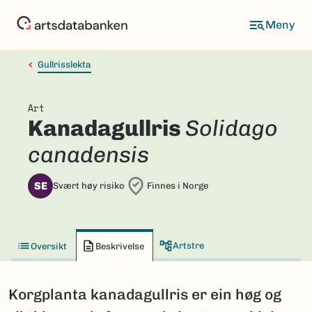
Hopp
til
hovedinnhold
Gullrisslekta
Art
Kanadagullris
Solidago
canadensis
SE
Svært høy risiko
Finnes i Norge
Artstre
Oversikt
Beskrivelse
Korgplanta kanadagullris er ein høg og