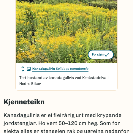
Forstørr
Kanadagullris
Solidago canadensis
Tett bestand av kanadagullris ved Krokstadelva i
Nedre Eiker.
Kjenneteikn
Kanadagullris er ei fleirårig urt med krypande
jordstenglar. Ho vert 50–120 cm høg. Som for
slekta elles er stengelen rak og ugreina nedanfor