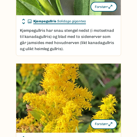
Forstørr
Kjempegullris
Solidago gigantea
Kjempegullris har snau stengel nedst (i motsetnad
til kanadagullris) og blad med to sidenerver som
går jamsides med hovudnerven (likt kanadagullris
og ulikt heimleg gullris).
Forstørr