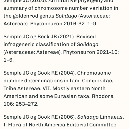
Semple JC (2016). An intuitive phylogeny and
summary of chromosome number variation in
the goldenrod genus
Solidago
(Asteraceae:
Astereae). Phytoneuron 2016-32: 1–9.
Semple JC og Beck JB (2021). Revised
infrageneric classification of
Solidago
(Asteraceae: Astereae). Phytoneuron 2021-10:
1–6.
Semple JC og Cook RE (2004). Chromosome
number determinations in fam. Compositae,
Tribe Astereae. VII. Mostly eastern North
American and some Eurasian taxa. Rhodora
106: 253–272.
Semple JC og Cook RE (2006).
S
olidago
Linnaeus.
I: Flora of North America Editorial Committee