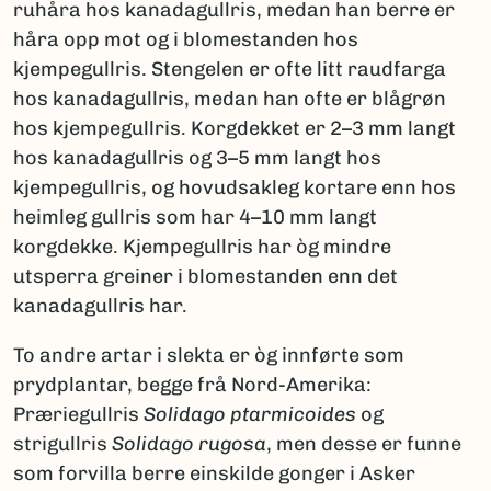
ruhåra hos kanadagullris, medan han berre er
håra opp mot og i blomestanden hos
kjempegullris. Stengelen er ofte litt raudfarga
hos kanadagullris, medan han ofte er blågrøn
hos kjempegullris. Korgdekket er 2–3 mm langt
hos kanadagullris og 3–5 mm langt hos
kjempegullris, og hovudsakleg kortare enn hos
heimleg gullris som har 4–10 mm langt
korgdekke. Kjempegullris har òg mindre
utsperra greiner i blomestanden enn det
kanadagullris har.
To andre artar i slekta er òg innførte som
prydplantar, begge frå Nord-Amerika:
Præriegullris
Solidago ptarmicoides
og
strigullris
Solidago rugosa
, men desse er funne
som forvilla berre einskilde gonger i Asker