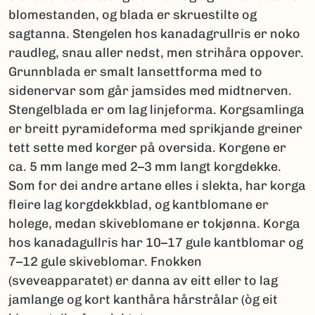
blomestanden, og blada er skruestilte og
sagtanna. Stengelen hos kanadagrullris er noko
raudleg, snau aller nedst, men strihåra oppover.
Grunnblada er smalt lansettforma med to
sidenervar som går jamsides med midtnerven.
Stengelblada er om lag linjeforma. Korgsamlinga
er breitt pyramideforma med sprikjande greiner
tett sette med korger på oversida. Korgene er
ca. 5 mm lange med 2–3 mm langt korgdekke.
Som for dei andre artane elles i slekta, har korga
fleire lag korgdekkblad, og kantblomane er
holege, medan skiveblomane er tokjønna. Korga
hos kanadagullris har 10–17 gule kantblomar og
7–12 gule skiveblomar. Fnokken
(sveveapparatet) er danna av eitt eller to lag
jamlange og kort kanthåra hårstrålar (òg eit