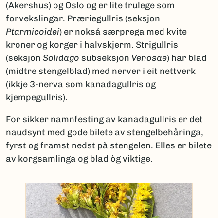
(Akershus) og Oslo og er lite trulege som
forvekslingar. Præriegullris (seksjon
Ptarmicoidei
) er nokså særprega med kvite
kroner og korger i halvskjerm. Strigullris
(seksjon
Solidago
subseksjon
Venosae
) har blad
(midtre stengelblad) med nerver i eit nettverk
(ikkje 3-nerva som kanadagullris og
kjempegullris).
For sikker namnfesting av kanadagullris er det
naudsynt med gode bilete av stengelbehåringa,
fyrst og framst nedst på stengelen. Elles er bilete
av korgsamlinga og blad òg viktige.