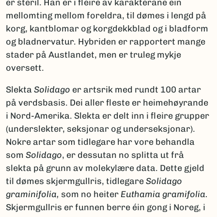
er steril. Han er i fleire av karakterane ein
mellomting mellom foreldra, til dømes i lengd på
korg, kantblomar og korgdekkblad og i bladform
og bladnervatur. Hybriden er rapportert mange
stader på Austlandet, men er truleg mykje
oversett.
Slekta
Solidago
er artsrik med rundt 100 artar
på verdsbasis. Dei aller fleste er heimehøyrande
i Nord-Amerika. Slekta er delt inn i fleire grupper
(underslekter, seksjonar og underseksjonar).
Nokre artar som tidlegare har vore behandla
som
Solidago
, er dessutan no splitta ut frå
slekta på grunn av molekylære data. Dette gjeld
til dømes skjermgullris, tidlegare
Solidago
graminifolia,
som no heiter
Euthamia gramifolia.
Skjermgullris er funnen berre éin gong i Noreg, i