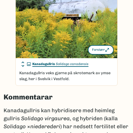
Forstørr
Kanadagullris
Solidago canadensis
Kanadagullris veks gjerne på skrotemark av ymse
slag, her i Svelvik i Vestfold.
Kommentarar
Kanadagullris kan hybridisere med heimleg
gullris
Solidago virgaurea
, og hybriden (kalla
Solidago
×
niederederi
) har nedsett fertilitet eller