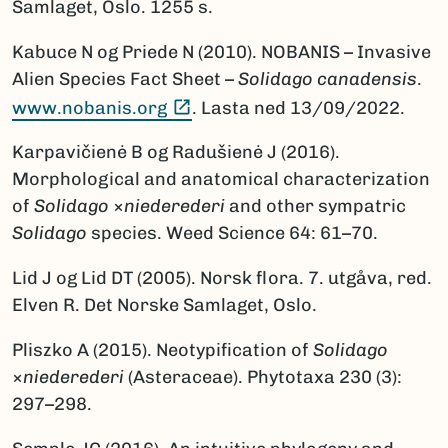
Samlaget, Oslo. 1255 s.
Kabuce N og Priede N (2010). NOBANIS – Invasive
Alien Species Fact Sheet –
Solidago canadensis
.
(Ekstern lenke)
www.nobanis.org
. Lasta ned 13/09/2022.
Karpavičienė B og Radušienė J (2016).
Morphological and anatomical characterization
of
Solidago
×
niederederi
and other sympatric
Solidago
species. Weed Science 64: 61–70.
Lid J og Lid DT (2005). Norsk flora. 7. utgåva, red.
Elven R. Det Norske Samlaget, Oslo.
Pliszko A (2015). Neotypification of
Solidago
×
niederederi
(Asteraceae). Phytotaxa 230 (3):
297–298.