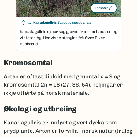
Forstørr
Kanadagullris
Solidago canadensis
Kanadagullris syner seg gjerne fram om hausten og
vinteren òg. Her visne stenglar frå Øvre Eiker i
Buskerud.
Kromosomtal
Arten er oftast diploid med grunntal x = 9 og
kromosomtal 2n = 18 (27, 36, 54). Teljingar er
ikkje utførte på norsk materiale.
Økologi og utbreiing
Kanadagullris er innført og vert dyrka som
prydplante. Arten er forvilla i norsk natur (truleg