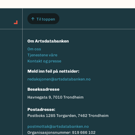
Til toppen
Om Artsdatabanken
Footermeny
Om oss
Tjenestene våre
Kontakt og presse
Meld inn feil på nettsider:
redaksjonen@artsdatabanken.no
Besøksadresse
Havnegata 9, 7010 Trondheim
Postadresse:
Postboks 1285 Torgarden, 7462 Trondheim
postmottak@artsdatabanken.no
Organisasjonsnummer: 919 666 102