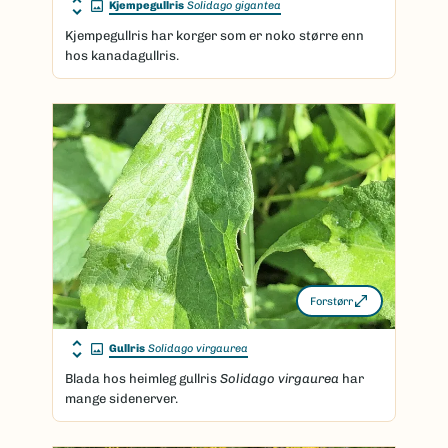
Kjempegullris
Solidago gigantea
Kjempegullris har korger som er noko større enn
hos kanadagullris.
Forstørr
Gullris
Solidago virgaurea
Blada hos heimleg gullris
Solidago virgaurea
har
mange sidenerver.