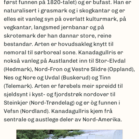
først funnen på 1820-talet) og er bufast. Han er
naturalisert i grasmark og i skogkantar og er
elles eit vanleg syn på overlatt kulturmark, på
vegkantar, langsmed jernbanar og på
skrotemark der han dannar store, reine
bestandar. Arten er hovudsakleg knytt til
nemoral til sørboreal sone. Kanadagullris er
nokså vanleg på Austlandet inn til Stor-Elvdal
(Hedmark), Nord-Fron og Vestre Slidre (Oppland),
Nes og Nore og Uvdal (Buskerud) og Tinn
(Telemark). Arten er førebels meir spreidd til
sjeldsynt i kyst- og fjordstrøk nordover til
Steinkjer (Nord-Trøndelag) og er òg funnen i
Vefsn (Nordland). Kanadagullris kjem frå
sentrale og austlege deler av Nord-Amerika.