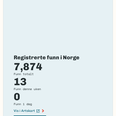
Registrerte funn i Norge
7,874
Funn totalt
13
Funn denne uken
0
Funn i dag
Vis i Artskart
(Ekstern lenke)