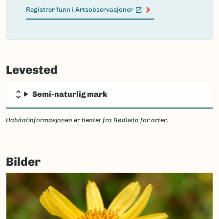
Registrer funn i Artsobservasjoner
(Ekstern lenke)
Failed
to
Levested
load
map.
Semi-naturlig mark
Habitatinformasjonen er hentet fra Rødlista for arter.
Bilder