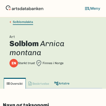
Hopp
til
hovedinnhold
Solblomslekta
Art
Solblom
Arnica
montana
EN
Sterkt truet
Finnes i Norge
Artstre
Oversikt
Beskrivelse
Navn og taksonomi