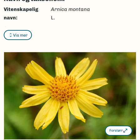
Vitenskapelig
Arnica montana
navn:
L.
Synonymer:
Ingen
Vis mer
Bokmål:
solblom
Nynorsk:
solblom
Nordsamisk/Davvisámegiella:
Ingen
Vitenskapelig navn ID:
100430
Takson ID:
60390
(Ekstern lenke)
Gå til Nortaxa for flere detaljer
Forstørr