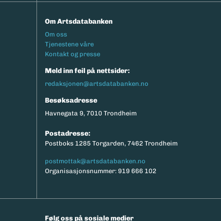
Om Artsdatabanken
Footermeny
Om oss
Tjenestene våre
Kontakt og presse
Meld inn feil på nettsider:
redaksjonen@artsdatabanken.no
Besøksadresse
Havnegata 9, 7010 Trondheim
Postadresse:
Postboks 1285 Torgarden, 7462 Trondheim
postmottak@artsdatabanken.no
Organisasjonsnummer: 919 666 102
Følg oss på sosiale medier