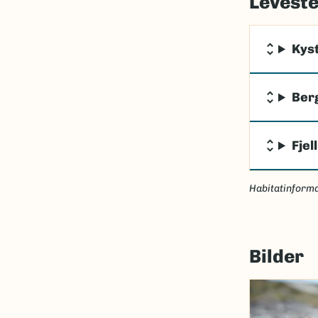
Levest
Kys
Ber
Fjell
Habitatinforma
Bilder