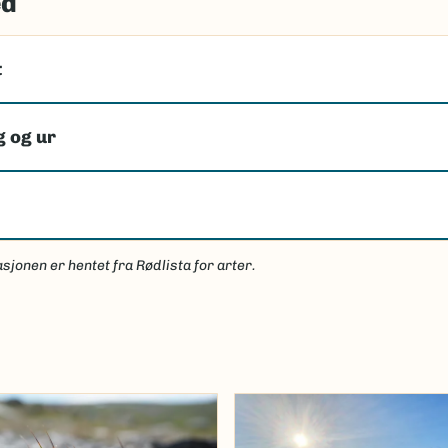
ed
t
g og ur
sjonen er hentet fra Rødlista for arter.