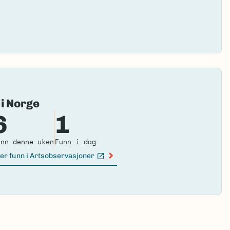
Fai
 i Norge
to
6
1
loa
ma
unn denne uken
Funn i dag
er funn i Artsobservasjoner
n lenke)