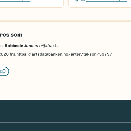
eres som
en:
Rabbesiv
Juncus trifidus
L.
2026
fra https://artsdatabanken.no/arter/takson/59797
g