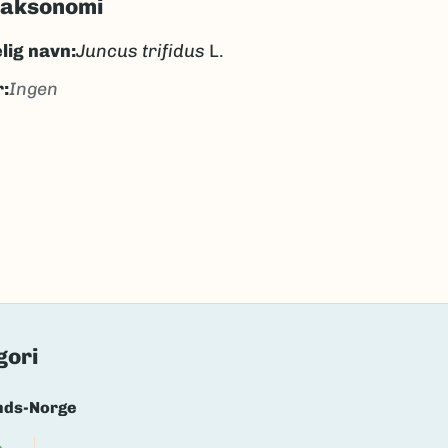
taksonomi
lig navn:
Juncus trifidus
L.
:
Ingen
bbesiv
abbesiv
k/Davvisámegiella:
suorrejiekta
lig navn ID:
99837
59797
(Ekstern lenke)
axa for flere detaljer
gori
nds-Norge