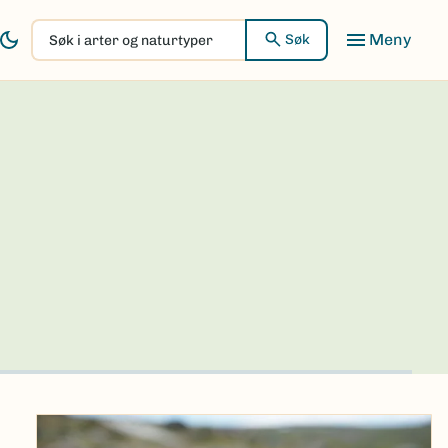
Søk
Søk
i
arter
og
naturtyper