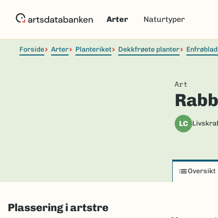
Hopp
til
Arter
Naturtyper
hovedinnhold
Forside
Arter
Planteriket
Dekkfrøete planter
Enfrøblad
Art
Rabb
LC
Livskraf
Oversikt
Plassering i artstre