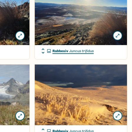
Rabbesiv
Juncus trifidus
Rabbesiv
Juncus trifidus