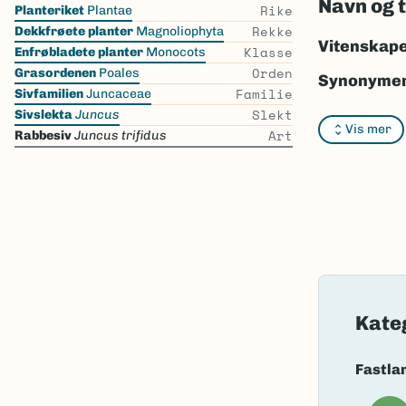
Navn og 
Skip
Rike
Planteriket
Plantae
the
Rekke
Dekkfrøete planter
Magnoliophyta
list
Vitenskape
Klasse
Enfrøbladete planter
Monocots
Orden
Grasordenen
Poales
Synonymer
Familie
Sivfamilien
Juncaceae
Slekt
Bokmål:
ra
Sivslekta
Juncus
Vis mer
Art
Rabbesiv
Juncus trifidus
Nynorsk:
r
Nordsamis
Vitenskape
Takson ID:
Gå til Nort
Kate
Fastla