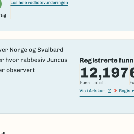
Les hele rødlistevurderingen
tig
Registrerte funn
12,197
Funn totalt
F
Vis i Artskart
Registr
(Ekstern lenke)
(Ekster