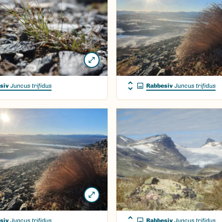
siv
Juncus trifidus
Rabbesiv
Juncus trifidus
siv
Juncus trifidus
Rabbesiv
Juncus trifidus