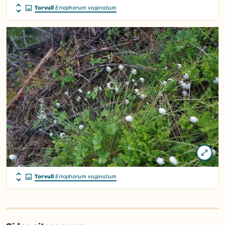
Torvull
Eriophorum vaginatum
Torvull
Eriophorum vaginatum