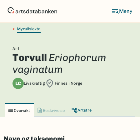
Hopp
til
hovedinnhold
Myrullslekta
Art
Torvull
Eriophorum
vaginatum
LC
Livskraftig
Finnes i Norge
Artstre
Oversikt
Beskrivelse
Navn og taksonomi