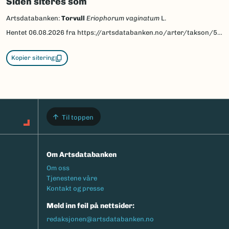
Siden siteres som
Artsdatabanken:
Torvull
Eriophorum vaginatum
L.
Hentet
06.08.2026
fra https://artsdatabanken.no/arter/takson/59735
Kopier sitering
Til toppen
Om Artsdatabanken
Footermeny
Om oss
Tjenestene våre
Kontakt og presse
Meld inn feil på nettsider:
redaksjonen@artsdatabanken.no