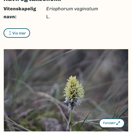
Vitenskapelig
Eriophorum vaginatum
navn:
L.
Synonymer:
Ingen
Vis mer
Bokmål:
torvull
Nynorsk:
torvull
Nordsamisk/Davvisámegiella:
miektaullu
Vitenskapelig navn ID:
99775
Takson ID:
59735
(Ekstern lenke)
Gå til Nortaxa for flere detaljer
Forstørr