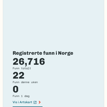
Registrerte funn i Norge
26,716
Funn totalt
22
Funn denne uken
0
Funn i dag
Vis i Artskart
(Ekstern lenke)