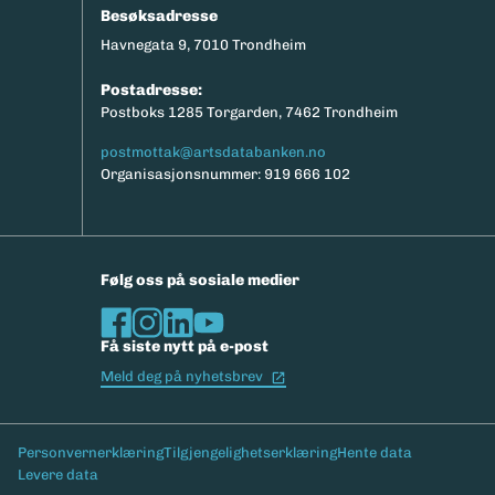
Besøksadresse
Havnegata 9, 7010 Trondheim
Postadresse:
Postboks 1285 Torgarden, 7462 Trondheim
postmottak@artsdatabanken.no
Organisasjonsnummer: 919 666 102
Følg oss på sosiale medier
Få siste nytt på e-post
(Ekstern lenke)
Meld deg på nyhetsbrev
Bunntekst
Personvernerklæring
Tilgjengelighetserklæring
Hente data
Levere data