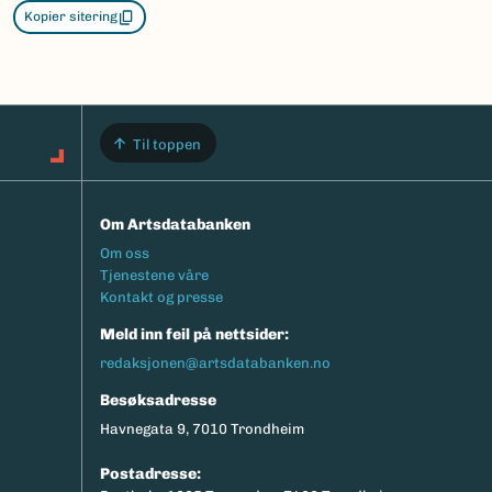
Kopier sitering
Til toppen
Om Artsdatabanken
Footermeny
Om oss
Tjenestene våre
Kontakt og presse
Meld inn feil på nettsider:
redaksjonen@artsdatabanken.no
Besøksadresse
Havnegata 9, 7010 Trondheim
Postadresse: