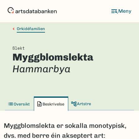
Hopp
til
hovedinnhold
Orkidéfamilien
Slekt
Myggblomslekta
Hammarbya
Artstre
Oversikt
Beskrivelse
Myggblomslekta er sokalla monotypisk,
dvs. med berre éin akseptert art: