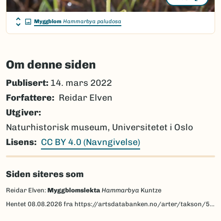
Myggblom
Hammarbya paludosa
Om denne siden
Publisert:
14. mars 2022
Forfattere
Reidar Elven
Utgiver
Naturhistorisk museum, Universitetet i Oslo
Lisens
CC BY 4.0 (Navngivelse)
Siden siteres som
Reidar Elven:
Myggblomslekta
Hammarbya
Kuntze
Hentet
08.08.2026
fra https://artsdatabanken.no/arter/takson/59481/beskrivelse