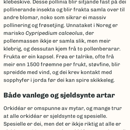
klebeskive. Desse pollinia blir sitjande fast på dei
pollinerande insekta og blir frakta samla over til
andre blomar, noko som sikrar ei massiv
pollinering og frøsetjing. Unnataket i Noreg er
marisko
Cypripedium calceolus
, der
pollenmassen ikkje er samla slik, men meir
klebrig, og dessutan kjem frå to pollenberarar.
Frukta er ein kapsel. Frøa er talrike, ofte frå
meir enn 1500 frøemne per frukt, støvfine, blir
spreidde med vind, og dei krev kontakt med
sopphyfer i jorda før dei kan spire skikkeleg.
Både vanlege og sjeldsynte artar
Orkidéar er omspunne av mytar, og mange trur
at alle orkidéar er sjeldsynte og spesielle.
Spesielle er dei, men det er ikkje riktig at alle er