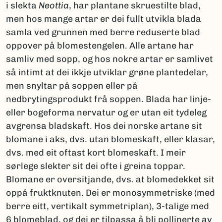
i slekta
Neottia
, har plantane skruestilte blad,
men hos mange artar er dei fullt utvikla blada
samla ved grunnen med berre reduserte blad
oppover på blomestengelen. Alle artane har
samliv med sopp, og hos nokre artar er samlivet
så intimt at dei ikkje utviklar grøne plantedelar,
men snyltar på soppen eller på
nedbrytingsprodukt frå soppen. Blada har linje-
eller bogeforma nervatur og er utan eit tydeleg
avgrensa bladskaft. Hos dei norske artane sit
blomane i aks, dvs. utan blomeskaft, eller klasar,
dvs. med eit oftast kort blomeskaft. I meir
sørlege slekter sit dei ofte i greina toppar.
Blomane er oversitjande, dvs. at blomedekket sit
oppå fruktknuten. Dei er monosymmetriske (med
berre eitt, vertikalt symmetriplan), 3-talige med
6 blomeblad, og dei er tilpassa å bli pollinerte av