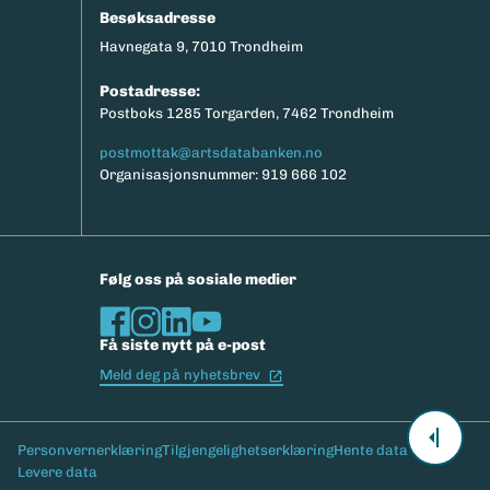
Besøksadresse
Havnegata 9, 7010 Trondheim
Postadresse:
Postboks 1285 Torgarden, 7462 Trondheim
postmottak@artsdatabanken.no
Organisasjonsnummer: 919 666 102
Følg oss på sosiale medier
Få siste nytt på e-post
(Ekstern lenke)
Meld deg på nyhetsbrev
Bunntekst
Personvernerklæring
Tilgjengelighetserklæring
Hente data
Levere data