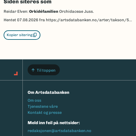
Siden siteres som
Reidar Elven:
Orkidéfamilien
Orchidaceae Juss.
Hentet
07.08.2026
fra https://artsdatabanken.no/arter/takson/59440/beskrivelse
Kopier sitering
Til toppen
Om Artsdatabanken
Footermeny
Om oss
Tjenestene våre
Kontakt og presse
Meld inn feil på nettsider:
redaksjonen@artsdatabanken.no