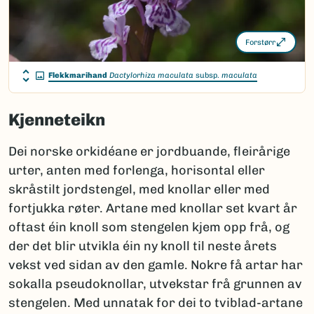
Forstørr
Flekkmarihand
Dactylorhiza maculata
subsp.
maculata
Kjenneteikn
Dei norske orkidéane er jordbuande, fleirårige
urter, anten med forlenga, horisontal eller
skråstilt jordstengel, med knollar eller med
fortjukka røter. Artane med knollar set kvart år
oftast éin knoll som stengelen kjem opp frå, og
der det blir utvikla éin ny knoll til neste årets
vekst ved sidan av den gamle. Nokre få artar har
sokalla pseudoknollar, utvekstar frå grunnen av
stengelen. Med unnatak for dei to tviblad-artane