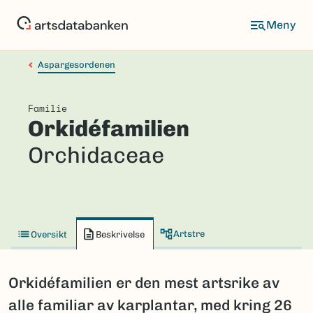
Hopp
til
hovedinnhold
Aspargesordenen
Familie
Orkidéfamilien
Orchidaceae
Artstre
Oversikt
Beskrivelse
Orkidéfamilien er den mest artsrike av
alle familiar av karplantar, med kring 26