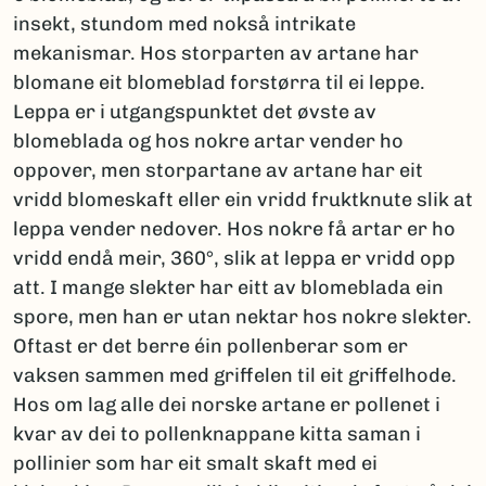
insekt, stundom med nokså intrikate
mekanismar. Hos storparten av artane har
blomane eit blomeblad forstørra til ei leppe.
Leppa er i utgangspunktet det øvste av
blomeblada og hos nokre artar vender ho
oppover, men storpartane av artane har eit
vridd blomeskaft eller ein vridd fruktknute slik at
leppa vender nedover. Hos nokre få artar er ho
vridd endå meir, 360°, slik at leppa er vridd opp
att. I mange slekter har eitt av blomeblada ein
spore, men han er utan nektar hos nokre slekter.
Oftast er det berre éin pollenberar som er
vaksen sammen med griffelen til eit griffelhode.
Hos om lag alle dei norske artane er pollenet i
kvar av dei to pollenknappane kitta saman i
pollinier som har eit smalt skaft med ei