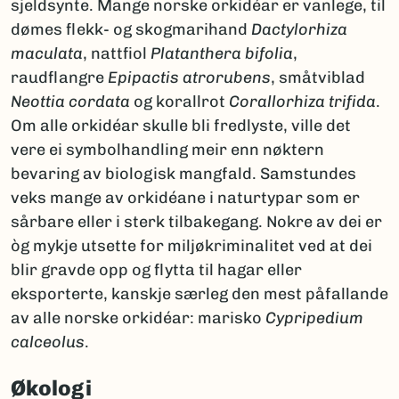
sjeldsynte. Mange norske orkidéar er vanlege, til
dømes flekk- og skogmarihand
Dactylorhiza
maculata
, nattfiol
Platanthera bifolia
,
raudflangre
Epipactis atrorubens
, småtviblad
Neottia cordata
og korallrot
Corallorhiza trifida
.
Om alle orkidéar skulle bli fredlyste, ville det
vere ei symbolhandling meir enn nøktern
bevaring av biologisk mangfald. Samstundes
veks mange av orkidéane i naturtypar som er
sårbare eller i sterk tilbakegang. Nokre av dei er
òg mykje utsette for miljøkriminalitet ved at dei
blir gravde opp og flytta til hagar eller
eksporterte, kanskje særleg den mest påfallande
av alle norske orkidéar: marisko
Cypripedium
calceolus
.
Økologi