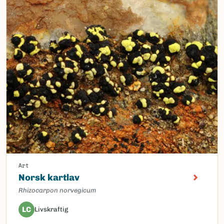
Art
Norsk kartlav
Rhizocarpon norvegicum
LC
Livskraftig