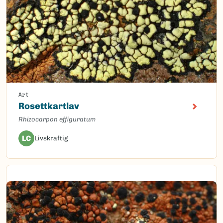
Art
Rosettkartlav
Rhizocarpon effiguratum
LC
Livskraftig