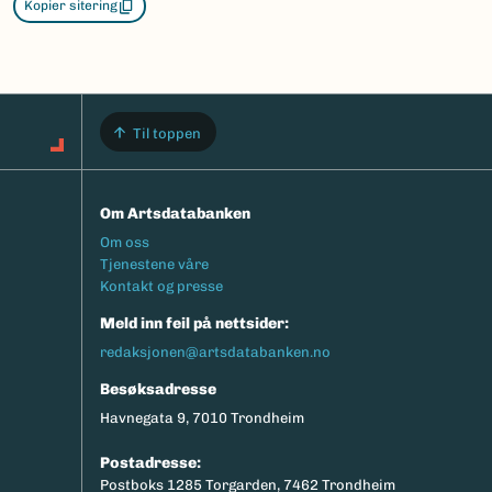
Kopier sitering
Til toppen
Om Artsdatabanken
Footermeny
Om oss
Tjenestene våre
Kontakt og presse
Meld inn feil på nettsider:
redaksjonen@artsdatabanken.no
Besøksadresse
Havnegata 9, 7010 Trondheim
Postadresse:
Postboks 1285 Torgarden, 7462 Trondheim