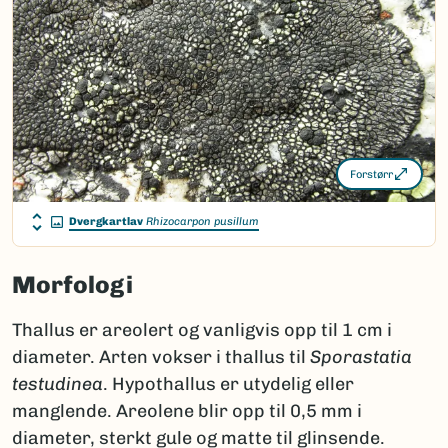
Forstørr
Dvergkartlav
Rhizocarpon pusillum
Morfologi
Thallus er areolert og vanligvis opp til 1 cm i
diameter. Arten vokser i thallus til
Sporastatia
testudinea
. Hypothallus er utydelig eller
manglende. Areolene blir opp til 0,5 mm i
diameter, sterkt gule og matte til glinsende.