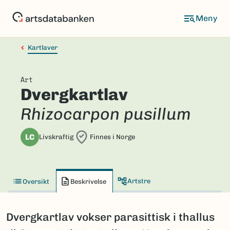
Hopp
til
hovedinnhold
Kartlaver
Art
Dvergkartlav
Rhizocarpon pusillum
LC
Livskraftig
Finnes i Norge
Artstre
Oversikt
Beskrivelse
Dvergkartlav vokser parasittisk i thallus