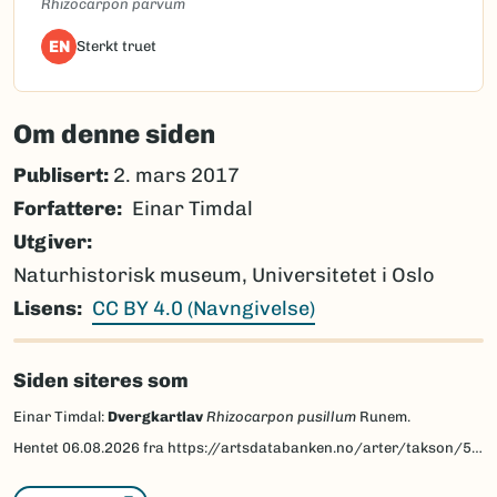
Rhizocarpon parvum
EN
Sterkt truet
Om denne siden
Publisert:
2. mars 2017
Forfattere
Einar Timdal
Utgiver
Naturhistorisk museum, Universitetet i Oslo
Lisens
CC BY 4.0 (Navngivelse)
Siden siteres som
Einar Timdal:
Dvergkartlav
Rhizocarpon pusillum
Runem.
Hentet
06.08.2026
fra https://artsdatabanken.no/arter/takson/51224/beskrivelse