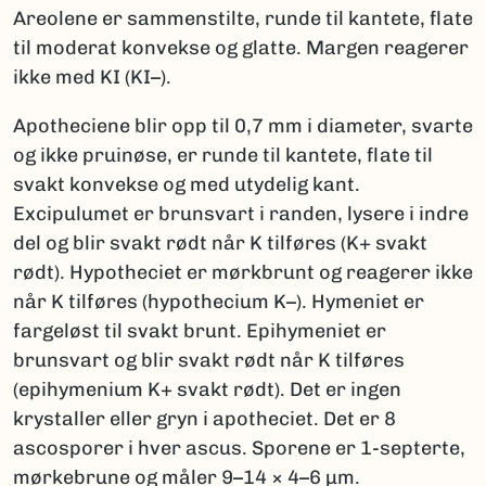
Areolene er sammenstilte, runde til kantete, flate
til moderat konvekse og glatte. Margen reagerer
ikke med KI (KI–).
Apotheciene blir opp til 0,7 mm i diameter, svarte
og ikke pruinøse, er runde til kantete, flate til
svakt konvekse og med utydelig kant.
Excipulumet er brunsvart i randen, lysere i indre
del og blir svakt rødt når K tilføres (K+ svakt
rødt). Hypotheciet er mørkbrunt og reagerer ikke
når K tilføres (hypothecium K–). Hymeniet er
fargeløst til svakt brunt. Epihymeniet er
brunsvart og blir svakt rødt når K tilføres
(epihymenium K+ svakt rødt). Det er ingen
krystaller eller gryn i apotheciet. Det er 8
ascosporer i hver ascus. Sporene er 1-septerte,
mørkebrune og måler 9–14 × 4–6 µm.