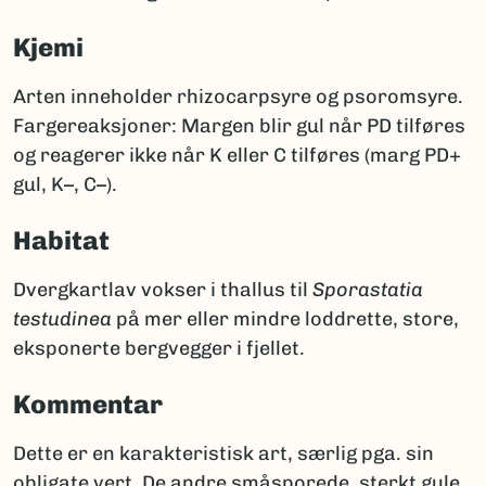
Kjemi
Arten inneholder rhizocarpsyre og psoromsyre.
Fargereaksjoner: Margen blir gul når PD tilføres
og reagerer ikke når K eller C tilføres (marg PD+
gul, K–, C–).
Habitat
Dvergkartlav vokser i thallus til
Sporastatia
testudinea
på mer eller mindre loddrette, store,
eksponerte bergvegger i fjellet.
Kommentar
Dette er en karakteristisk art, særlig pga. sin
obligate vert. De andre småsporede, sterkt gule,