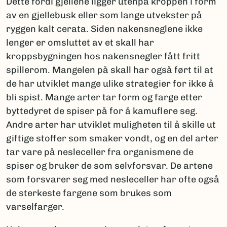
Dette fordi gjellene ligger utenpå kroppen i form
av en gjellebusk eller som lange utvekster på
ryggen kalt cerata. Siden nakensneglene ikke
lenger er omsluttet av et skall har
kroppsbygningen hos nakensnegler fått fritt
spillerom. Mangelen på skall har også ført til at
de har utviklet mange ulike strategier for ikke å
bli spist. Mange arter tar form og farge etter
byttedyret de spiser på for å kamuflere seg.
Andre arter har utviklet muligheten til å skille ut
giftige stoffer som smaker vondt, og en del arter
tar vare på nesleceller fra organismene de
spiser og bruker de som selvforsvar. De artene
som forsvarer seg med nesleceller har ofte også
de sterkeste fargene som brukes som
varselfarger.