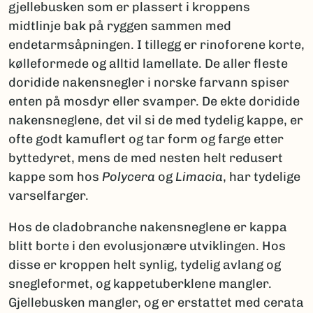
gjellebusken som er plassert i kroppens
midtlinje bak på ryggen sammen med
endetarmsåpningen. I tillegg er rinoforene korte,
kølleformede og alltid lamellate. De aller fleste
doridide nakensnegler i norske farvann spiser
enten på mosdyr eller svamper. De ekte doridide
nakensneglene, det vil si de med tydelig kappe, er
ofte godt kamuflert og tar form og farge etter
byttedyret, mens de med nesten helt redusert
kappe som hos
Polycera
og
Limacia
, har tydelige
varselfarger.
Hos de cladobranche nakensneglene er kappa
blitt borte i den evolusjonære utviklingen. Hos
disse er kroppen helt synlig, tydelig avlang og
snegleformet, og kappetuberklene mangler.
Gjellebusken mangler, og er erstattet med cerata