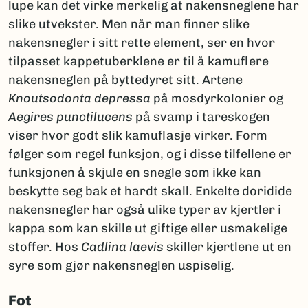
lupe kan det virke merkelig at nakensneglene har
slike utvekster. Men når man finner slike
nakensnegler i sitt rette element, ser en hvor
tilpasset kappetuberklene er til å kamuflere
nakensneglen på byttedyret sitt. Artene
Knoutsodonta depressa
på mosdyrkolonier og
Aegires punctilucens
på svamp i tareskogen
viser hvor godt slik kamuflasje virker. Form
følger som regel funksjon, og i disse tilfellene er
funksjonen å skjule en snegle som ikke kan
beskytte seg bak et hardt skall. Enkelte doridide
nakensnegler har også ulike typer av kjertler i
kappa som kan skille ut giftige eller usmakelige
stoffer. Hos
Cadlina laevis
skiller kjertlene ut en
syre som gjør nakensneglen uspiselig.
Fot