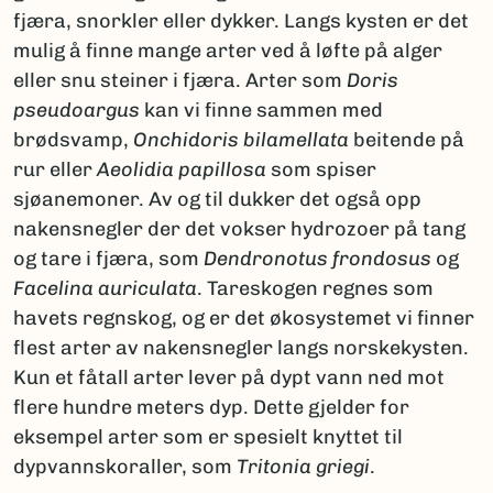
fjæra, snorkler eller dykker. Langs kysten er det
mulig å finne mange arter ved å løfte på alger
eller snu steiner i fjæra. Arter som
Doris
pseudoargus
kan vi finne sammen med
brødsvamp,
Onchidoris bilamellata
beitende på
rur eller
Aeolidia papillosa
som spiser
sjøanemoner. Av og til dukker det også opp
nakensnegler der det vokser hydrozoer på tang
og tare i fjæra, som
Dendronotus frondosus
og
Facelina auriculata
. Tareskogen regnes som
havets regnskog, og er det økosystemet vi finner
flest arter av nakensnegler langs norskekysten.
Kun et fåtall arter lever på dypt vann ned mot
flere hundre meters dyp. Dette gjelder for
eksempel arter som er spesielt knyttet til
dypvannskoraller, som
Tritonia griegi
.