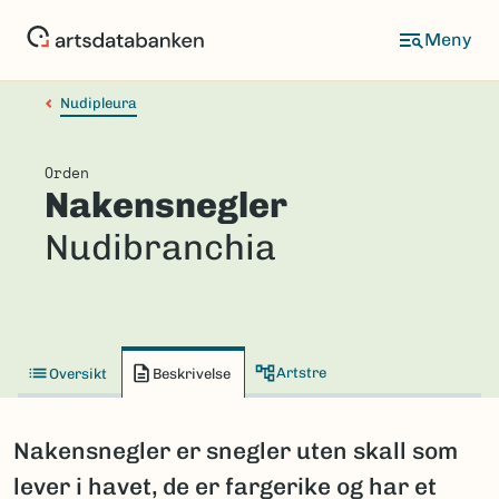
Hopp
til
hovedinnhold
Nudipleura
Orden
Nakensnegler
Nudibranchia
Artstre
Oversikt
Beskrivelse
Nakensnegler er snegler uten skall som
lever i havet, de er fargerike og har et