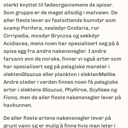
sterkt knyttet til fødeorganismene de spiser.
Som gruppe er de meget allsidig i matveien. De
aller fleste lever av fastsittende bunndyr som
svamp Porifera, nesledyr Cnidaria, rur
Cirripedia, mosdyr Bryozoa og sekkdyr
Acidiacea, mens noen har spesialisert seg på å
spise egg fra andre nakensnegler. I andre
farvann enn de norske, finner vi også arter som
har spesialisert seg på pelagiske maneter i
slekten
Glaucus
eller plankton i slekten
Melibe
.
Andre steder i verden finnes noen få pelagiske
arter i slektene
Glaucus
,
Phylliroe
,
Scyllaea og
Fiona
, men de aller fleste nakensnegler lever på
havbunnen.
De aller fleste artene nakensnegler lever på
grunt vann og er mulig å finne hvis man leter i