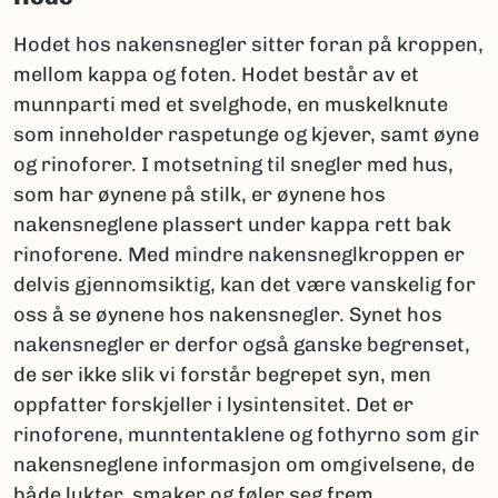
Hodet hos nakensnegler sitter foran på kroppen,
mellom kappa og foten. Hodet består av et
munnparti med et svelghode, en muskelknute
som inneholder raspetunge og kjever, samt øyne
og rinoforer. I motsetning til snegler med hus,
som har øynene på stilk, er øynene hos
nakensneglene plassert under kappa rett bak
rinoforene. Med mindre nakensneglkroppen er
delvis gjennomsiktig, kan det være vanskelig for
oss å se øynene hos nakensnegler. Synet hos
nakensnegler er derfor også ganske begrenset,
de ser ikke slik vi forstår begrepet syn, men
oppfatter forskjeller i lysintensitet. Det er
rinoforene, munntentaklene og fothyrno som gir
nakensneglene informasjon om omgivelsene, de
både lukter, smaker og føler seg frem.