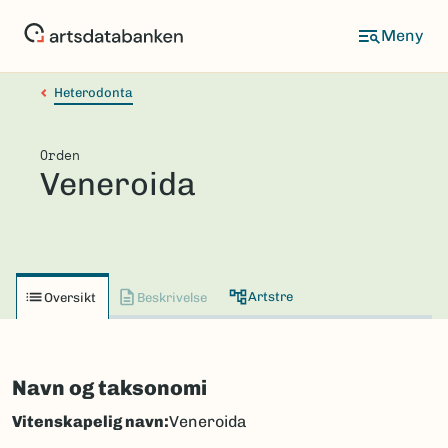
Hopp
til
hovedinnhold
Heterodonta
Orden
Veneroida
Artstre
Oversikt
Beskrivelse
Navn og taksonomi
Vitenskapelig navn:
Veneroida