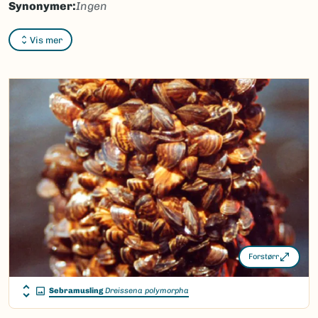
Synonymer:
Ingen
Bokmål:
Ingen
Vis mer
Nynorsk:
Ingen
Nordsamisk/Davvisámegiella:
Ingen
Vitenskapelig navn ID:
472
Takson ID:
472
(Ekstern lenke)
Gå til Nortaxa for flere detaljer
Forstørr
Sebramusling
Dreissena polymorpha