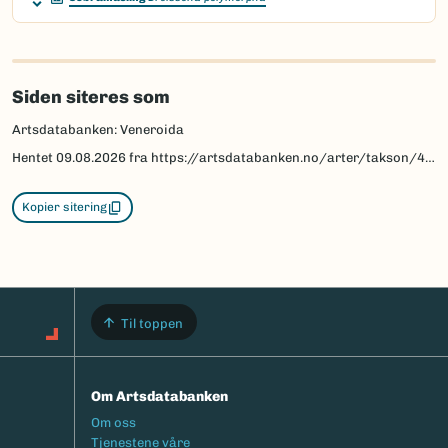
Siden siteres som
Artsdatabanken: Veneroida
Hentet
09.08.2026
fra https://artsdatabanken.no/arter/takson/472
Kopier sitering
Til toppen
Om Artsdatabanken
Footermeny
Om oss
Tjenestene våre