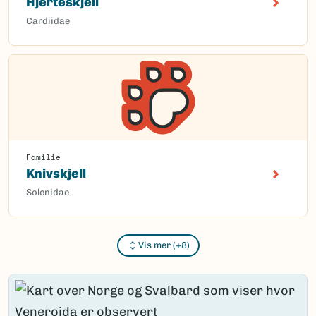
Hjerteskjell
Cardiidae
Familie
Knivskjell
Solenidae
Vis mer (+8)
Content loaded.