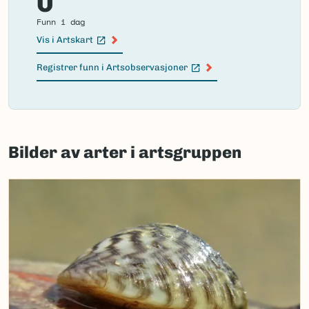
0
Funn i dag
Vis i Artskart
(Ekstern lenke)
Registrer funn i Artsobservasjoner
(Ekstern lenke)
Failed
to
Bilder av arter i artsgruppen
load
map.