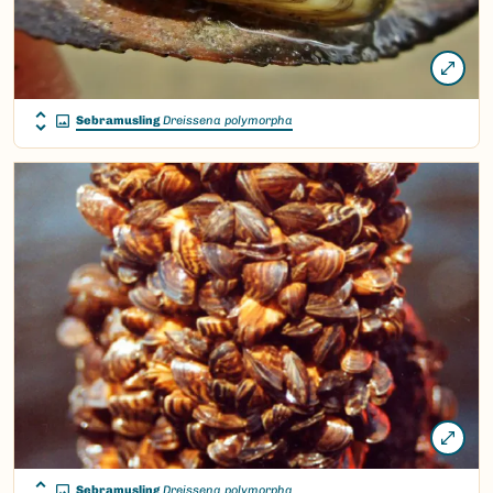
Sebramusling
Dreissena polymorpha
Sebramusling
Dreissena polymorpha