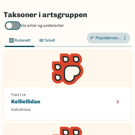
Taksoner i artsgruppen
Vis arter og underarter
Populærnavn A-Å
Rutenett
Tabell
Familie
Kelliellidae
Kelliellidae