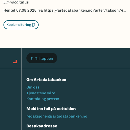
Limnocalanus
Hentet
07.08.2026
fra https://artsdatabanken.no/arter/takson/4692/beskrivelse
Kopier sitering
Til toppen
Om Artsdatabanken
Footermeny
Om oss
Tjenestene våre
Kontakt og presse
Meld inn feil på nettsider:
redaksjonen@artsdatabanken.no
Besøksadresse