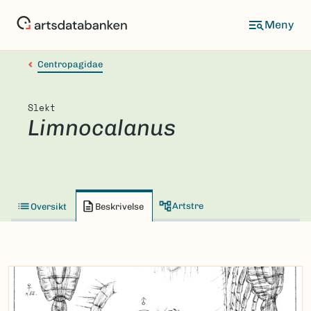
Hopp
til
hovedinnhold
Centropagidae
Slekt
Limnocalanus
Artstre
Oversikt
Beskrivelse