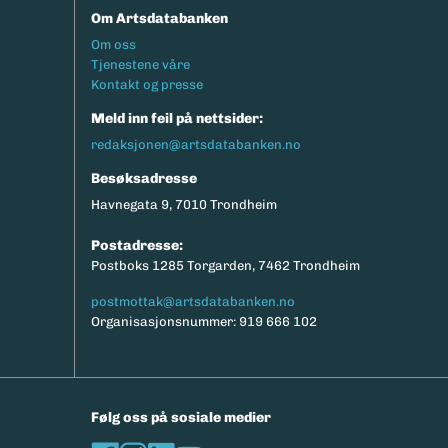
Om Artsdatabanken
Footermeny
Om oss
Tjenestene våre
Kontakt og presse
Meld inn feil på nettsider:
redaksjonen@artsdatabanken.no
Besøksadresse
Havnegata 9, 7010 Trondheim
Postadresse:
Postboks 1285 Torgarden, 7462 Trondheim
postmottak@artsdatabanken.no
Organisasjonsnummer: 919 666 102
Følg oss på sosiale medier