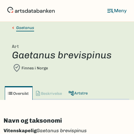
Hopp
til
hovedinnhold
Gaetanus
Art
Gaetanus brevispinus
Finnes i Norge
Artstre
Oversikt
Beskrivelse
Navn og taksonomi
Vitenskapelig
Gaetanus brevispinus