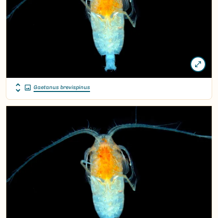
Gaetanus brevispinus