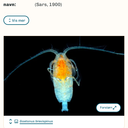
navn:
(Sars, 1900)
Synonymer:
Ingen
Vis mer
Bokmål:
Ingen
Nynorsk:
Ingen
Nordsamisk/Davvisámegiella:
Ingen
Vitenskapelig navn ID:
4713
Takson ID:
4612
(Ekstern lenke)
Gå til Nortaxa for flere detaljer
Forstørr
Gaetanus brevispinus