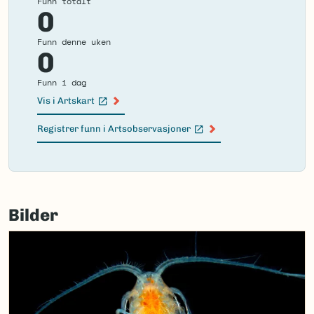
Funn totalt
0
Funn denne uken
0
Funn i dag
Vis i Artskart
(Ekstern lenke)
Registrer funn i Artsobservasjoner
(Ekstern lenke)
Failed
to
Bilder
load
map.