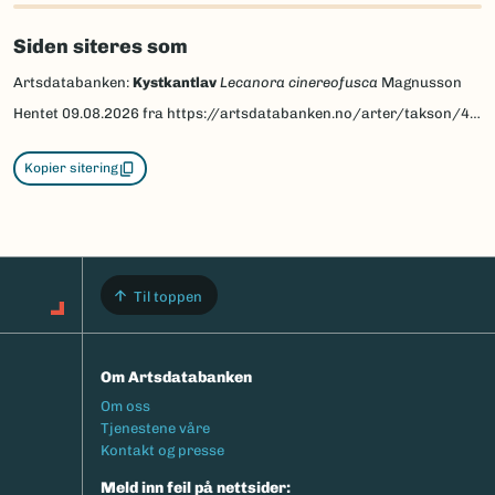
Siden siteres som
Artsdatabanken:
Kystkantlav
Lecanora cinereofusca
Magnusson
Hentet
09.08.2026
fra https://artsdatabanken.no/arter/takson/45856
Kopier sitering
Til toppen
Om Artsdatabanken
Footermeny
Om oss
Tjenestene våre
Kontakt og presse
Meld inn feil på nettsider: