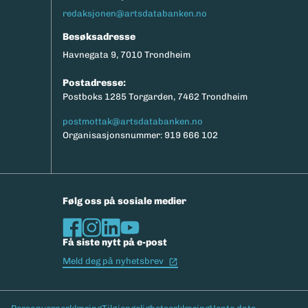
redaksjonen@artsdatabanken.no
Besøksadresse
Havnegata 9, 7010 Trondheim
Postadresse:
Postboks 1285 Torgarden, 7462 Trondheim
postmottak@artsdatabanken.no
Organisasjonsnummer: 919 666 102
Følg oss på sosiale medier
Få siste nytt på e-post
(Ekstern lenke)
Meld deg på nyhetsbrev
Bunntekst