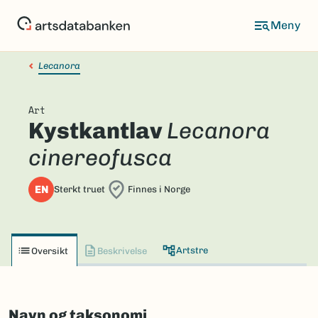
Hopp
til
hovedinnhold
Lecanora
Art
Kystkantlav
Lecanora
cinereofusca
EN
Sterkt truet
Finnes i Norge
Artstre
Oversikt
Beskrivelse
Navn og taksonomi