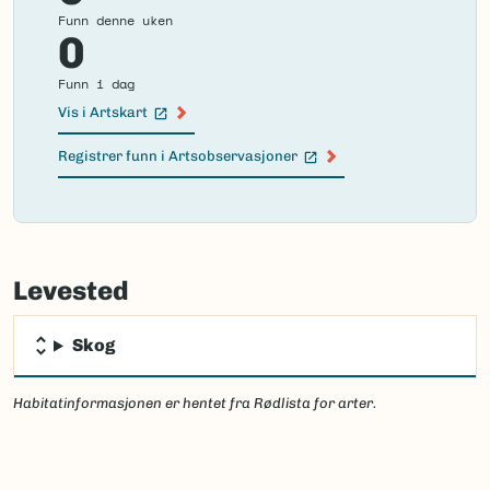
Funn denne uken
0
Funn i dag
Vis i Artskart
(Ekstern lenke)
Registrer funn i Artsobservasjoner
(Ekstern lenke)
Failed
to
Levested
load
map.
Skog
Habitatinformasjonen er hentet fra Rødlista for arter.