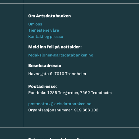
Om Artsdatabanken
Footermeny
Om oss
Tjenestene våre
Kontakt og presse
Meld inn feil på nettsider:
redaksjonen@artsdatabanken.no
Besøksadresse
Havnegata 9, 7010 Trondheim
Postadresse:
Postboks 1285 Torgarden, 7462 Trondheim
postmottak@artsdatabanken.no
Organisasjonsnummer: 919 666 102