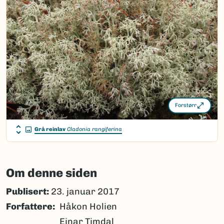
Forstørr
Grå reinlav
Cladonia rangiferina
Om denne siden
Publisert:
23. januar 2017
Forfattere
Håkon Holien
Einar Timdal