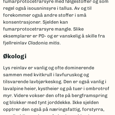
fumarprotocetrarsyre med følgestoffer og som
regel også isousninsyre i tallus. Av og til
forekommer også andre stoffer i små
konsentrasjoner. Sjelden kan
fumarprotocetrarsyre mangle. Slike
eksemplarer er PD- og er vanskelig å skille fra
fjellreinlav
Cladonia mitis
.
Økologi
Lys reinlav er vanlig og ofte dominerende
sammen med kvitkrull i lavfuruskog og
tilsvarende lavbjørkeskog. Den er også vanlig i
lavalpine heier, kystheier og på tuer i ombrotrof
myr. Videre vokser den ofte på bergframspring
og blokker med tynt jorddekke. Ikke sjelden
opptrer den også på næringsfattig, forstyrra,