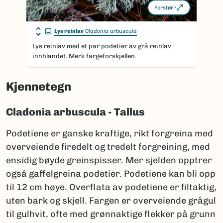
Forstørr
Lys reinlav
Cladonia arbuscula
Lys reinlav med et par podetier av grå reinlav
innblandet. Merk fargeforskjellen.
Kjennetegn
Cladonia arbuscula - Tallus
Podetiene er ganske kraftige, rikt forgreina med
overveiende firedelt og tredelt forgreining, med
ensidig bøyde greinspisser. Mer sjelden opptrer
også gaffelgreina podetier. Podetiene kan bli opp
til 12 cm høye. Overflata av podetiene er filtaktig,
uten bark og skjell. Fargen er overveiende grågul
til gulhvit, ofte med grønnaktige flekker på grunn