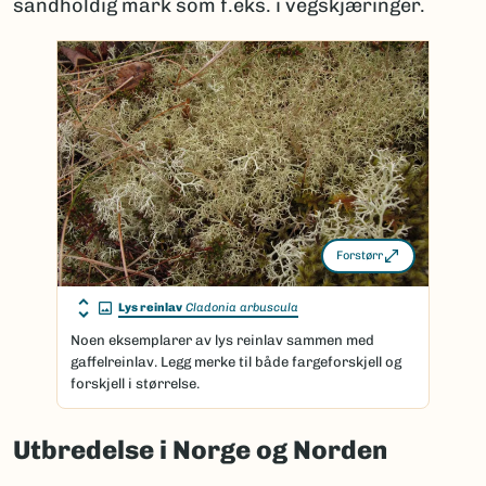
sandholdig mark som f.eks. i vegskjæringer.
Forstørr
Lys reinlav
Cladonia arbuscula
Noen eksemplarer av lys reinlav sammen med
gaffelreinlav. Legg merke til både fargeforskjell og
forskjell i størrelse.
Utbredelse i Norge og Norden