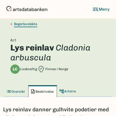
Hopp
til
hovedinnhold
Begerlavslekta
Art
Lys reinlav
Cladonia
arbuscula
LC
Livskraftig
Finnes i Norge
Artstre
Oversikt
Beskrivelse
Lys reinlav danner gulhvite podetier med