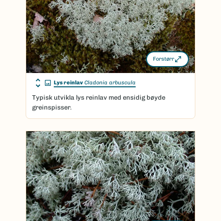
Forstørr
Lys reinlav
Cladonia arbuscula
Typisk utvikla lys reinlav med ensidig bøyde
greinspisser.