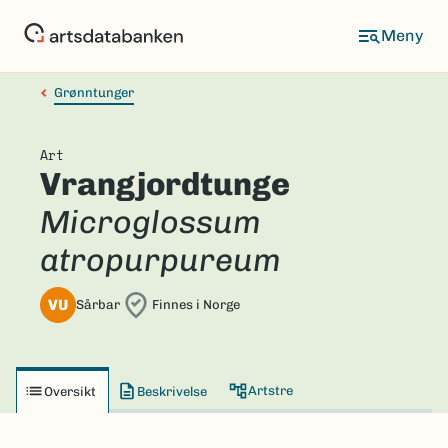
Hopp
til
hovedinnhold
Grønntunger
Art
Vrangjordtunge
Microglossum
atropurpureum
VU
Sårbar
Finnes i Norge
Artstre
Oversikt
Beskrivelse