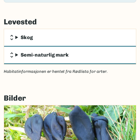
Failed
to
Levested
load
map.
Skog
Semi-naturlig mark
Habitatinformasjonen er hentet fra Rødlista for arter.
Bilder