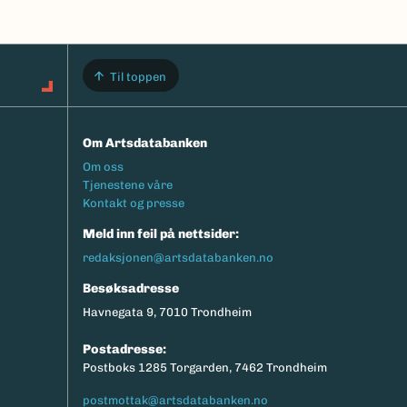
Til toppen
Om Artsdatabanken
Footermeny
Om oss
Tjenestene våre
Kontakt og presse
Meld inn feil på nettsider:
redaksjonen@artsdatabanken.no
Besøksadresse
Havnegata 9, 7010 Trondheim
Postadresse:
Postboks 1285 Torgarden, 7462 Trondheim
postmottak@artsdatabanken.no