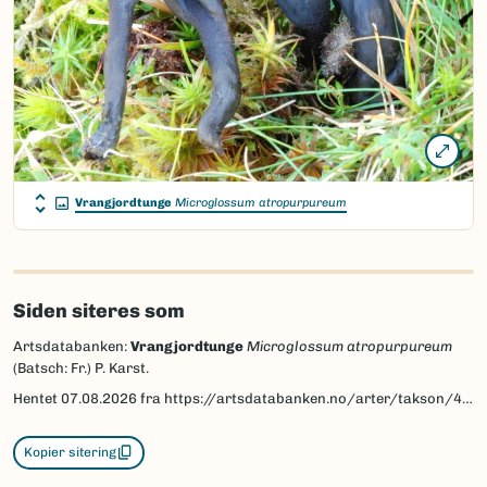
Vrangjordtunge
Microglossum atropurpureum
Siden siteres som
Artsdatabanken:
Vrangjordtunge
Microglossum atropurpureum
(Batsch: Fr.) P. Karst.
Hentet
07.08.2026
fra https://artsdatabanken.no/arter/takson/43901
Kopier sitering