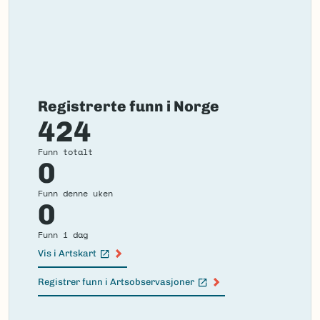
Registrerte funn i Norge
424
Funn totalt
0
Funn denne uken
0
Funn i dag
Vis i Artskart
(Ekstern lenke)
Registrer funn i Artsobservasjoner
(Ekstern lenke)