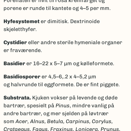
Poreflaten er hvit til rosa kremfarget og
porene er runde til kantete og 4–5 per mm.
Hyfesystemet
er dimitisk. Dextrinoide
skjeletthyfer.
Cystidier
eller andre sterile hymeniale organer
er fraværende.
Basidier
er 16–22 x 5–7 μm og kølleformete.
Basidiosporer
er 4,5–6,.2 x 4–5,2 µm
og halvrunde til eggformete. De er fint piggete.
Substrata.
Kjuken vokser på levende og døde
bartrær, spesielt på
Pinus
, mindre vanlig på
andre bartrær, og mer sjelden på løvtrær
som
Acer, Alnus, Betula, Carpinus, Corylus,
Crataegus, Fagus, Fraxinus, Lonicera, Prunus,