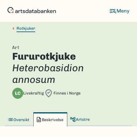
Hopp
til
hovedinnhold
Rotkjuker
Art
Fururotkjuke
Heterobasidion
annosum
LC
Livskraftig
Finnes i Norge
Artstre
Oversikt
Beskrivelse