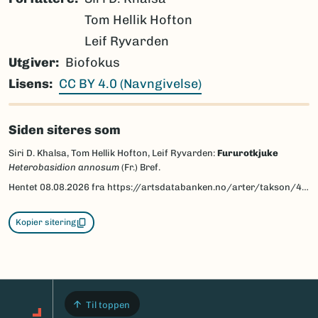
Tom Hellik Hofton
Leif Ryvarden
Utgiver
Biofokus
Lisens
CC BY 4.0 (Navngivelse)
Siden siteres som
Siri D. Khalsa, Tom Hellik Hofton, Leif Ryvarden:
Fururotkjuke
Heterobasidion annosum
(Fr.) Bref.
Hentet
08.08.2026
fra https://artsdatabanken.no/arter/takson/40277/beskrivelse
Kopier sitering
Til toppen