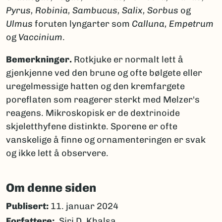
Pyrus, Robinia, Sambucus, Salix, Sorbus
og
Ulmus
foruten lyngarter som
Calluna, Empetrum
og
Vaccinium
.
Bemerkninger.
Rotkjuke er normalt lett å
gjenkjenne ved den brune og ofte bølgete eller
uregelmessige hatten og den kremfargete
poreflaten som reagerer sterkt med Melzer's
reagens. Mikroskopisk er de dextrinoide
skjeletthyfene distinkte. Sporene er ofte
vanskelige å finne og ornamenteringen er svak
og ikke lett å observere.
Om denne siden
Publisert:
11. januar 2024
Forfattere
Siri D. Khalsa