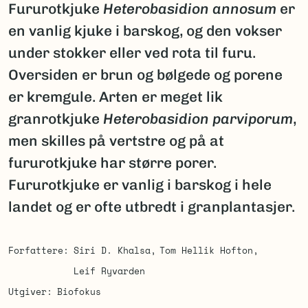
Fururotkjuke
Heterobasidion annosum
er
en vanlig kjuke i barskog, og den vokser
under stokker eller ved rota til furu.
Oversiden er brun og bølgede og porene
er kremgule. Arten er meget lik
granrotkjuke
Heterobasidion parviporum
,
men skilles på vertstre og på at
fururotkjuke har større porer.
Fururotkjuke er vanlig i barskog i hele
landet og er ofte utbredt i granplantasjer.
Forfattere
Siri D. Khalsa
Tom Hellik Hofton
Leif Ryvarden
Utgiver
Biofokus