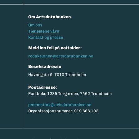
Om Artsdatabanken
Footermeny
Om oss
Tjenestene våre
Kontakt og presse
Meld inn feil på nettsider:
redaksjonen@artsdatabanken.no
Besøksadresse
Havnegata 9, 7010 Trondheim
Postadresse:
Postboks 1285 Torgarden, 7462 Trondheim
postmottak@artsdatabanken.no
Organisasjonsnummer: 919 666 102