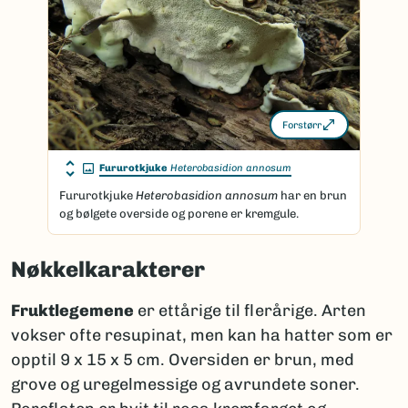
Forstørr
Fururotkjuke
Heterobasidion annosum
Fururotkjuke
Heterobasidion annosum
har en brun
og bølgete overside og porene er kremgule.
Nøkkelkarakterer
Fruktlegemene
er ettårige til flerårige. Arten
vokser ofte resupinat, men kan ha hatter som er
opptil 9 x 15 x 5 cm. Oversiden er brun, med
grove og uregelmessige og avrundete soner.