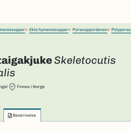
meniesopper
Ekte hymeniesopper
Poresoppordenen
Polypora
taigakjuke
Skeletocutis
lis
ngel
Finnes i Norge
Beskrivelse