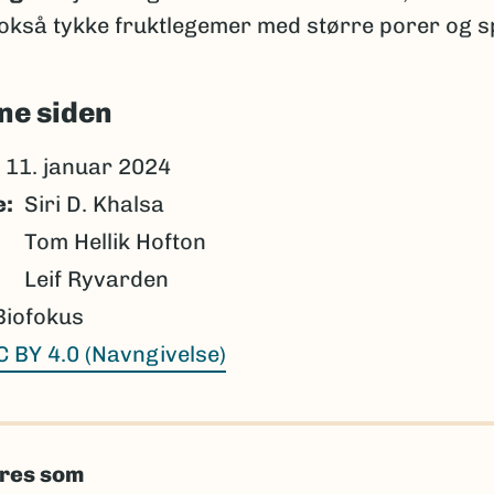
nokså tykke fruktlegemer med større porer og s
ne siden
11. januar 2024
e
Siri D. Khalsa
Tom Hellik Hofton
Leif Ryvarden
Biofokus
C BY 4.0 (Navngivelse)
eres som