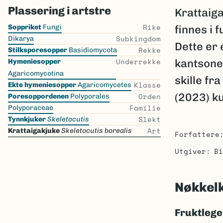
Plassering i artstre
Krattaig
Skip
Rike
Soppriket
Fungi
finnes i 
the
Subkingdom
Dikarya
Dette er 
list
Rekke
Stilksporesopper
Basidiomycota
Underrekke
kantsone
Hymeniesopper
Agaricomycotina
skille fr
Klasse
Ekte hymeniesopper
Agaricomycetes
(2023) ku
Orden
Poresoppordenen
Polyporales
Familie
Polyporaceae
Slekt
Tynnkjuker
Skeletocutis
Art
Krattaigakjuke
Skeletocutis borealis
Forfattere
Utgiver
Bi
Nøkkel
Fruktleg