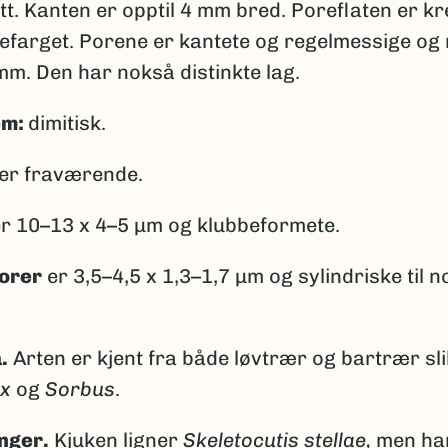
att. Kanten er opptil 4 mm bred. Poreflaten er kr
sefarget. Porene er kantete og regelmessige og
mm. Den har nokså distinkte lag.
em:
dimitisk.
er fraværende.
r 10–13 x 4–5 μm og klubbeformete.
orer
er 3,5–4,5 x 1,3–1,7 μm og sylindriske til n
.
.
Arten er kjent fra både løvtrær og bartrær sl
ix
og
Sorbus
.
nger.
Kjuken ligner
Skeletocutis stellae,
men har