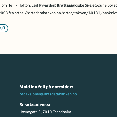
 Tom Hellik Hofton, Leif Ryvarden:
Krattaigakjuke
Skeletocutis borea
2026
fra https://artsdatabanken.no/arter/takson/40131/beskriv
g
n
Meld inn feil på nettsider:
redaksjonen@artsdatabanken.no
Besøksadresse
Havnegata 9, 7010 Trondheim