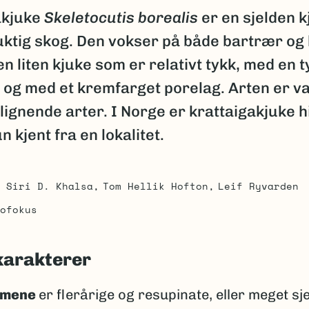
akjuke
Skeletocutis borealis
er en sjelden 
fuktig skog. Den vokser på både bartrær og
en liten kjuke som er relativt tykk, med en t
 og med et kremfarget porelag. Arten er va
a lignende arter. I Norge er krattaigakjuke hi
n kjent fra en lokalitet.
Siri D. Khalsa
Tom Hellik Hofton
Leif Ryvarden
ofokus
karakterer
emene
er flerårige og resupinate, eller meget s