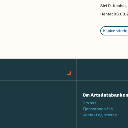
Siri D. Khalsa,
Hentet
06.08.
Kopier siterin
Om Artsdatabanke
Footermeny
Om oss
Tjenestene våre
Kontakt og presse