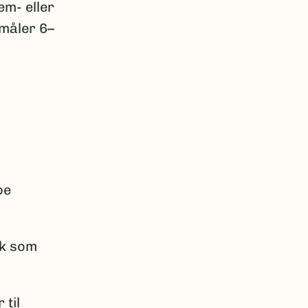
em- eller
 måler 6–
oe
ik som
 til