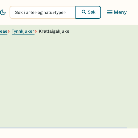
Søk
Søk
i
arter
ceae
og
Tynnkjuker
Krattaigakjuke
naturtyper