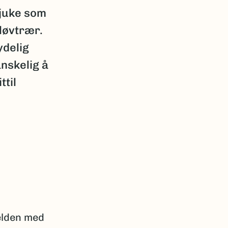
kjuke som
 løvtrær.
ydelig
nskelig å
ttil
jelden med