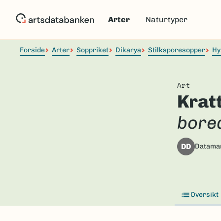
Hopp
til
Arter
Naturtyper
hovedinnhold
Forside
Arter
Soppriket
Dikarya
Stilksporesopper
Hy
Art
Krat
borea
DD
Datama
Oversikt