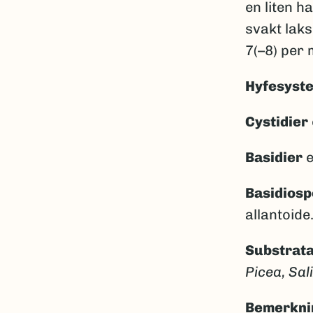
en liten h
svakt lak
7(–8) per 
Hyfesyst
Cystidier
Basidier
e
Basidiosp
allantoide
Substrata
Picea,
Sal
Bemerkni