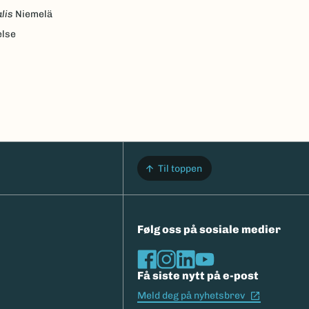
lis
Niemelä
else
Til toppen
Følg oss på sosiale medier
Få siste nytt på e-post
(Ekstern l
Meld deg på nyhetsbrev