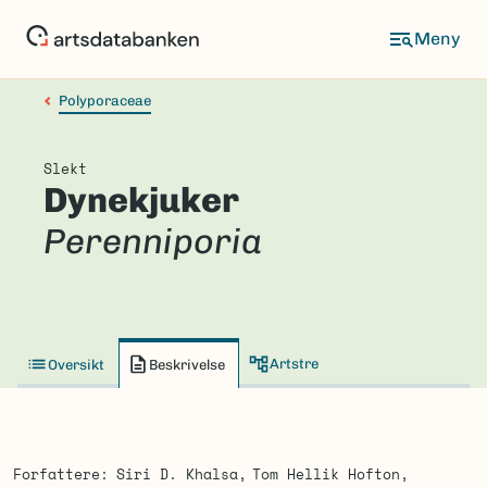
Hopp
til
hovedinnhold
Polyporaceae
Slekt
Dynekjuker
Perenniporia
Artstre
Oversikt
Beskrivelse
Forfattere
Siri D. Khalsa
Tom Hellik Hofton