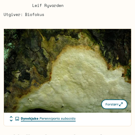
Leif Ryvarden
Utgiver
Biofokus
Forstørr
Dynekjuke
Perenniporia subacida