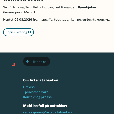
Siri D. Khalsa, Tom Hellik Hofton, Leif Ryvarden:
Dynekjuker
Perenniporia
Murrill
Hentet
06.08.2026
fra https://artsdatabanken.no/arter/takson/40077/beskrivelse
Kopier sitering
Til toppen
Om Artsdatabanken
Footermeny
Om oss
Tjenestene våre
Kontakt og presse
Meld inn feil på nettsider:
redaksjonen@artsdatabanken.no