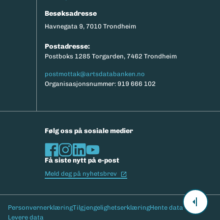
Besøksadresse
Havnegata 9, 7010 Trondheim
Postadresse:
Postboks 1285 Torgarden, 7462 Trondheim
postmottak@artsdatabanken.no
Organisasjonsnummer: 919 666 102
Følg oss på sosiale medier
Få siste nytt på e-post
(Ekstern lenke)
Meld deg på nyhetsbrev
Bunntekst
Personvernerklæring
Tilgjengelighetserklæring
Hente data
Levere data