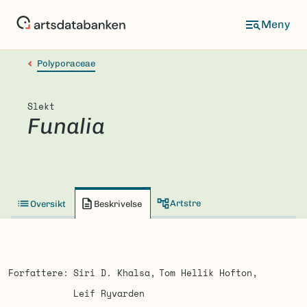
Hopp
til
hovedinnhold
Polyporaceae
Slekt
Funalia
Artstre
Oversikt
Beskrivelse
Forfattere
Siri D. Khalsa
Tom Hellik Hofton
Leif Ryvarden