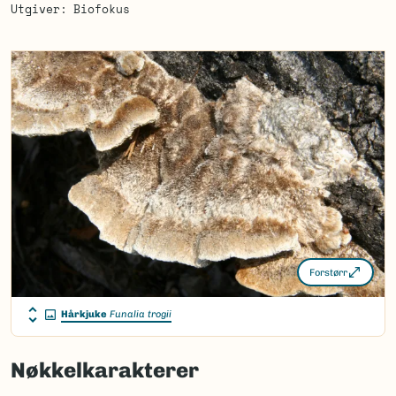
Utgiver
Biofokus
Forstørr
Hårkjuke
Funalia trogii
Nøkkelkarakterer