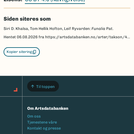
Siden siteres som
Siri D. Khalsa, Tom Hellik Hofton, Leif Ryvarden:
Funalia
Pat.
Hentet
06.08.2026
fra https://artsdatabanken.no/arter/takson/40030/beskrivelse
Kopier sitering
Til toppen
Om Artsdatabanken
Footermeny
Om oss
Tjenestene våre
Kontakt og presse