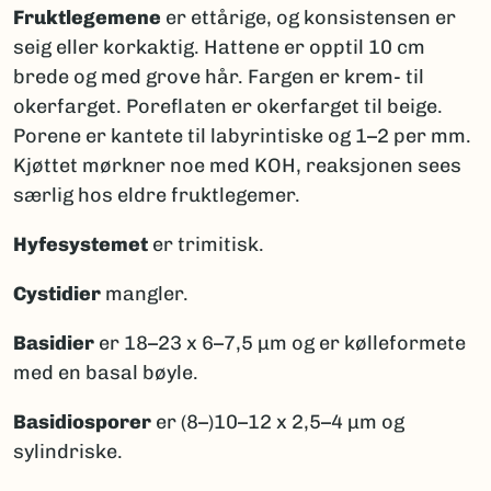
Fruktlegemene
er ettårige, og konsistensen er
seig eller korkaktig. Hattene er opptil 10 cm
brede og med grove hår. Fargen er krem- til
okerfarget. Poreflaten er okerfarget til beige.
Porene er kantete til labyrintiske og 1–2 per mm.
Kjøttet mørkner noe med KOH, reaksjonen sees
særlig hos eldre fruktlegemer.
Hyfesystemet
er trimitisk.
Cystidier
mangler.
Basidier
er 18–23 x 6–7,5 μm og er kølleformete
med en basal bøyle.
Basidiosporer
er (8–)10–12 x 2,5–4 μm og
sylindriske.