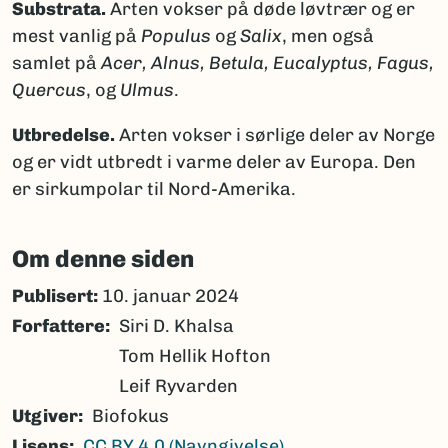
Substrata.
Arten vokser på døde løvtrær og er
mest vanlig på
Populus
og
Salix
, men også
samlet på
Acer, Alnus, Betula, Eucalyptus, Fagus,
Quercus
, og
Ulmus
.
Utbredelse.
Arten vokser i sørlige deler av Norge
og er vidt utbredt i varme deler av Europa. Den
er sirkumpolar til Nord-Amerika.
Om denne siden
Publisert:
10. januar 2024
Forfattere
Siri D. Khalsa
Tom Hellik Hofton
Leif Ryvarden
Utgiver
Biofokus
Lisens
CC BY 4.0 (Navngivelse)