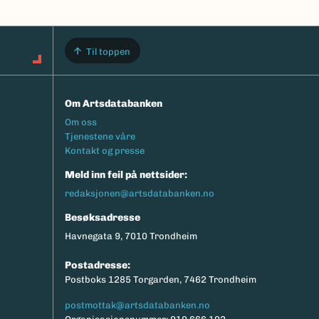
Til toppen
Om Artsdatabanken
Footermeny
Om oss
Tjenestene våre
Kontakt og presse
Meld inn feil på nettsider:
redaksjonen@artsdatabanken.no
Besøksadresse
Havnegata 9, 7010 Trondheim
Postadresse:
Postboks 1285 Torgarden, 7462 Trondheim
postmottak@artsdatabanken.no