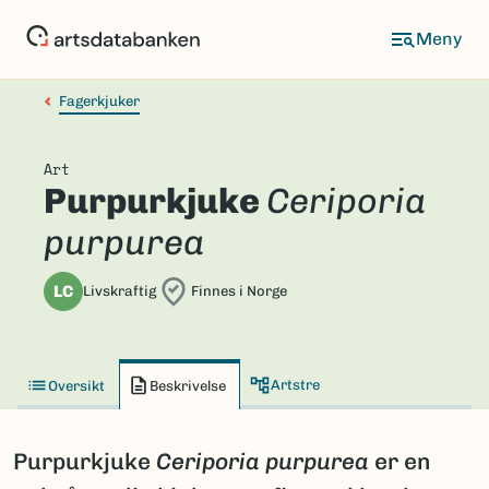
Hopp
til
hovedinnhold
Fagerkjuker
Art
Purpurkjuke
Ceriporia
purpurea
LC
Livskraftig
Finnes i Norge
Artstre
Oversikt
Beskrivelse
Purpurkjuke
Ceriporia purpurea
er en