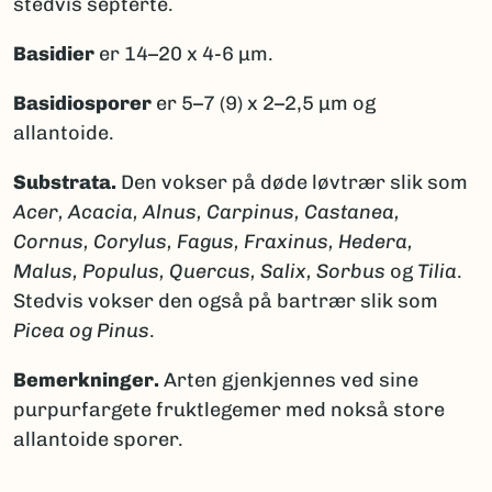
stedvis septerte.
Basidier
er 14–20 x 4‑6 μm.
Basidiosporer
er 5–7 (9) x 2–2,5 μm og
allantoide.
Substrata.
Den vokser på døde løvtrær slik som
Acer, Acacia, Alnus, Carpinus, Castanea,
Cornus, Corylus, Fagus, Fraxinus, Hedera,
Malus, Populus, Quercus, Salix, Sorbus
og
Tilia
.
Stedvis vokser den også på bartrær slik som
Picea og Pinus
.
Bemerkninger.
Arten gjenkjennes ved sine
purpurfargete fruktlegemer med nokså store
allantoide sporer.