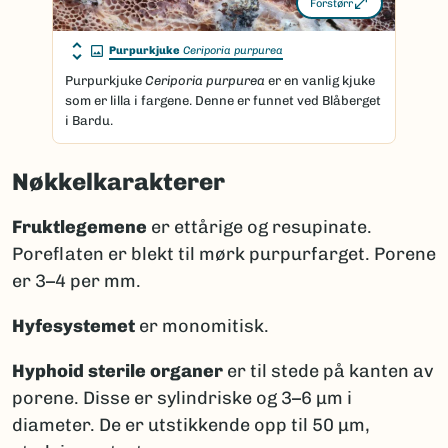
Forstørr
Purpurkjuke
Ceriporia purpurea
Purpurkjuke
Ceriporia purpurea
er en vanlig kjuke
som er lilla i fargene. Denne er funnet ved Blåberget
i Bardu.
Nøkkelkarakterer
Fruktlegemene
er ettårige og resupinate.
Poreflaten er blekt til mørk purpurfarget. Porene
er 3–4 per mm.
Hyfesystemet
er monomitisk.
Hyphoid sterile organer
er til stede på kanten av
porene. Disse er sylindriske og 3–6 μm i
diameter. De er utstikkende opp til 50 μm,