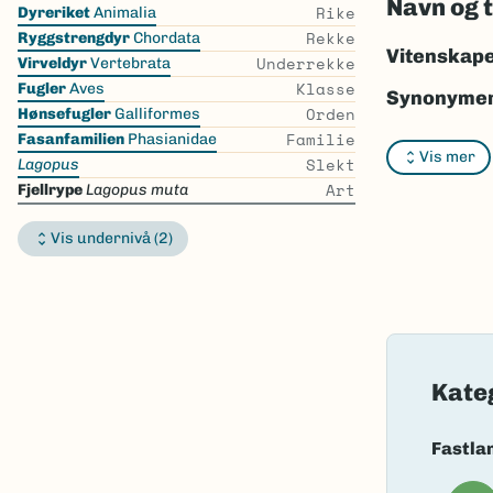
Navn og 
Skip
Rike
Dyreriket
Animalia
the
Rekke
Ryggstrengdyr
Chordata
list
Vitenskape
Underrekke
Virveldyr
Vertebrata
Klasse
Fugler
Aves
Synonymer
Orden
Hønsefugler
Galliformes
Familie
Bokmål:
fje
Fasanfamilien
Phasianidae
Vis mer
Slekt
Lagopus
Nynorsk:
fj
Art
Fjellrype
Lagopus muta
Nordsamis
Vis undernivå (2)
Vitenskape
Takson ID:
Gå til Nort
Kate
Fastla