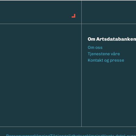
Om Artsdatabanke
Footermeny
Om oss
Tjenestene våre
Kontakt og presse
Bunntekst