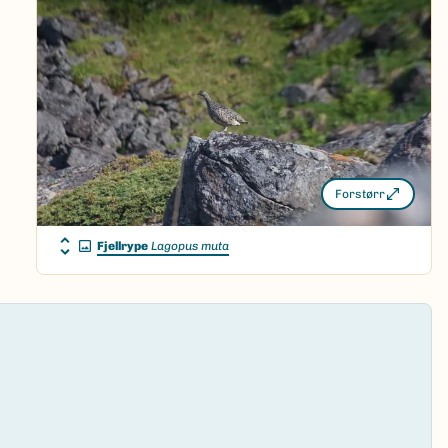
Forstørr
Fjellrype
Lagopus muta