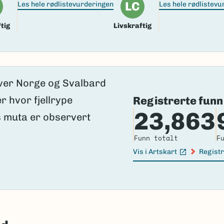
LC
Les hele rødlistevurderingen
Les hele rødlistev
tig
Livskraftig
Registrerte funn
23,863
Funn totalt
F
Vis i Artskart
Registr
(Ekstern lenke)
(Ekster