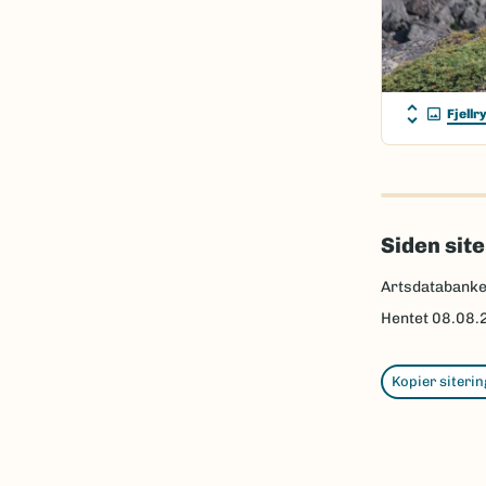
Fjellr
Siden sit
Artsdatabank
Hentet
08.08.
Kopier siterin