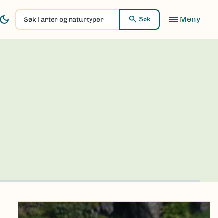
Søk
Søk
i
arter
og
naturtyper