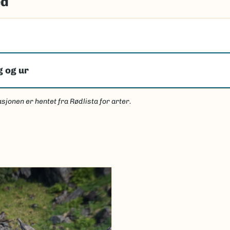
ed
g og ur
sjonen er hentet fra Rødlista for arter.