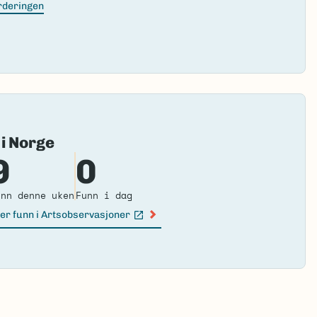
urderingen
Fai
 i Norge
to
9
0
loa
ma
unn denne uken
Funn i dag
er funn i Artsobservasjoner
n lenke)