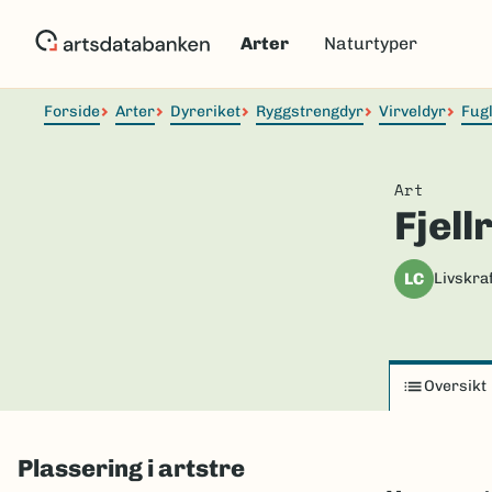
Hopp
til
Arter
Naturtyper
hovedinnhold
Forside
Arter
Dyreriket
Ryggstrengdyr
Virveldyr
Fug
Art
Fjell
LC
Livskraf
Oversikt
Plassering i artstre