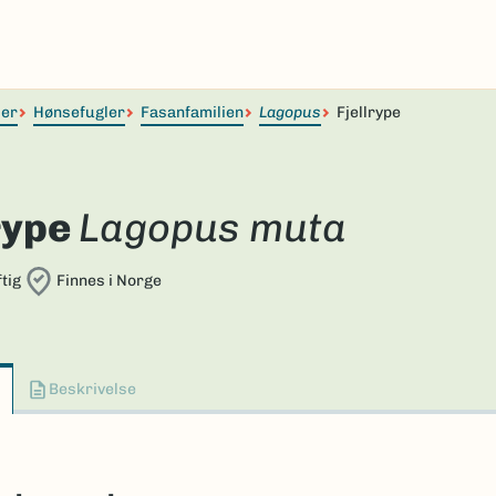
ler
Hønsefugler
Fasanfamilien
Lagopus
Fjellrype
rype
Lagopus muta
tig
Finnes i Norge
Beskrivelse