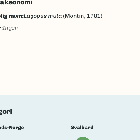
taksonomi
lig navn:
Lagopus muta
(Montin, 1781)
:
Ingen
llrype
ellrype
k/Davvisámegiella:
giron
lig navn ID:
4070
3991
(Ekstern lenke)
axa for flere detaljer
gori
nds-Norge
Svalbard