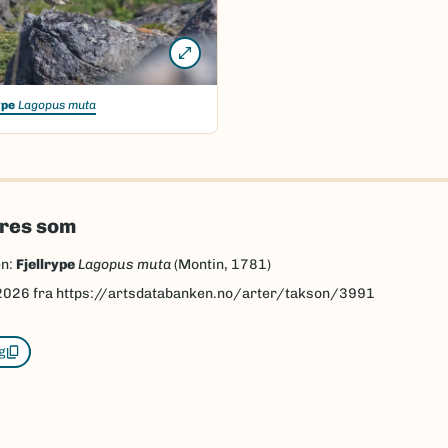
ype
Lagopus muta
eres som
en:
Fjellrype
Lagopus muta
(Montin, 1781)
2026
fra https://artsdatabanken.no/arter/takson/3991
g