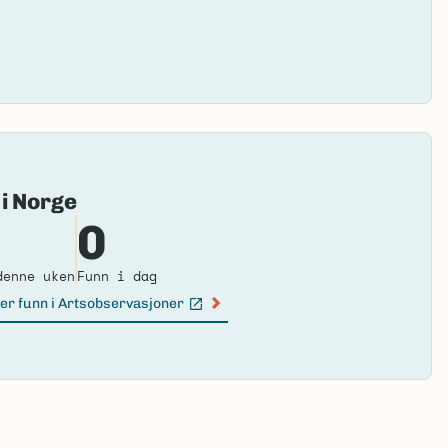
Fai
 i Norge
to
0
loa
ma
denne uken
Funn i dag
er funn i Artsobservasjoner
n lenke)