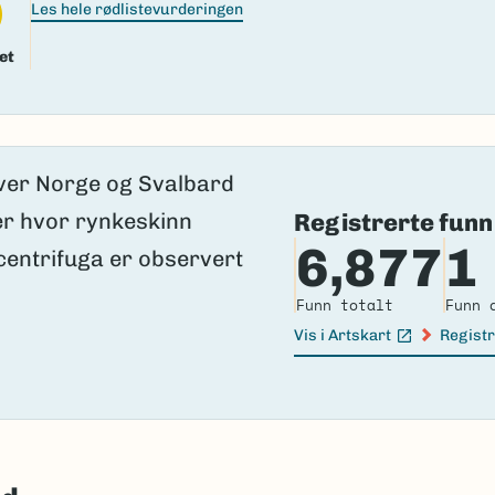
Les hele rødlistevurderingen
et
Registrerte funn
6,877
1
Funn totalt
Funn 
Vis i Artskart
Registr
(Ekstern lenke)
(Ekster