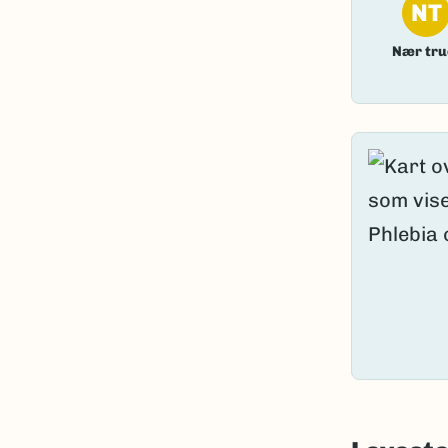
NT
Nær tru