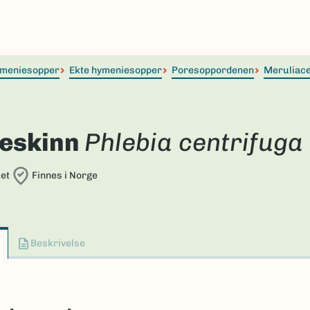
meniesopper
Ekte hymeniesopper
Poresoppordenen
Meruliac
eskinn
Phlebia centrifuga
et
Finnes i Norge
Beskrivelse