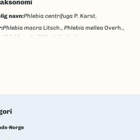
taksonomi
lig navn:
Phlebia centrifuga
P. Karst.
:
Phlebia macra
Litsch.,
Phlebia mellea
Overh.,
Phlebia subalbida
W.B. Cooke
nkeskinn
ukkeskinn
k/Davvisámegiella:
Ingen
lig navn ID:
57037
39849
(Ekstern lenke)
axa for flere detaljer
gori
nds-Norge