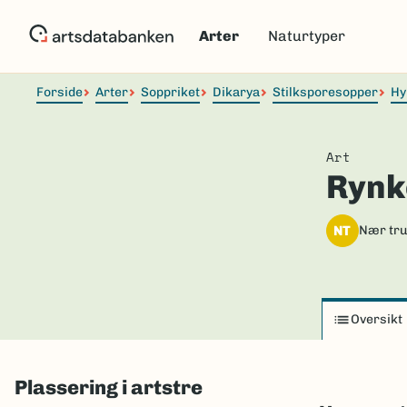
Hopp
til
Arter
Naturtyper
hovedinnhold
Forside
Arter
Soppriket
Dikarya
Stilksporesopper
Hy
Art
Rynk
NT
Nær tru
Oversikt
Plassering i artstre