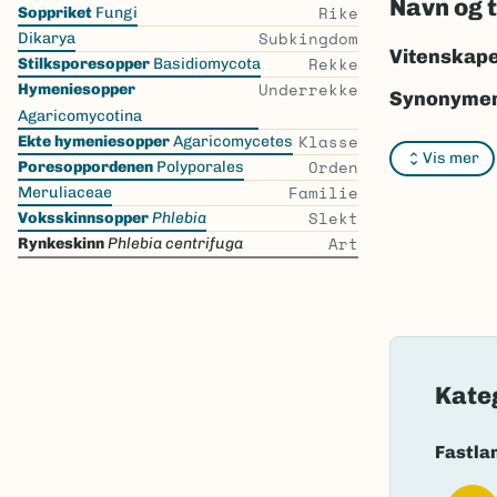
Navn og 
Skip
Rike
Soppriket
Fungi
the
Subkingdom
Dikarya
list
Vitenskape
Rekke
Stilksporesopper
Basidiomycota
Underrekke
Hymeniesopper
Synonymer
Agaricomycotina
Klasse
Ekte hymeniesopper
Agaricomycetes
Vis mer
Orden
Poresoppordenen
Polyporales
Bokmål:
ry
Familie
Meruliaceae
Nynorsk:
r
Slekt
Voksskinnsopper
Phlebia
Art
Rynkeskinn
Phlebia centrifuga
Nordsamis
Vitenskape
Takson ID:
Gå til Nort
Kate
Fastla