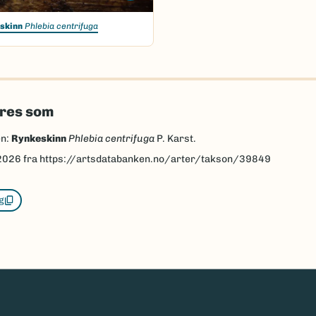
skinn
Phlebia centrifuga
eres som
en:
Rynkeskinn
Phlebia centrifuga
P. Karst.
2026
fra https://artsdatabanken.no/arter/takson/39849
g