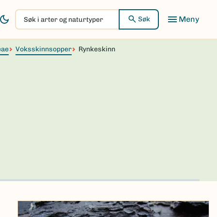
Søk
Søk
i
arter
eae
og
Voksskinnsopper
Rynkeskinn
naturtyper