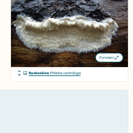
Forstørr
Rynkeskinn
Phlebia centrifuga