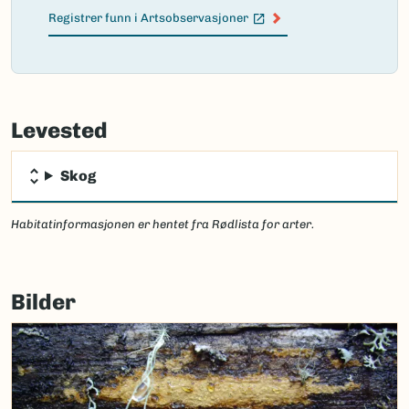
Registrer funn i Artsobservasjoner
(Ekstern lenke)
Failed
to
Levested
load
map.
Skog
Habitatinformasjonen er hentet fra Rødlista for arter.
Bilder