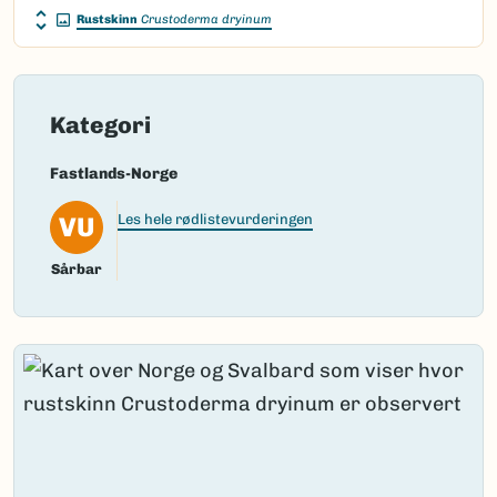
Rustskinn
Crustoderma dryinum
Vitenskapelig navn ID:
56944
Takson ID:
39756
(Ekstern lenke)
Gå til Nortaxa for flere detaljer
Kategori
Fastlands-Norge
VU
Les hele rødlistevurderingen
Sårbar