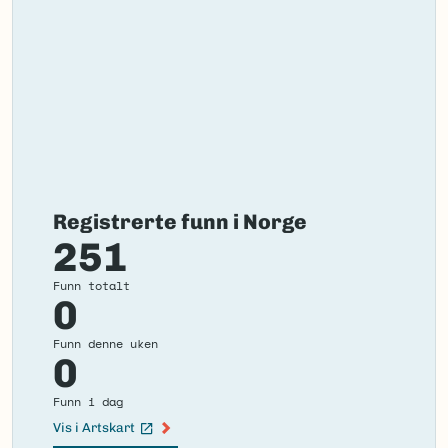
Registrerte funn i Norge
251
Funn totalt
0
Funn denne uken
0
Funn i dag
Vis i Artskart
(Ekstern lenke)