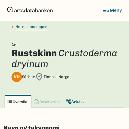
Hopp
til
hovedinnhold
Hornskinnsopper
Art
Rustskinn
Crustoderma
dryinum
VU
Sårbar
Finnes i Norge
Artstre
Oversikt
Beskrivelse
Navn og taksonomi