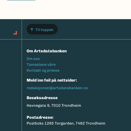
Til toppen
Om Artsdatabanken
Footermeny
Om oss
Tjenestene våre
Kontakt og presse
Meld inn feil på nettsider:
redaksjonen@artsdatabanken.no
Besøksadresse
Havnegata 9, 7010 Trondheim
Postadresse:
Postboks 1285 Torgarden, 7462 Trondheim