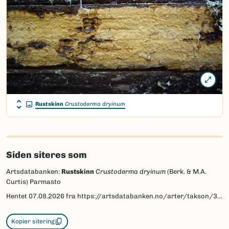
Rustskinn
Crustoderma dryinum
Siden siteres som
Artsdatabanken:
Rustskinn
Crustoderma dryinum
(Berk. & M.A.
Curtis) Parmasto
Hentet
07.08.2026
fra https://artsdatabanken.no/arter/takson/39756
Kopier sitering