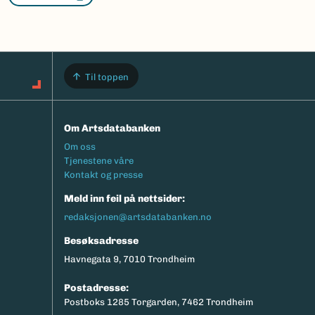
Til toppen
Om Artsdatabanken
Footermeny
Om oss
Tjenestene våre
Kontakt og presse
Meld inn feil på nettsider:
redaksjonen@artsdatabanken.no
Besøksadresse
Havnegata 9, 7010 Trondheim
Postadresse:
Postboks 1285 Torgarden, 7462 Trondheim