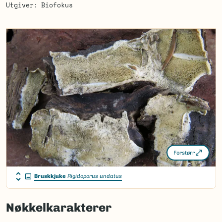
Utgiver
Biofokus
Forstørr
Bruskkjuke
Rigidoporus undatus
Nøkkelkarakterer