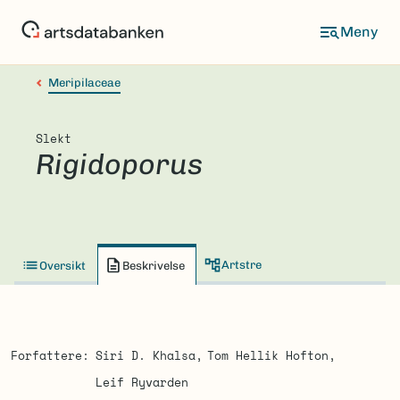
Hopp
til
hovedinnhold
Meripilaceae
Slekt
Rigidoporus
Artstre
Oversikt
Beskrivelse
Forfattere
Siri D. Khalsa
Tom Hellik Hofton
Leif Ryvarden