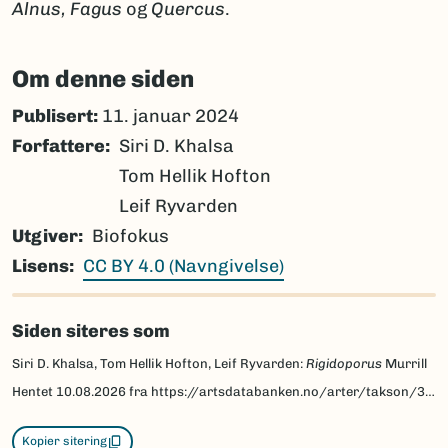
Alnus, Fagus
og
Quercus
.
Om denne siden
Publisert:
11. januar 2024
Forfattere
Siri D. Khalsa
Tom Hellik Hofton
Leif Ryvarden
Utgiver
Biofokus
Lisens
CC BY 4.0 (Navngivelse)
Siden siteres som
Siri D. Khalsa, Tom Hellik Hofton, Leif Ryvarden:
Rigidoporus
Murrill
Hentet
10.08.2026
fra https://artsdatabanken.no/arter/takson/39733/beskrivelse
Kopier sitering