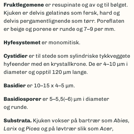
Fruktlegemene
er resupinate og av og til bølget.
Kjuken er delvis gelatinøs som fersk, hard og
delvis pergamentlignende som tørr. Poreflaten
er beige og porene er runde og 7–9 per mm.
Hyfesystemet
er monomitisk.
Cystidier
er til stede som sylindriske tykkveggete
hyfeender med en krystallkrone. De er 4–10 μm i
diameter og opptil 120 μm lange.
Basidier
er 10–15 x 4–5 μm.
Basidiosporer
er 5–5,5(–6) μm i diameter
og runde.
Substrata.
Kjuken vokser på bartrær som
Abies,
Larix
og
Picea
og på løvtrær slik som
Acer,