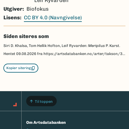
Leif Ryvarden
Utgiver
Biofokus
Lisens
CC BY 4.0 (Navngivelse)
Siden siteres som
Siri D. Khalsa, Tom Hellik Hofton, Leif Ryvarden:
Meripilus
P. Karst.
Hentet
09.08.2026
fra https://artsdatabanken.no/arter/takson/39727/beskrivelse
Kopier sitering
Til toppen
Om Artsdatabanken