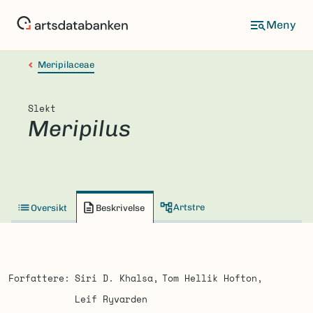
Hopp
til
hovedinnhold
Meripilaceae
Slekt
Meripilus
Artstre
Oversikt
Beskrivelse
Forfattere
Siri D. Khalsa
Tom Hellik Hofton
Leif Ryvarden