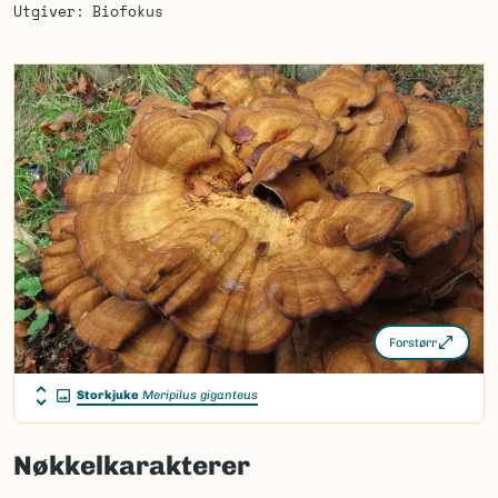
Utgiver
Biofokus
Forstørr
Storkjuke
Meripilus giganteus
Nøkkelkarakterer