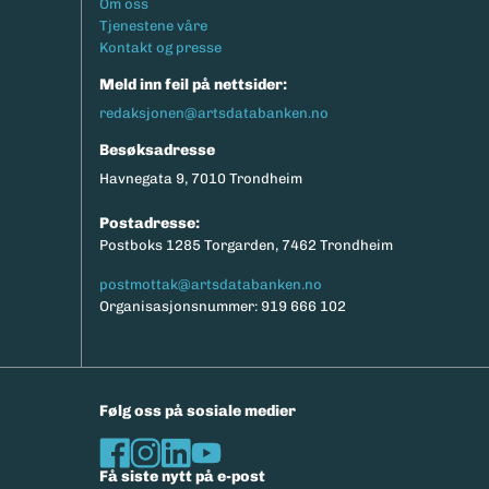
Footermeny
Om oss
Tjenestene våre
Kontakt og presse
Meld inn feil på nettsider:
redaksjonen@artsdatabanken.no
Besøksadresse
Havnegata 9, 7010 Trondheim
Postadresse:
Postboks 1285 Torgarden, 7462 Trondheim
postmottak@artsdatabanken.no
Organisasjonsnummer: 919 666 102
Følg oss på sosiale medier
Få siste nytt på e-post