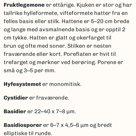
Fruktlegemene
er ettårige. Kjuken er stor og har
tallrike hylleformete, vifteformete hatter fra en
felles basis eller stilk. Hattene er 5–20 cm brede
og lange med avsmalnende basis og er opptil 2
cm tykke. Hatten er glatt og okerfarget til
brun og ofte med soner. Stilken er nesten
fraværende eller kort. Poreflaten er hvit til
trefarget og mørkner ved berøring. Porene er
små og 3–5 per mm.
Hyfesystemet
er monomitisk.
Cystidier
er fraværende.
Basidier
er 22–40 x 7–8 μm.
Basidiosporer
er 6–7 x 4,5–6 μm og bredt
elliptiske til runde.