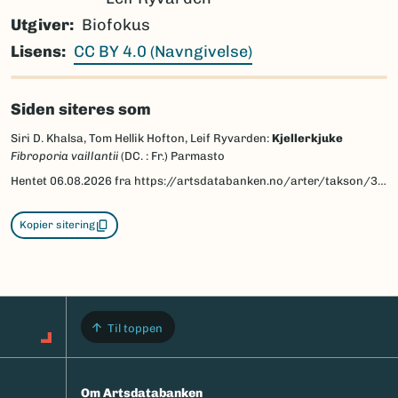
Utgiver
Biofokus
Lisens
CC BY 4.0 (Navngivelse)
Siden siteres som
Siri D. Khalsa, Tom Hellik Hofton, Leif Ryvarden:
Kjellerkjuke
Fibroporia vaillantii
(DC. : Fr.) Parmasto
Hentet
06.08.2026
fra https://artsdatabanken.no/arter/takson/39723/beskrivelse
Kopier sitering
Til toppen
Om Artsdatabanken