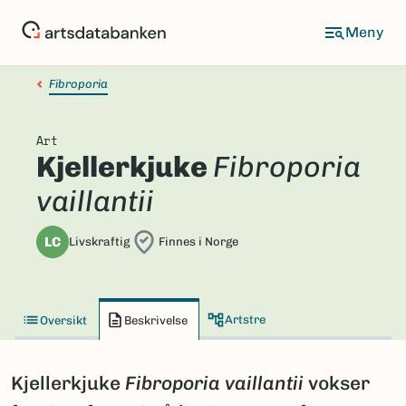
Hopp
til
hovedinnhold
Fibroporia
Art
Kjellerkjuke
Fibroporia
vaillantii
LC
Livskraftig
Finnes i Norge
Artstre
Oversikt
Beskrivelse
Kjellerkjuke
Fibroporia vaillantii
vokser