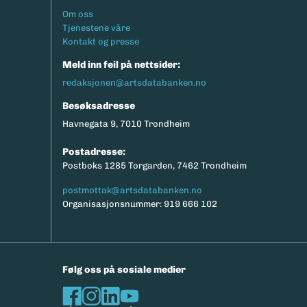
Footermeny
Om oss
Tjenestene våre
Kontakt og presse
Meld inn feil på nettsider:
redaksjonen@artsdatabanken.no
Besøksadresse
Havnegata 9, 7010 Trondheim
Postadresse:
Postboks 1285 Torgarden, 7462 Trondheim
postmottak@artsdatabanken.no
Organisasjonsnummer: 919 666 102
Følg oss på sosiale medier