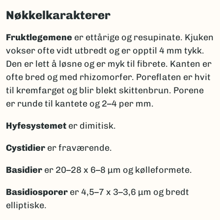
Nøkkelkarakterer
Fruktlegemene
er ettårige og resupinate. Kjuken
vokser ofte vidt utbredt og er opptil 4 mm tykk.
Den er lett å løsne og er myk til fibrete. Kanten er
ofte bred og med rhizomorfer. Poreflaten er hvit
til kremfarget og blir blekt skittenbrun. Porene
er runde til kantete og 2–4 per mm.
Hyfesystemet
er dimitisk.
Cystidier
er fraværende.
Basidier
er 20–28 x 6–8 μm og kølleformete.
Basidiosporer
er 4,5–7 x 3–3,6 μm og bredt
elliptiske.