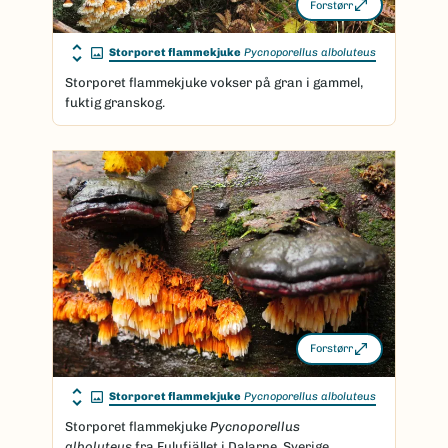
Forstørr
Storporet flammekjuke
Pycnoporellus alboluteus
Storporet flammekjuke vokser på gran i gammel,
fuktig granskog.
Forstørr
Storporet flammekjuke
Pycnoporellus alboluteus
Storporet flammekjuke
Pycnoporellus
alboluteus
fra Fulufjället i Dalarne, Sverige.