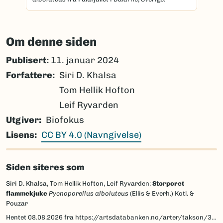
Om denne siden
Publisert:
11. januar 2024
Forfattere
Siri D. Khalsa
Tom Hellik Hofton
Leif Ryvarden
Utgiver
Biofokus
Lisens
CC BY 4.0 (Navngivelse)
Siden siteres som
Siri D. Khalsa, Tom Hellik Hofton, Leif Ryvarden:
Storporet
flammekjuke
Pycnoporellus alboluteus
(Ellis & Everh.) Kotl. &
Pouzar
Hentet
08.08.2026
fra https://artsdatabanken.no/arter/takson/39689/beskrivelse