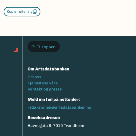
Kopier sitering
Til toppen
Om Artsdatabanken
Footermeny
Om oss
Tjenestene våre
Kontakt og presse
Meld inn feil på nettsider:
redaksjonen@artsdatabanken.no
Besøksadresse
Havnegata 9, 7010 Trondheim