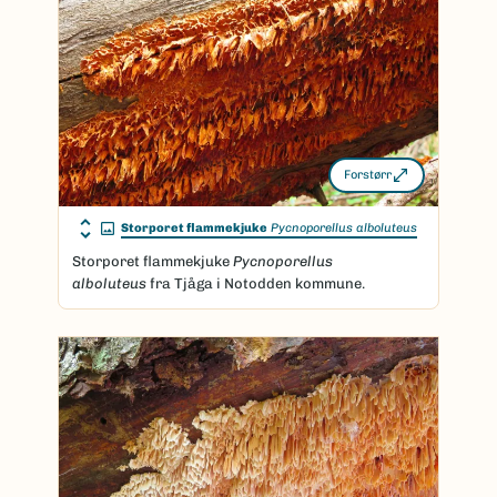
Forstørr
Storporet flammekjuke
Pycnoporellus alboluteus
Storporet flammekjuke
Pycnoporellus
alboluteus
fra Tjåga i Notodden kommune.