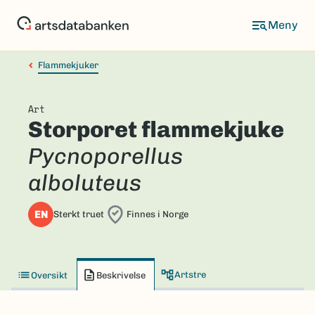
Hopp
til
hovedinnhold
Flammekjuker
Art
Storporet flammekjuke
Pycnoporellus
alboluteus
EN
Sterkt truet
Finnes i Norge
Artstre
Oversikt
Beskrivelse