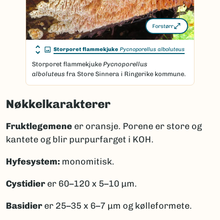
Forstørr
Storporet flammekjuke
Pycnoporellus alboluteus
Storporet flammekjuke
Pycnoporellus
alboluteus
fra Store Sinnera i Ringerike kommune.
Nøkkelkarakterer
Fruktlegemene
er oransje. Porene er store og
kantete og blir purpurfarget i KOH.
Hyfesystem:
monomitisk.
Cystidier
er 60–120 x 5–10 μm.
Basidier
er 25–35 x 6–7 μm og kølleformete.