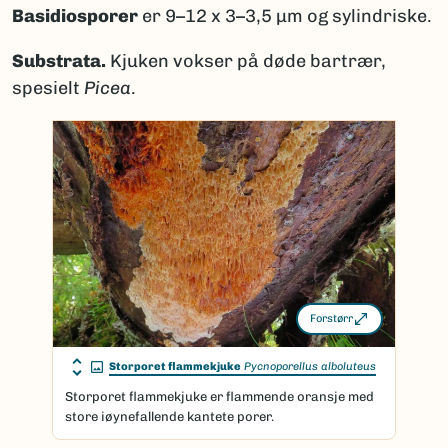
Basidiosporer
er 9–12 x 3–3,5 μm og sylindriske.
Substrata.
Kjuken vokser på døde bartrær,
spesielt
Picea
.
Forstørr
Storporet flammekjuke
Pycnoporellus alboluteus
Storporet flammekjuke er flammende oransje med
store iøynefallende kantete porer.