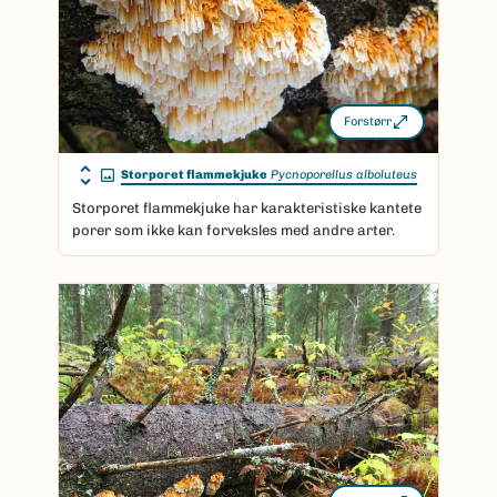
Forstørr
Storporet flammekjuke
Pycnoporellus alboluteus
Storporet flammekjuke har karakteristiske kantete
porer som ikke kan forveksles med andre arter.