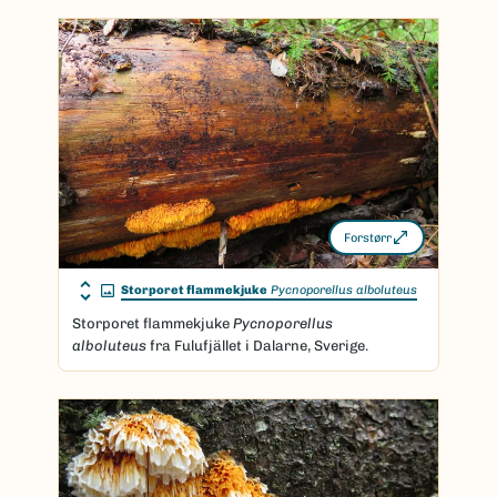
Forstørr
Storporet flammekjuke
Pycnoporellus alboluteus
Storporet flammekjuke
Pycnoporellus
alboluteus
fra Fulufjället i Dalarne, Sverige.