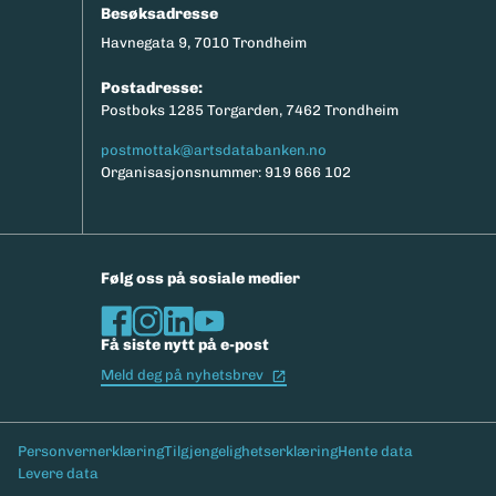
Besøksadresse
Havnegata 9, 7010 Trondheim
Postadresse:
Postboks 1285 Torgarden, 7462 Trondheim
postmottak@artsdatabanken.no
Organisasjonsnummer: 919 666 102
Følg oss på sosiale medier
Få siste nytt på e-post
(Ekstern lenke)
Meld deg på nyhetsbrev
Bunntekst
Personvernerklæring
Tilgjengelighetserklæring
Hente data
Levere data