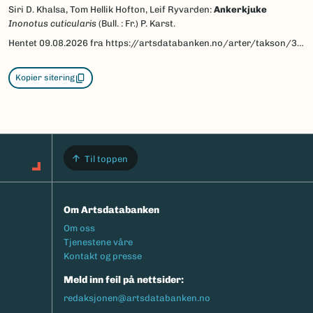
Siri D. Khalsa, Tom Hellik Hofton, Leif Ryvarden:
Ankerkjuke
Inonotus cuticularis
(Bull. : Fr.) P. Karst.
Hentet
09.08.2026
fra https://artsdatabanken.no/arter/takson/39390/beskrivelse
Kopier sitering
Til toppen
Om Artsdatabanken
Footermeny
Om oss
Tjenestene våre
Kontakt og presse
Meld inn feil på nettsider:
redaksjonen@artsdatabanken.no