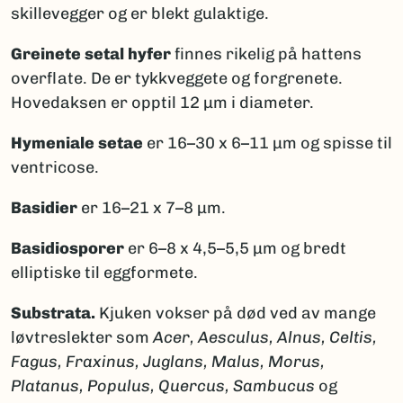
skillevegger og er blekt gulaktige.
Greinete setal hyfer
finnes rikelig på hattens
overflate. De er tykkveggete og forgrenete.
Hovedaksen er opptil 12 μm i diameter.
Hymeniale setae
er 16–30 x 6–11 μm og spisse til
ventricose.
Basidier
er 16–21 x 7–8 μm.
Basidiosporer
er 6–8 x 4,5–5,5 μm og bredt
elliptiske til eggformete.
Substrata.
Kjuken vokser på død ved av mange
løvtreslekter som
Acer, Aesculus, Alnus, Celtis,
Fagus, Fraxinus, Juglans, Malus, Morus,
Platanus, Populus, Quercus,
Sambucus
og