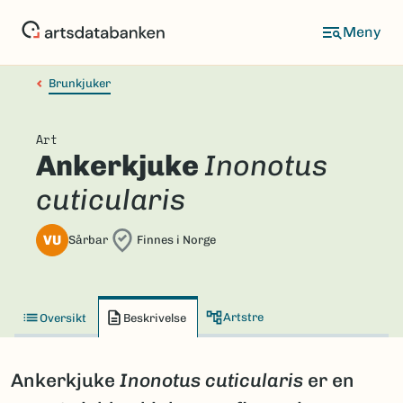
Hopp
til
hovedinnhold
Brunkjuker
Art
Ankerkjuke
Inonotus
cuticularis
VU
Sårbar
Finnes i Norge
Artstre
Oversikt
Beskrivelse
Ankerkjuke
Inonotus cuticularis
er en