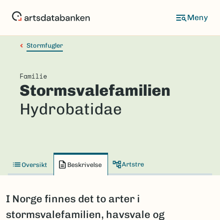
Hopp
til
hovedinnhold
Stormfugler
Familie
Stormsvalefamilien
Hydrobatidae
Artstre
Oversikt
Beskrivelse
I Norge finnes det to arter i
stormsvalefamilien, havsvale og