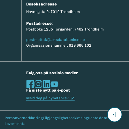
Besøksadresse
Havnegata 9, 7010 Trondheim
Postadresse:
Postboks 1285 Torgarden, 7462 Trondheim
postmottak@artsdatabanken.no
Organisasjonsnummer: 919 666 102
Følg oss på sosiale medier
Få siste nytt på e-post
(Ekstern lenke)
Meld deg på nyhetsbrev
Bunntekst
Personvernerklæring
Tilgjengelighetserklæring
Hente data
Levere data