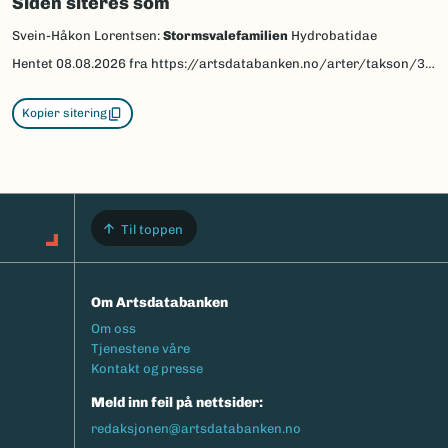
Siden siteres som
Svein-Håkon Lorentsen:
Stormsvalefamilien
Hydrobatidae
Hentet
08.08.2026
fra https://artsdatabanken.no/arter/takson/3898/beskrivelse
Kopier sitering
Til toppen
Om Artsdatabanken
Footermeny
Om oss
Tjenestene våre
Kontakt og presse
Meld inn feil på nettsider:
redaksjonen@artsdatabanken.no