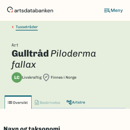
Hopp
til
hovedinnhold
Tussetråder
Art
Gulltråd
Piloderma
fallax
LC
Livskraftig
Finnes i Norge
Artstre
Oversikt
Beskrivelse
Navn og taksonomi