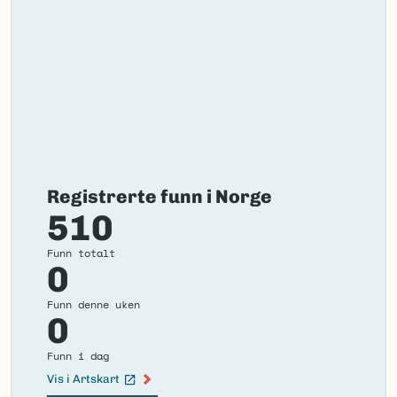
Registrerte funn i Norge
510
Funn totalt
0
Funn denne uken
0
Funn i dag
Vis i Artskart
(Ekstern lenke)