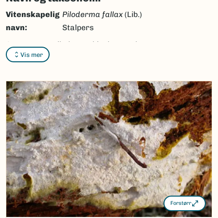
Vitenskapelig
Piloderma fallax
(Lib.)
navn:
Stalpers
Synonymer:
Piloderma bicolor
(Peck)
Vis mer
Jülich,
Piloderma
croceum
J. Erikss. &
Hjortstam
Bokmål:
gulltråd
Nynorsk:
gulltråd
Nordsamisk/Davvisámegiella:
Ingen
Vitenskapelig navn ID:
55824
Takson ID:
38636
(Ekstern lenke)
Gå til Nortaxa for flere detaljer
Forstørr