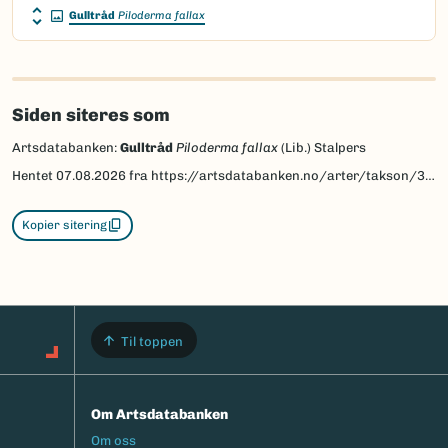
Gulltråd
Piloderma fallax
Siden siteres som
Artsdatabanken:
Gulltråd
Piloderma fallax
(Lib.) Stalpers
Hentet
07.08.2026
fra https://artsdatabanken.no/arter/takson/38636
Kopier sitering
Til toppen
Om Artsdatabanken
Footermeny
Om oss