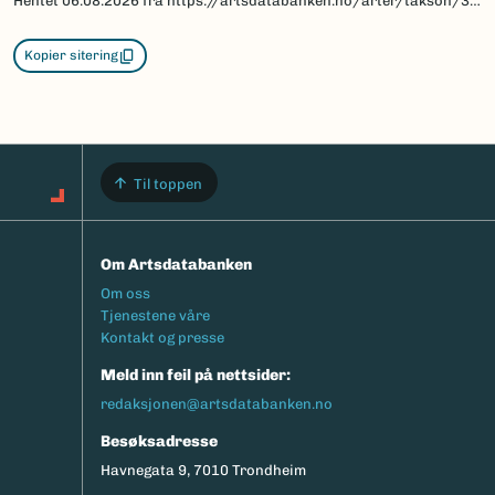
Hentet
06.08.2026
fra https://artsdatabanken.no/arter/takson/36695/beskrivelse
Kopier sitering
Til toppen
Om Artsdatabanken
Footermeny
Om oss
Tjenestene våre
Kontakt og presse
Meld inn feil på nettsider:
redaksjonen@artsdatabanken.no
Besøksadresse
Havnegata 9, 7010 Trondheim