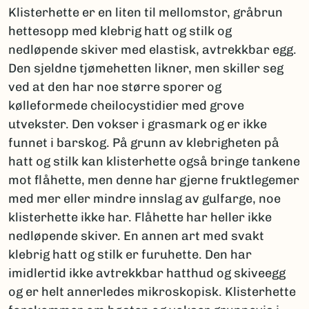
Klisterhette er en liten til mellomstor, gråbrun
hettesopp med klebrig hatt og stilk og
nedløpende skiver med elastisk, avtrekkbar egg.
Den sjeldne tjømehetten likner, men skiller seg
ved at den har noe større sporer og
kølleformede cheilocystidier med grove
utvekster. Den vokser i grasmark og er ikke
funnet i barskog. På grunn av klebrigheten på
hatt og stilk kan klisterhette også bringe tankene
mot flåhette, men denne har gjerne fruktlegemer
med mer eller mindre innslag av gulfarge, noe
klisterhette ikke har. Flåhette har heller ikke
nedløpende skiver. En annen art med svakt
klebrig hatt og stilk er furuhette. Den har
imidlertid ikke avtrekkbar hatthud og skiveegg
og er helt annerledes mikroskopisk. Klisterhette