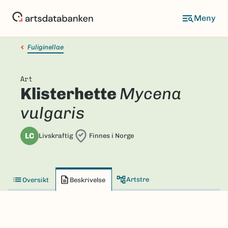
Hopp
til
hovedinnhold
Fuliginellae
Art
Klisterhette
Mycena
vulgaris
LC
Livskraftig
Finnes i Norge
Artstre
Oversikt
Beskrivelse