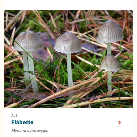
Art
Flåhette
Mycena epipterygia