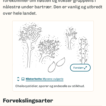
forekommer om høsten og vokser gruppevis i
nålestrø under bartrær. Den er vanlig og utbredt
over hele landet.
Forstørr
Klisterhette
Mycena vulgaris
Cheilocystidier, sporer og endecelle av stilkhud.
Forvekslingsarter