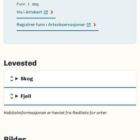
Funn i dag
Vis i Artskart
(Ekstern lenke)
Registrer funn i Artsobservasjoner
(Ekstern lenke)
Failed
to
Levested
load
map.
Skog
Fjell
Habitatinformasjonen er hentet fra Rødlista for arter.
Bilder