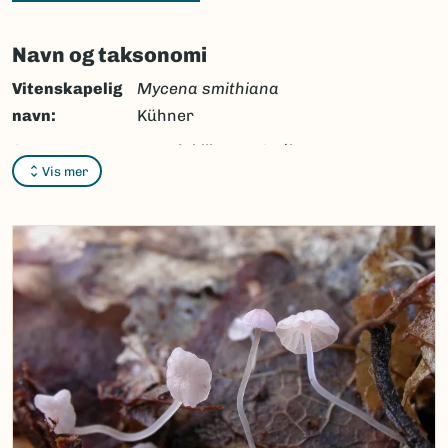
Navn og taksonomi
Vitenskapelig
Mycena smithiana
navn:
Kühner
Synonymer:
Mycena debilis
(Fr.) Quél.
Vis mer
ss. J.E. Lange
Bokmål:
grårosa bladhette
Nynorsk:
grårosa bladhette
Nordsamisk/Davvisámegiella:
Ingen
Vitenskapelig navn ID:
53863
Takson ID:
36675
(Ekstern lenke)
Gå til Nortaxa for flere detaljer