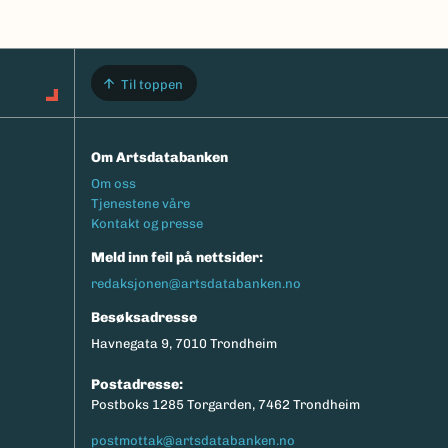
Til toppen
Om Artsdatabanken
Footermeny
Om oss
Tjenestene våre
Kontakt og presse
Meld inn feil på nettsider:
redaksjonen@artsdatabanken.no
Besøksadresse
Havnegata 9, 7010 Trondheim
Postadresse:
Postboks 1285 Torgarden, 7462 Trondheim
postmottak@artsdatabanken.no