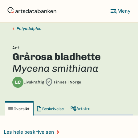
Hopp
til
hovedinnhold
Polyadelphia
Art
Grårosa bladhette
Mycena smithiana
LC
Livskraftig
Finnes i Norge
Artstre
Oversikt
Beskrivelse
Les hele beskrivelsen