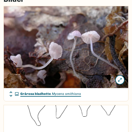
Grårosa bladhette
Mycena smithiana