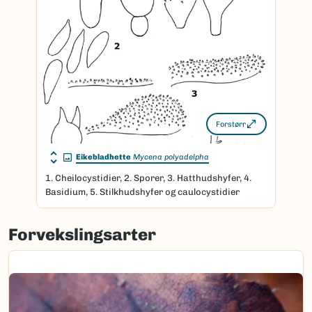
Forstørr
Eikebladhette
Mycena polyadelpha
1. Cheilocystidier, 2. Sporer, 3. Hatthudshyfer, 4.
Basidium, 5. Stilkhudshyfer og caulocystidier
Forvekslingsarter