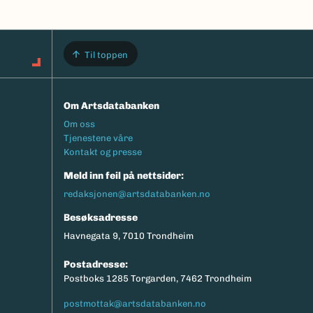
Til toppen
Om Artsdatabanken
Footermeny
Om oss
Tjenestene våre
Kontakt og presse
Meld inn feil på nettsider:
redaksjonen@artsdatabanken.no
Besøksadresse
Havnegata 9, 7010 Trondheim
Postadresse:
Postboks 1285 Torgarden, 7462 Trondheim
postmottak@artsdatabanken.no