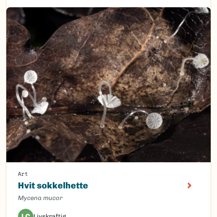
Art
Hvit sokkelhette
Mycena mucor
LC
Livskraftig