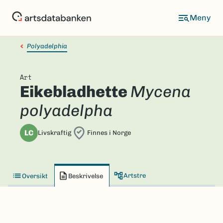
Hopp
til
hovedinnhold
Polyadelphia
Art
Eikebladhette
Mycena
polyadelpha
LC
Livskraftig
Finnes i Norge
Artstre
Oversikt
Beskrivelse