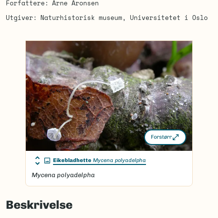
Forfattere
Arne Aronsen
Utgiver
Naturhistorisk museum, Universitetet i Oslo
Forstørr
Eikebladhette
Mycena polyadelpha
Mycena polyadelpha
Beskrivelse