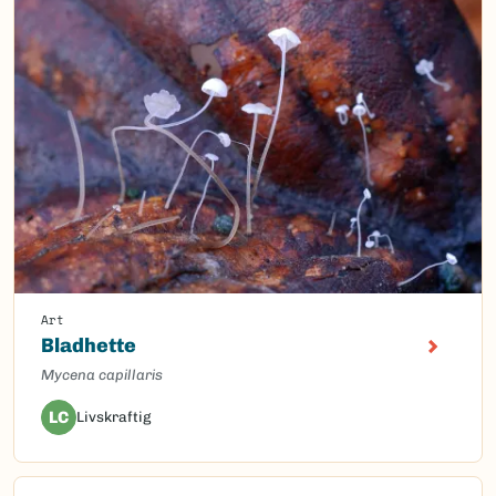
Art
Bladhette
Mycena capillaris
LC
Livskraftig