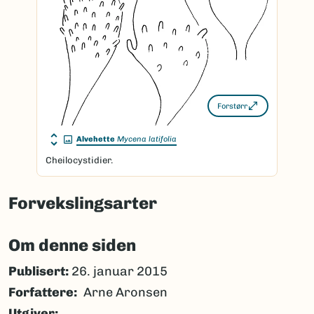
Forstørr
Alvehette
Mycena latifolia
Cheilocystidier.
Forvekslingsarter
Om denne siden
Publisert:
26. januar 2015
Forfattere
Arne Aronsen
Utgiver