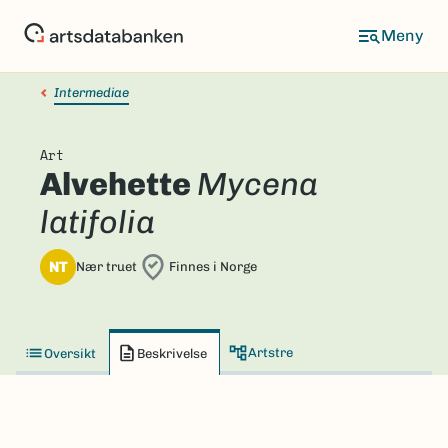
Hopp
til
hovedinnhold
Intermediae
Art
Alvehette
Mycena
latifolia
NT
Nær truet
Finnes i Norge
Artstre
Oversikt
Beskrivelse