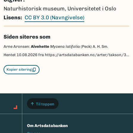
Naturhistorisk museum, Universitetet i Oslo
Lisens
CC BY 3.0 (Navngivelse)
Siden siteres som
Arne Aronsen:
Alvehette
Mycena latifolia
(Peck) A. H. Sm.
Hentet
10.08.2026
fra https://artsdatabanken.no/arter/takson/36629/beskrivelse
Kopier sitering
Til toppen
Om Artsdatabanken
Footermeny