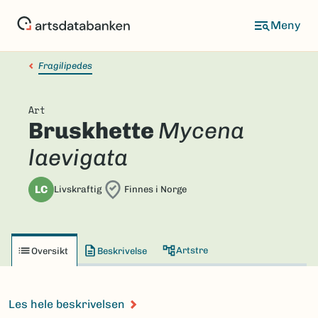
Hopp
til
hovedinnhold
Fragilipedes
Art
Bruskhette
Mycena
laevigata
LC
Livskraftig
Finnes i Norge
Artstre
Oversikt
Beskrivelse
Les hele beskrivelsen