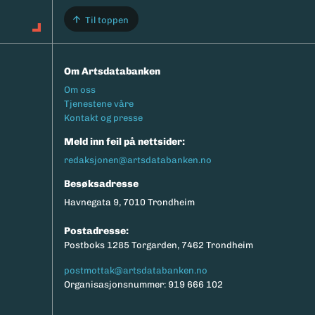
Til toppen
Om Artsdatabanken
Footermeny
Om oss
Tjenestene våre
Kontakt og presse
Meld inn feil på nettsider:
redaksjonen@artsdatabanken.no
Besøksadresse
Havnegata 9, 7010 Trondheim
Postadresse:
Postboks 1285 Torgarden, 7462 Trondheim
postmottak@artsdatabanken.no
Organisasjonsnummer: 919 666 102