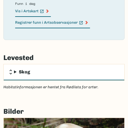
Funn i dag
Vis i Artskart
(Ekstern lenke)
Registrer funn i Artsobservasjoner
(Ekstern lenke)
Failed
to
Levested
load
map.
Skog
Habitatinformasjonen er hentet fra Rødlista for arter.
Bilder