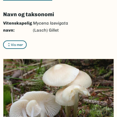
Navn og taksonomi
Vitenskapelig
Mycena laevigata
navn:
(Lasch) Gillet
Synonymer:
Ingen
Vis mer
Bokmål:
bruskhette
Nynorsk:
bruskhette
Nordsamisk/Davvisámegiella:
Ingen
Vitenskapelig navn ID:
53815
Takson ID:
36627
(Ekstern lenke)
Gå til Nortaxa for flere detaljer