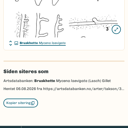
Bruskhette
Mycena laevigata
Siden siteres som
Artsdatabanken:
Bruskhette
Mycena laevigata
(Lasch) Gillet
Hentet
06.08.2026
fra https://artsdatabanken.no/arter/takson/36627
Kopier sitering