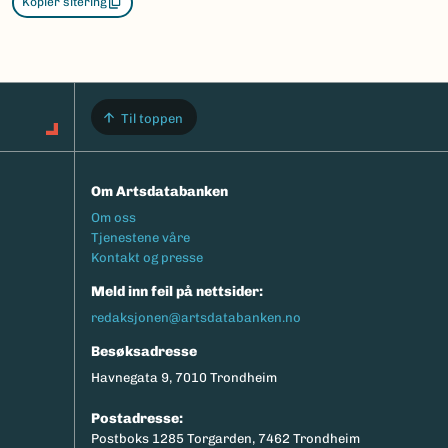
Kopier sitering
Til toppen
Om Artsdatabanken
Footermeny
Om oss
Tjenestene våre
Kontakt og presse
Meld inn feil på nettsider:
redaksjonen@artsdatabanken.no
Besøksadresse
Havnegata 9, 7010 Trondheim
Postadresse:
Postboks 1285 Torgarden, 7462 Trondheim