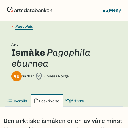
Hopp
til
hovedinnhold
Pagophila
Art
Ismåke
Pagophila
eburnea
VU
Sårbar
Finnes i Norge
Artstre
Oversikt
Beskrivelse
Den arktiske ismåken er en av våre minst