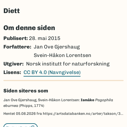
Diett
Om denne siden
Publisert:
28. mai 2015
Forfattere
Jan Ove Gjershaug
Svein-Håkon Lorentsen
Utgiver
Norsk institutt for naturforskning
Lisens
CC BY 4.0 (Navngivelse)
Siden siteres som
Jan Ove Gjershaug, Svein-Håkon Lorentsen:
Ismåke
Pagophila
eburnea
(Phipps, 1774)
Hentet
05.08.2026
fra https://artsdatabanken.no/arter/takson/3647/beskrivelse