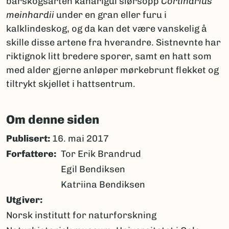
barskogsarten kanarigul slørsopp
Cortinarius
meinhardii
under en gran eller furu i
kalklindeskog, og da kan det være vanskelig å
skille disse artene fra hverandre. Sistnevnte har
riktignok litt bredere sporer, samt en hatt som
med alder gjerne anløper mørkebrunt flekket og
tiltrykt skjellet i hattsentrum.
Om denne siden
Publisert:
16. mai 2017
Forfattere
Tor Erik Brandrud
Egil Bendiksen
Katriina Bendiksen
Utgiver
Norsk institutt for naturforskning