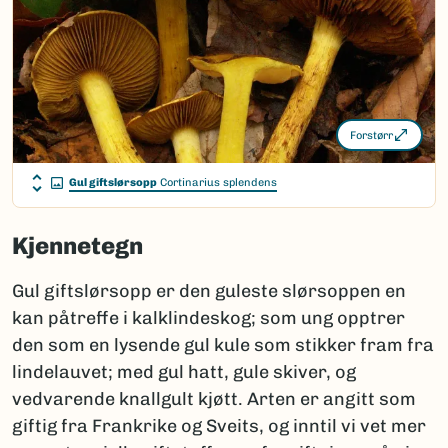
Forstørr
Gul giftslørsopp
Cortinarius splendens
Kjennetegn
Gul giftslørsopp er den guleste slørsoppen en
kan påtreffe i kalklindeskog; som ung opptrer
den som en lysende gul kule som stikker fram fra
lindelauvet; med gul hatt, gule skiver, og
vedvarende knallgult kjøtt. Arten er angitt som
giftig fra Frankrike og Sveits, og inntil vi vet mer