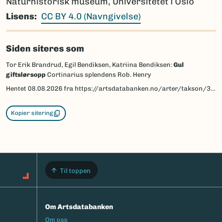
Naturhistorisk museum, Universitetet i Oslo
Lisens
CC BY 4.0 (Navngivelse)
Siden siteres som
Tor Erik Brandrud, Egil Bendiksen, Katriina Bendiksen:
Gul
giftslørsopp
Cortinarius splendens Rob. Henry
Hentet
08.08.2026
fra https://artsdatabanken.no/arter/takson/35768/beskrivelse
Kopier sitering
Til toppen
Om Artsdatabanken
Footermeny
Om oss