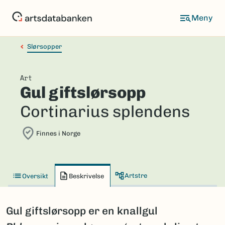
Hopp
til
hovedinnhold
Slørsopper
Art
Gul giftslørsopp
Cortinarius splendens
Finnes i Norge
Artstre
Oversikt
Beskrivelse
Gul giftslørsopp er en knallgul