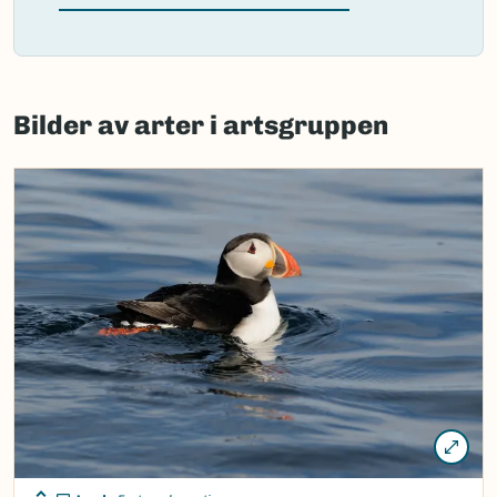
Failed
to
Bilder av arter i artsgruppen
load
map.