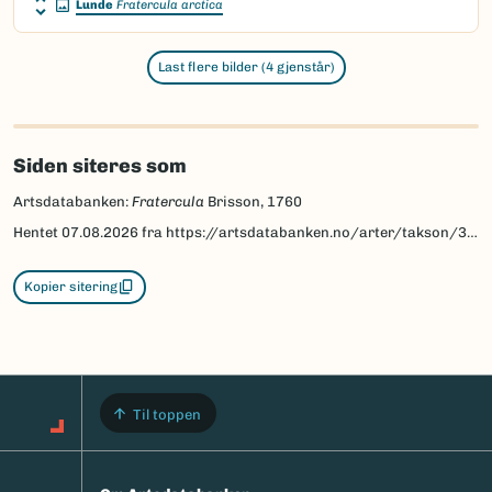
Lunde
Fratercula arctica
Last flere bilder (4 gjenstår)
Siden siteres som
Artsdatabanken:
Fratercula
Brisson, 1760
Hentet
07.08.2026
fra https://artsdatabanken.no/arter/takson/3565
Kopier sitering
Til toppen