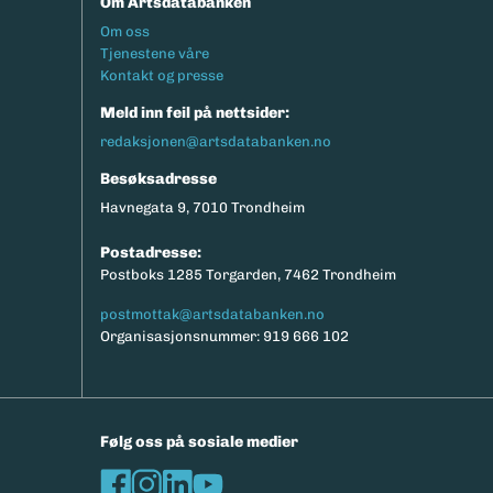
Om Artsdatabanken
Footermeny
Om oss
Tjenestene våre
Kontakt og presse
Meld inn feil på nettsider:
redaksjonen@artsdatabanken.no
Besøksadresse
Havnegata 9, 7010 Trondheim
Postadresse:
Postboks 1285 Torgarden, 7462 Trondheim
postmottak@artsdatabanken.no
Organisasjonsnummer: 919 666 102
Følg oss på sosiale medier