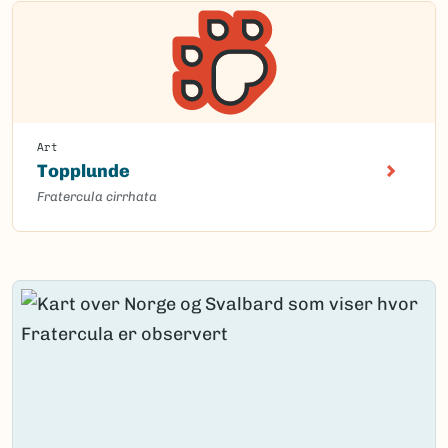
Art
Topplunde
Fratercula cirrhata
Content loaded.