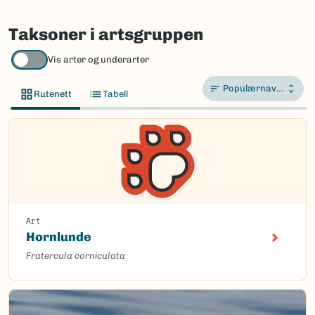
Taksoner i artsgruppen
Vis arter og underarter
Populærnavn A-Å
Rutenett
Tabell
Art
Hornlunde
Fratercula corniculata