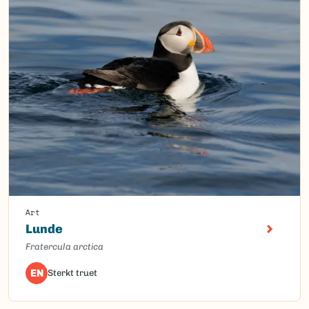
Art
Lunde
Fratercula arctica
EN
Sterkt truet