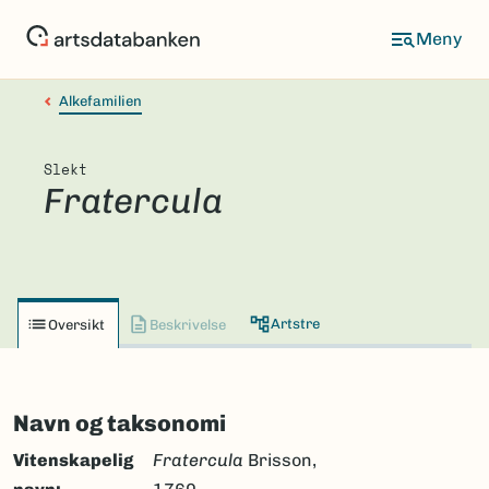
Hopp
til
hovedinnhold
Alkefamilien
Slekt
Fratercula
Artstre
Oversikt
Beskrivelse
Navn og taksonomi
Vitenskapelig
Fratercula
Brisson,