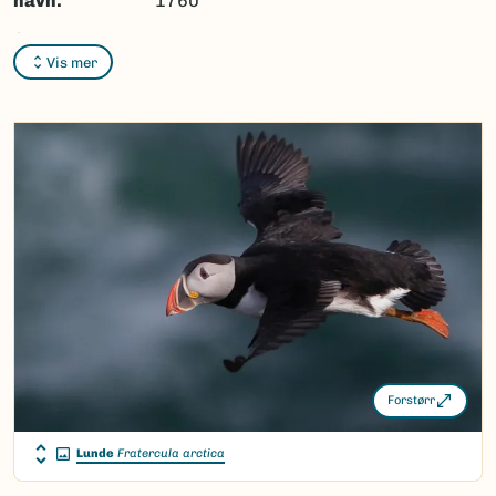
navn:
1760
Synonymer:
Ingen
Vis mer
Bokmål:
Ingen
Nynorsk:
Ingen
Nordsamisk/Davvisámegiella:
Ingen
Vitenskapelig navn ID:
3610
Takson ID:
3565
(Ekstern lenke)
Gå til Nortaxa for flere detaljer
Forstørr
Lunde
Fratercula arctica