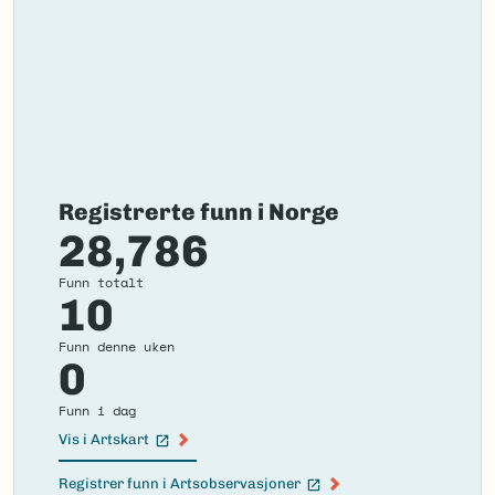
Registrerte funn i Norge
28,786
Funn totalt
10
Funn denne uken
0
Funn i dag
Vis i Artskart
(Ekstern lenke)
Registrer funn i Artsobservasjoner
(Ekstern lenke)