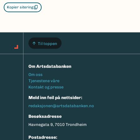
Kopier sitering
Til toppen
Om Artsdatabanken
Footermeny
Om oss
Tjenestene våre
Kontakt og presse
Meld inn feil på nettsider:
redaksjonen@artsdatabanken.no
Besøksadresse
Havnegata 9, 7010 Trondheim
Postadresse: