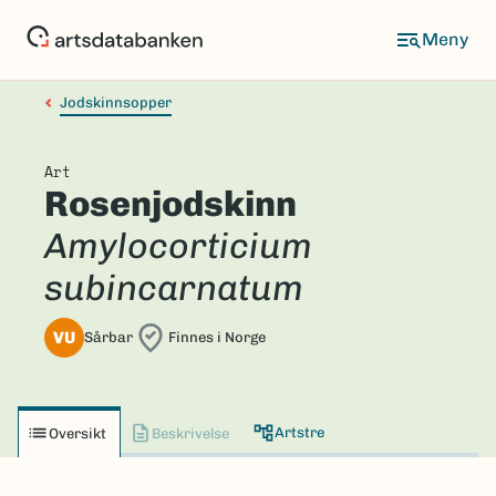
Hopp
til
hovedinnhold
Jodskinnsopper
Art
Rosenjodskinn
Amylocorticium
subincarnatum
VU
Sårbar
Finnes i Norge
Artstre
Oversikt
Beskrivelse