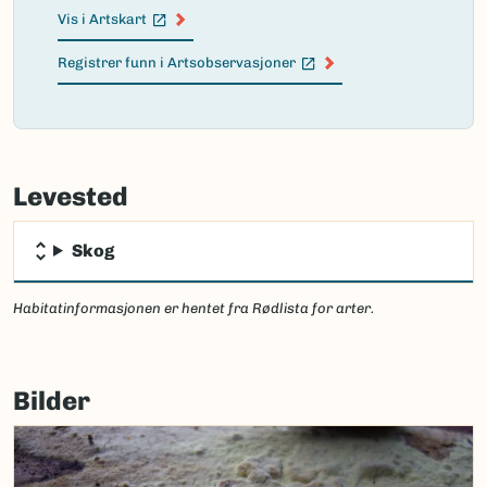
Vis i Artskart
(Ekstern lenke)
Registrer funn i Artsobservasjoner
(Ekstern lenke)
Failed
to
Levested
load
map.
Skog
Habitatinformasjonen er hentet fra Rødlista for arter.
Bilder