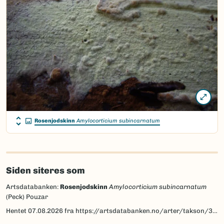
Rosenjodskinn
Amylocorticium subincarnatum
Siden siteres som
Artsdatabanken:
Rosenjodskinn
Amylocorticium subincarnatum
(Peck) Pouzar
Hentet
07.08.2026
fra https://artsdatabanken.no/arter/takson/35011